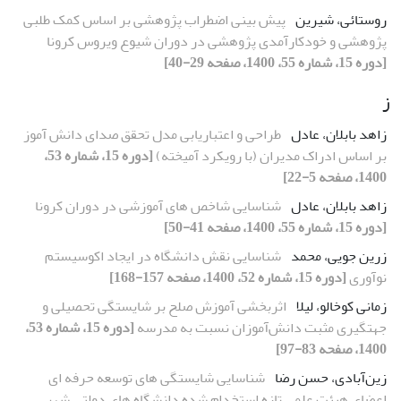
روستائی، شیرین
پیش ‏بینی اضطراب پژوهشی بر اساس کمک طلبی
پژوهشی و خودکارآمدی پژوهشی در دوران شیوع ویروس کرونا
[دوره 15، شماره 55، 1400، صفحه 29-40]
ز
زاهد بابلان، عادل
طراحی و اعتباریابی مدل تحقق صدای دانش ‏آموز
بر اساس ادراک مدیران (با رویکرد آمیخته)
[دوره 15، شماره 53،
1400، صفحه 5-22]
زاهد بابلان، عادل
شناسایی شاخص ‏های آموزشی در دوران کرونا
[دوره 15، شماره 55، 1400، صفحه 41-50]
زرین جویی، محمد
شناسایی نقش دانشگاه در ایجاد اکوسیستم
نوآوری
[دوره 15، شماره 52، 1400، صفحه 157-168]
زمانی کوخالو، لیلا
اثربخشی آموزش صلح بر شایستگی تحصیلی و
جهت‏گیری مثبت دانش‌آموزان نسبت به مدرسه
[دوره 15، شماره 53،
1400، صفحه 83-97]
زین‌آبادی، حسن رضا
شناسایی شایستگی های توسعه حرفه ای
اعضای هیئت علمی تازه استخدام شده دانشگاه های دولتی شهر