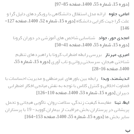
[دوره 15، شماره 55، 1400، صفحه 85-97]
امامی، جلوه
ارائه مدل استقلال دانشگاهی با رویکردهای دلیل گرا و
علت گرا جهت کارایی دانشگاه
[دوره 15، شماره 52، 1400، صفحه 127-
146]
امجدی حور، جواد
شناسایی شاخص ‏های آموزشی در دوران کرونا
[دوره 15، شماره 55، 1400، صفحه 41-50]
امیری، مهرناز
بررسی رابطه اضطراب کرونا با راهبردهای تنظیم
شناختی هیجان، سرسختی روانی و تاب ‏آوری
[دوره 15، شماره 55،
1400، صفحه 16-28]
اندیشمند، ویدا
رابطه بین باورهای غیرمنطقی و مدیریت احساسات با
قضاوت اخلاقی و کنترل کلاس با توجه به نقش میانجی افکار اضطرابی
دبیران
[دوره 15، شماره 53، 1400، صفحه 110-126]
ایطا، تینا
مقایسة کیفیت زندگی، سلامت روان، ناگویی هیجانی و تحمل
پریشانی در پرستارانِ بخش مراقبت‏ از بیماران کووید- 19 با پرستاران
سایر بخش ‏ها
[دوره 15، شماره 55، 1400، صفحه 153-164]
ب