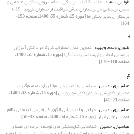
طولابی، سعید
مقایسة کیفیت زندگی، سلامت روان، ناگویی هیجانی و
تحمل پریشانی در پرستارانِ بخش مراقبت‏ از بیماران کووید- 19 با
پرستاران سایر بخش ‏ها
[دوره 15، شماره 55، 1400، صفحه 153-
164]
ظ
ظهورپرونده، وجیهه
تدوین مدل اضطراب کرونا در دانش ‏آموزان
براساس ابعاد روان‌شناسی مثبت‏ گرا
[دوره 15، شماره 55، 1400،
صفحه 110-119]
ع
عباس پور، عباس
شناسایی و اعتباریابی مؤلفه‏های تصمیم‌گیری
مدیران آموزشی سازمان آموزش‏وپرورش
[دوره 15، شماره 53، 1400،
صفحه 23-41]
عباس پور، عباس
طراحی و اعتباریابی الگوی کارآفرینی اجتماعی نظام
آموزش عالی ایران
[دوره 15، شماره 54، 1400، صفحه 33-50]
عباسیان، حسین
شناسایی شایستگی های توسعه حرفه ای اعضای
هیئت علمی تازه استخدام شده دانشگاه های دولتی شهر تهران
[دوره