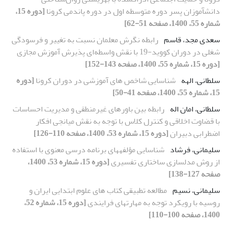
دانش‏آموزان پسر دوره متوسطه اول در دوره پاندمی کرونا
[دوره 15،
شماره 55، 1400، صفحه 51-62]
سعدی مجد، قاسم
رابطه نگرش معلمان نسبت به تغییر و فرسودگی
شغلی در دوران کووید-19 با نقش واسطه‌ای پذیرش آموزش مجازی
[دوره 15، شماره 55، 1400، صفحه 143-152]
سلطانی، الهه
شناسایی شاخص ‏های آموزشی در دوران کرونا
[دوره
15، شماره 55، 1400، صفحه 41-50]
سلطانی، امان اله
رابطه بین باورهای غیرمنطقی و مدیریت احساسات
با قضاوت اخلاقی و کنترل کلاس با توجه به نقش میانجی افکار
اضطرابی دبیران
[دوره 15، شماره 53، 1400، صفحه 110-126]
سلیمانی، فرشاد
شناسایی مؤلفه‏های برنامه درسی معنوی با استفاده
از روش مدل‏سازی ساختاری تفسیری
[دوره 15، شماره 53، 1400،
صفحه 127-138]
سلیمانی، نسیم
مطالعه تطبیقی کتاب های علوم ابتدایی ایران و
روسیه با رویکرد توجه به مهارتهای فرایندی
[دوره 15، شماره 52،
1400، صفحه 100-110]