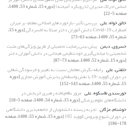
اساس ادراک مدیران (با رویکرد آمیخته)
[دوره 15، شماره 53، 1400،
صفحه 5-22]
خالق خواه، علی
بررسی تأثیر «بازخوردهای اصلاحی معلم» بر میزان
اضطراب Covid-19 دانش ‏آموزان دختر مبتلا به افسردگی
[دوره 15،
شماره 55، 1400، صفحه 63-73]
خسروی، دیمن
پیش بینی رضایت تحصیلی از طریق ویژگی‌های مثبت
شخصیتی با میانجی‌گیری خودتنظیمی هیجانی در دانش آموزان دختر
[دوره 15، شماره 52، 1400، صفحه 73-87]
خلقتی، علی
رابطه نگرش معلمان نسبت به تغییر و فرسودگی شغلی
در دوران کووید-19 با نقش واسطه‌ای پذیرش آموزش مجازی
[دوره
15، شماره 55، 1400، صفحه 143-152]
خورسندی طاسکوه، علی
مرور نظام‌یافته رهبری اثربخش در
دانشگاه‌های علوم پزشکی
[دوره 15، شماره 54، 1400، صفحه 5-18]
خوشنام، مژگان
تجربه زیسته دانشجویان از جامعه‌پذیری دانشگاهی
در دوران شیوع ویروس کووید 19
[دوره 15، شماره 55، 1400، صفحه
178-186]