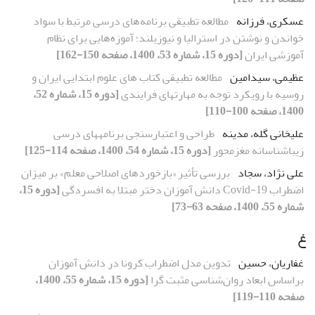
عسکری، فرزانه
مطالعه تطبیقی برنامه‌های درسی مرتبط با سواد
خواندن و نوشتن در استرالیا و نیوزیلند؛ آموزه‌هایی برای نظام
آموزشی ایران
[دوره 15، شماره 53، 1400، صفحه 150-162]
عظیمی، سیدامین
مطالعه تطبیقی کتاب های علوم ابتدایی ایران و
روسیه با رویکرد توجه به مهارتهای فرایندی
[دوره 15، شماره 52،
1400، صفحه 100-110]
علیخانی گله، مدینه
طراحی و اعتبارسنجی برنامه‏های درسی
زیباشناسانه مغزمحور
[دوره 15، شماره 54، 1400، صفحه 114-125]
علی نژاد، سجاد
بررسی تأثیر «بازخوردهای اصلاحی معلم» بر میزان
اضطراب Covid-19 دانش ‏آموزان دختر مبتلا به افسردگی
[دوره 15،
شماره 55، 1400، صفحه 63-73]
غ
غفاریان، حسین
تدوین مدل اضطراب کرونا در دانش ‏آموزان
براساس ابعاد روان‌شناسی مثبت‏ گرا
[دوره 15، شماره 55، 1400،
صفحه 110-119]