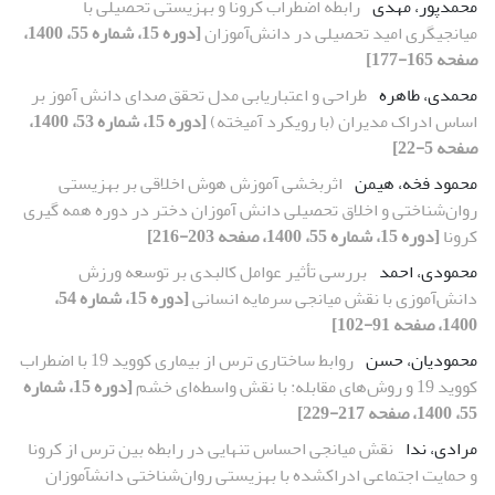
محمدپور، مهدی
رابطه اضطراب کرونا و بهزیستی تحصیلی با
میانجیگری امید تحصیلی در دانش‌آموزان
[دوره 15، شماره 55، 1400،
صفحه 165-177]
محمدی، طاهره
طراحی و اعتباریابی مدل تحقق صدای دانش ‏آموز بر
اساس ادراک مدیران (با رویکرد آمیخته)
[دوره 15، شماره 53، 1400،
صفحه 5-22]
محمود فخه، هیمن
اثربخشی آموزش هوش اخلاقی بر بهزیستی
روان‌شناختی و اخلاق تحصیلی دانش ‏آموزان دختر در دوره همه‏ گیری
کرونا
[دوره 15، شماره 55، 1400، صفحه 203-216]
محمودی، احمد
بررسی تأثیر عوامل کالبدی بر توسعه ورزش
دانش‌آموزی با نقش میانجی سرمایه انسانی
[دوره 15، شماره 54،
1400، صفحه 91-102]
محمودیان، حسن
روابط ساختاری ترس از بیماری کووید 19 با اضطراب
کووید 19 و روش‌های مقابله: با نقش واسطه‌ای خشم
[دوره 15، شماره
55، 1400، صفحه 217-229]
مرادی، ندا
نقش میانجی‏ احساس تنهایی در رابطه بین ترس از کرونا
و حمایت اجتماعی ادراک‏شده با بهزیستی روان‌شناختی دانش‏آموزان