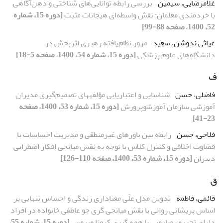
غلامرضایی، سیمین
بررسی رابطه توانایی‌های شناختی و ذهن‌آگاهی
با خردمندی معلمان: نقش واسطه‌ای هیجانات مثبت
[دوره 15، شماره
52، 1400، صفحه 88-99]
غیاثی ندوشن، سعید
مرور نظام‌یافته رهبری اثربخش در
دانشگاه‌های علوم پزشکی
[دوره 15، شماره 54، 1400، صفحه 5-18]
ف
فاضلی، حسن
شناسایی و اعتباریابی مؤلفه‏های تصمیم‌گیری مدیران
آموزشی سازمان آموزش‏وپرورش
[دوره 15، شماره 53، 1400، صفحه
23-41]
فلاحی، حسن
رابطه بین باورهای غیرمنطقی و مدیریت احساسات با
قضاوت اخلاقی و کنترل کلاس با توجه به نقش میانجی افکار اضطرابی
دبیران
[دوره 15، شماره 53، 1400، صفحه 110-126]
ق
قائمی، فاطمه
تدوین مدل علّی معناداری زندگی و احساس تنهایی بر
اساس پریشانی روانی با نقش میانجی‎ گری جو عاطفی خانواده در افراد
دارای تجربه رویارویی با همه‎ گیری کرونا ویروس
[دوره 15، شماره 55،