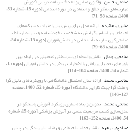
صائمی، حسن
واکاوی مبانی و اهداف برنامه درسی آموزش
مهارت‌های تفکر خلاق و انتقادی در دوره ابتدایی
[دوره 15، شماره 53،
1400، صفحه 58-71]
صابری، هائیده
ارائه مدل برای پیش‌بینی اعتیاد به شبکه‌های
اجتماعی بر اساس گرایش به شخصیت خودشیفته و نیاز به ارتباط با
میانجی‌گری نیاز به تأییدطلبی در دانش‌آموزان
[دوره 15، شماره 54،
1400، صفحه 68-79]
صادقی، جمال
نقش واسطه ای سرسختی تحصیلی در رابطه بین
باورهای تحصیلی ریاضی با اضطراب ریاضی در دانش آموزان
[دوره 15،
شماره 54، 1400، صفحه 104-114]
صالحی، محمد
ارائه مدل استقلال دانشگاهی با رویکردهای دلیل گرا
و علت گرا جهت کارایی دانشگاه
[دوره 15، شماره 52، 1400، صفحه
127-146]
صالحی، محمد
تدوین و پیاده سازی رویکرد آموزش پاسخگو در
مدل‌سازی کسب مرجعیت علمی در آموزش پزشکی
[دوره 15، شماره
54، 1400، صفحه 152-163]
صیادپور، زهره
نقش حمایت اجتماعی و رضایت از زندگی در پیش