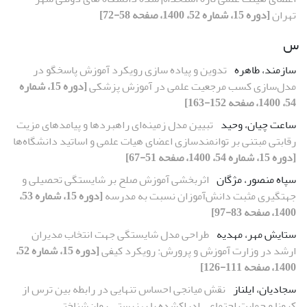
تهران
[دوره 15، شماره 52، 1400، صفحه 58-72]
س
سازمند، طاهره
تدوین و پیاده سازی رویکرد آموزش پاسخگو در
مدل‌سازی کسب مرجعیت علمی در آموزش پزشکی
[دوره 15، شماره
54، 1400، صفحه 152-163]
ساعت چیان، وحید
تبیین مدل زمینه‌ای راهبردها و پیامدهای مزیت
رقابتی مبتنی بر توانمندسازی اعضای هیات علمی و اساتید دانشگاه‌ها
[دوره 15، شماره 54، 1400، صفحه 51-67]
سپاه منصور، مژگان
اثربخشی آموزش صلح بر شایستگی تحصیلی و
جهت‏گیری مثبت دانش‌آموزان نسبت به مدرسه
[دوره 15، شماره 53،
1400، صفحه 83-97]
ستایش مهر، مهدیه
طراحی مدل شایستگی جهت انتخاب مدیران
ارشد در وزارت آموزش و پرورش: رویکرد کیفی
[دوره 15، شماره 52،
1400، صفحه 111-126]
سجادیان، ایلناز
نقش میانجی‏ احساس تنهایی در رابطه بین ترس از
کرونا و حمایت اجتماعی ادراک‏شده با بهزیستی روان‌شناختی