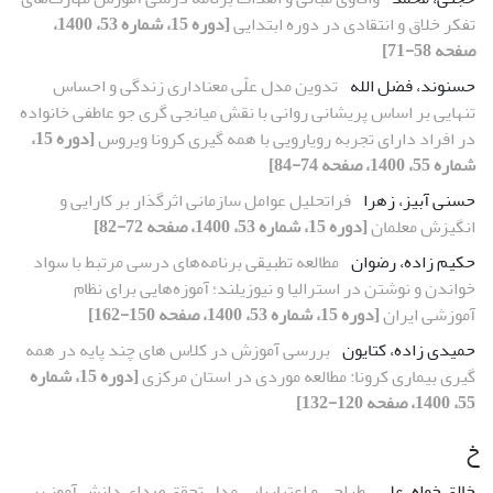
تفکر خلاق و انتقادی در دوره ابتدایی
[دوره 15، شماره 53، 1400،
صفحه 58-71]
حسنوند، فضل الله
تدوین مدل علّی معناداری زندگی و احساس
تنهایی بر اساس پریشانی روانی با نقش میانجی‎ گری جو عاطفی خانواده
در افراد دارای تجربه رویارویی با همه‎ گیری کرونا ویروس
[دوره 15،
شماره 55، 1400، صفحه 74-84]
حسنی آبیز، زهرا
فراتحلیل عوامل سازمانی اثرگذار بر کارایی و
انگیزش معلمان
[دوره 15، شماره 53، 1400، صفحه 72-82]
حکیم زاده، رضوان
مطالعه تطبیقی برنامه‌های درسی مرتبط با سواد
خواندن و نوشتن در استرالیا و نیوزیلند؛ آموزه‌هایی برای نظام
آموزشی ایران
[دوره 15، شماره 53، 1400، صفحه 150-162]
حمیدی زاده، کتایون
بررسی آموزش در کلاس ‏های چند پایه در همه
‏گیری بیماری کرونا: مطالعه موردی در استان مرکزی
[دوره 15، شماره
55، 1400، صفحه 120-132]
خ
خالق خواه، علی
طراحی و اعتباریابی مدل تحقق صدای دانش ‏آموز بر