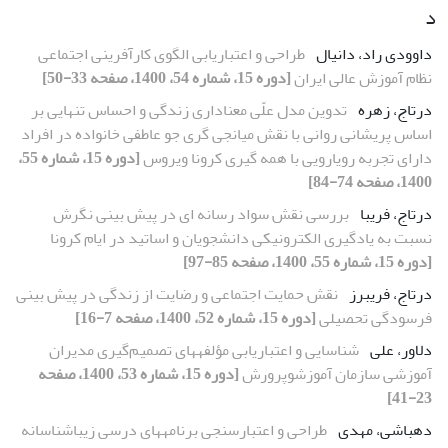
د
داوودی راد، دانیال
طراحی و اعتباریابی الگوی کارآفرینی اجتماعی
نظام آموزش عالی ایران
[دوره 15، شماره 54، 1400، صفحه 33-50]
درتاج، زهره
تدوین مدل علّی معناداری زندگی و احساس تنهایی بر
اساس پریشانی روانی با نقش میانجی‎ گری جو عاطفی خانواده در افراد
دارای تجربه رویارویی با همه‎ گیری کرونا ویروس
[دوره 15، شماره 55،
1400، صفحه 74-84]
درتاج، فریبا
بررسی نقش سواد رسانه ‏ای در پیش‏ بینی نگرش
نسبت به یادگیری الکترونیکی دانشجویان و اساتید در ایام کرونا
[دوره 15، شماره 55، 1400، صفحه 85-97]
درتاج، فریبرز
نقش حمایت اجتماعی و رضایت از زندگی در پیش بینی
فرسودگی تحصیلی
[دوره 15، شماره 52، 1400، صفحه 7-16]
دلاور، علی
شناسایی و اعتباریابی مؤلفه‏های تصمیم‌گیری مدیران
آموزشی سازمان آموزش‏وپرورش
[دوره 15، شماره 53، 1400، صفحه
23-41]
دهباشی، مهدی
طراحی و اعتبارسنجی برنامه‏های درسی زیباشناسانه