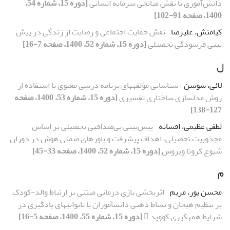
دانش‌آموزی با نقش میانجی سرمایه انسانی
[دوره 15، شماره 54،
1400، صفحه 91-102]
کیامنش، علیرضا
نقش حمایت اجتماعی و رضایت از زندگی در پیش
بینی فرسودگی تحصیلی
[دوره 15، شماره 52، 1400، صفحه 7-16]
ل
لائی، سوسن
شناسایی مؤلفه‏های برنامه درسی معنوی با استفاده از
روش مدل‏سازی ساختاری تفسیری
[دوره 15، شماره 53، 1400، صفحه
127-138]
لطفی عظیمی، افسانه
پیش‌بینی بی‌صداقتی تحصیلی بر اساس
مجذوبیت تحصیلی، اهداف پیشرفت و باورهای ضمنی هوش در دوران
شیوع کرونا ویروس
[دوره 15، شماره 52، 1400، صفحه 33-45]
م
محسن پور، مریم
اثربخشی بازی‏ درمانی مبتنی بر ارتباط والد-کودک
بر تنظیم هیجان و نشاط ذهنی دانش‏آموزان با ناتوانی‏های یادگیری در
شرایط همه‏گیری کووید 
[دوره 15، شماره 55، 1400، صفحه 5-16]