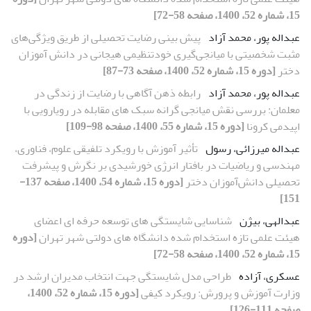
15، شماره 52، 1400، صفحه 58-72]
عبداله پور، محمد آزاد
پیش بینی رضایت تحصیلی از طریق ویژگی‌های
مثبت شخصیتی با میانجی‌گیری خودتنظیمی هیجانی در دانش آموزان
دختر
[دوره 15، شماره 52، 1400، صفحه 73-87]
عبداله پور، محمد آزاد
رابطه ذهن آگاهی با رضایت از زندگی در
معلمان: بررسی نقش میانجی‏ گرانه سبک‏ های مقابله در رویارویی با
اپیدمی کرونا
[دوره 15، شماره 55، 1400، صفحه 98-109]
عبداله میرزائی، رسول
تأثیر آموزش با رویکرد تلفیقی علوم، فناوری،
مهندسی و ریاضیات در بافتار انرژی خورشیدی بر نگرش و پیشرفت
تحصیلی دانش‌آموزان دختر
[دوره 15، شماره 54، 1400، صفحه 137-
151]
عبدالهی، بیژن
شناسایی شایستگی های توسعه حرفه ای اعضای
هیئت علمی تازه استخدام شده دانشگاه های دولتی شهر تهران
[دوره
15، شماره 52، 1400، صفحه 58-72]
عسکری، آزاده
طراحی مدل شایستگی جهت انتخاب مدیران ارشد در
وزارت آموزش و پرورش: رویکرد کیفی
[دوره 15، شماره 52، 1400،
صفحه 111-126]