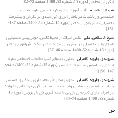
انگیزش معلمان
[دوره 15، شماره 53، 1400، صفحه 72-82]
شهبازلو، فاطمه
تأثیر آموزش با رویکرد تلفیقی علوم، فناوری،
مهندسی و ریاضیات در بافتار انرژی خورشیدی بر نگرش و پیشرفت
تحصیلی دانش‌آموزان دختر
[دوره 15، شماره 54، 1400، صفحه 137-
151]
شیخ الاسلامی، علی
نقش ادراک از محیط کلاس، خوش‌بینی تحصیلی و
هیجان‌های تحصیلی در پیش‌بینی پیوند با مدرسۀ دانش‌آموزان دختر
[دوره 15، شماره 52، 1400، صفحه 46-57]
شیوندی چلیچه، کامران
تحلیل محتوای کتب مطالعات اجتماعی دوره
ابتدایی بر اساس نظریه خرد وبستر
[دوره 15، شماره 52، 1400، صفحه
147-156]
شیوندی چلیچه، کامران
تدوین مدل علّی معناداری زندگی و احساس
تنهایی بر اساس پریشانی روانی با نقش میانجی‎ گری جو عاطفی خانواده
در افراد دارای تجربه رویارویی با همه‎ گیری کرونا ویروس
[دوره 15،
شماره 55، 1400، صفحه 74-84]
ص