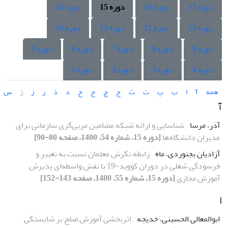
دوره 17
دوره 16
دوره 15
دوره 14
دوره 13
دوره 12
دوره 11
دوره 10
دوره 9
دوره 8
دوره 7
دوره 6
دوره 5
دوره 4
دوره 3
دوره 2
دوره 1
همه
آ
ا
ب
پ
ت
ث
ج
چ
ح
خ
د
ذ
ر
ز
ژ
س
آ
آذر، مرسا
شناسایی و ارائه شبکه مضامین مربی‌گری سازمانی برای
مدیران دانشگاه‌ها
[دوره 15، شماره 54، 1400، صفحه 80-90]
آزادیان بجنوردی، ماه
رابطه نگرش معلمان نسبت به تغییر و
فرسودگی شغلی در دوران کووید-19 با نقش واسطه‌ای پذیرش
آموزش مجازی
[دوره 15، شماره 55، 1400، صفحه 143-152]
ا
ابوالمعالی الحسینی، خدیجه
اثربخشی آموزش صلح بر شایستگی