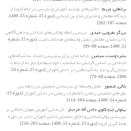
براتعلی، مریم
چالش‌های نوپدید آموزش و تدریس در ایام کرونا از
دیدگاه معلمان و مدیران مدارس ابتدایی
[دوره 15، شماره 55، 1400،
صفحه 187-202]
برزگر بفرویی، مهدی
بررسی رابطه توانایی‌های شناختی و ذهن‌آگاهی
با خردمندی معلمان: نقش واسطه‌ای هیجانات مثبت
[دوره 15، شماره
52، 1400، صفحه 88-99]
بشردوست، سیمین
ارائه مدل برای پیش‌بینی اعتیاد به شبکه‌های
اجتماعی بر اساس گرایش به شخصیت خودشیفته و نیاز به ارتباط با
میانجی‌گری نیاز به تأییدطلبی در دانش‌آموزان
[دوره 15، شماره 54،
1400، صفحه 68-79]
بلالی، منصور
نقش واسطه ای سرسختی تحصیلی در رابطه بین
باورهای تحصیلی ریاضی با اضطراب ریاضی در دانش آموزان
[دوره 15،
شماره 54، 1400، صفحه 104-114]
بهلولی چیچکلوی حاجی آقا، فرحناز
اثربخشی آموزش هوش اخلاقی بر
بهزیستی روان‌شناختی و اخلاق تحصیلی دانش ‏آموزان دختر در دوره
همه‏ گیری کرونا
[دوره 15، شماره 55، 1400، صفحه 203-216]