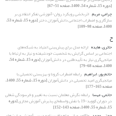
[دوره 15، شماره 54، 1400، صفحه 51-67]
چرامی، مریم
اثربخشی رویکرد روان-آموزشی تفکر انتقادی بر
سازگاری و اضطراب اجتماعی دانش‌آموزان دختر
[دوره 15، شماره 53،
1400، صفحه 98-109]
ح
حائری، هایده
ارائه مدل برای پیش‌بینی اعتیاد به شبکه‌های
اجتماعی بر اساس گرایش به شخصیت خودشیفته و نیاز به ارتباط با
میانجی‌گری نیاز به تأییدطلبی در دانش‌آموزان
[دوره 15، شماره 54،
1400، صفحه 68-79]
حاتم پور، ابراهیم
رابطه اضطراب کرونا و بهزیستی تحصیلی با
میانجیگری امید تحصیلی در دانش‌آموزان
[دوره 15، شماره 55، 1400،
صفحه 165-177]
حاتمی، مهسا
رابطه نگرش معلمان نسبت به تغییر و فرسودگی شغلی
در دوران کووید-19 با نقش واسطه‌ای پذیرش آموزش مجازی
[دوره
15، شماره 55، 1400، صفحه 143-152]
حجتی، محمد
واکاوی مبانی و اهداف برنامه درسی آموزش مهارت‌های