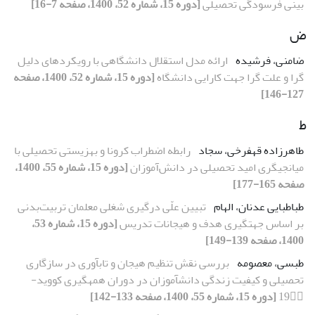
بینی فرسودگی تحصیلی
[دوره 15، شماره 52، 1400، صفحه 7-16]
ض
ضامنی، فرشیده
ارائه مدل استقلال دانشگاهی با رویکردهای دلیل
گرا و علت گرا جهت کارایی دانشگاه
[دوره 15، شماره 52، 1400، صفحه
127-146]
ط
طاهرزاده قهفرخی، سجاد
رابطه اضطراب کرونا و بهزیستی تحصیلی با
میانجیگری امید تحصیلی در دانش‌آموزان
[دوره 15، شماره 55، 1400،
صفحه 165-177]
طباطبایی عدنان، الهام
تبیین علّی درگیری شغلی معلمان تربیت‌بدنی
بر اساس جهت‏گیری هدف و هیجانات تدریس
[دوره 15، شماره 53،
1400، صفحه 139-149]
طبسی، معصومه
بررسی نقش تنظیم هیجان و تاب‏آوری در سازگاری
تحصیلی و کیفیت زندگی دانش‏آموزان در دوران همه‏گیری کووید-
19
[دوره 15، شماره 55، 1400، صفحه 133-142]