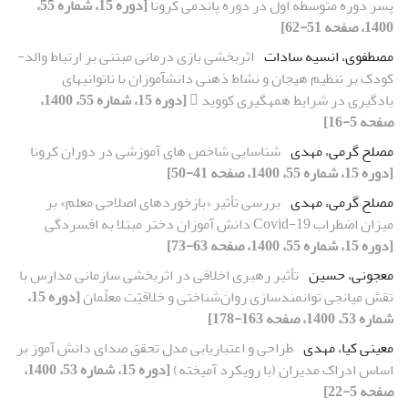
پسر دوره متوسطه اول در دوره پاندمی کرونا
[دوره 15، شماره 55،
1400، صفحه 51-62]
مصطفوی، انسیه سادات
اثربخشی بازی‏ درمانی مبتنی بر ارتباط والد-
کودک بر تنظیم هیجان و نشاط ذهنی دانش‏آموزان با ناتوانی‏های
یادگیری در شرایط همه‏گیری کووید 
[دوره 15، شماره 55، 1400،
صفحه 5-16]
مصلح گرمی، مهدی
شناسایی شاخص ‏های آموزشی در دوران کرونا
[دوره 15، شماره 55، 1400، صفحه 41-50]
مصلح گرمی، مهدی
بررسی تأثیر «بازخوردهای اصلاحی معلم» بر
میزان اضطراب Covid-19 دانش ‏آموزان دختر مبتلا به افسردگی
[دوره 15، شماره 55، 1400، صفحه 63-73]
معجونی، حسین
تأثیر رهبری اخلاقی در اثربخشی سازمانی مدارس با
نقش میانجی توانمندسازی روان‌شناختی و خلاقیّت معلّمان
[دوره 15،
شماره 53، 1400، صفحه 163-178]
معینی کیا، مهدی
طراحی و اعتباریابی مدل تحقق صدای دانش ‏آموز بر
اساس ادراک مدیران (با رویکرد آمیخته)
[دوره 15، شماره 53، 1400،
صفحه 5-22]