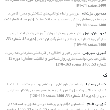
1400، صفحه 74-84]
قدم‌پور، عزت‌اله
بررسی رابطه توانایی‌های شناختی و ذهن‌آگاهی با
خردمندی معلمان: نقش واسطه‌ای هیجانات مثبت
[دوره 15، شماره 52،
1400، صفحه 88-99]
قدوسیان، بتول
اثربخشی رویکرد روان-آموزشی تفکر انتقادی بر
سازگاری و اضطراب اجتماعی دانش‌آموزان دختر
[دوره 15، شماره 53،
1400، صفحه 98-109]
قنبری، سیروس
تأثیر رهبری اخلاقی در اثربخشی سازمانی مدارس با
نقش میانجی توانمندسازی روان‌شناختی و خلاقیّت معلّمان
[دوره 15،
شماره 53، 1400، صفحه 163-178]
ک
کامیابی، میترا
رابطه بین باورهای غیرمنطقی و مدیریت احساسات با
قضاوت اخلاقی و کنترل کلاس با توجه به نقش میانجی افکار اضطرابی
دبیران
[دوره 15، شماره 53، 1400، صفحه 110-126]
کاویانی، الهام
شناسایی مؤلفه‏های برنامه درسی معنوی با استفاده از
روش مدل‏سازی ساختاری تفسیری
[دوره 15، شماره 53، 1400، صفحه