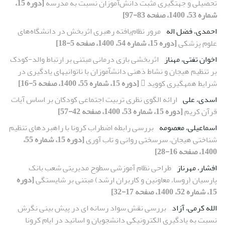
تحصیلی و جهت‏گیری مثبت دانش‌آموزان نسبت به مدرسه
[دوره 15،
شماره 53، 1400، صفحه 83-97]
احمدی، فضل اله
مرور نظام‌یافته رهبری اثربخش در دانشگاه‌های
علوم پزشکی
[دوره 15، شماره 54، 1400، صفحه 5-18]
اخوان تفتی، مهناز
اثربخشی بازی‏ درمانی مبتنی بر ارتباط والد-کودک
بر تنظیم هیجان و نشاط ذهنی دانش‏آموزان با ناتوانی‏های یادگیری در
شرایط همه‏گیری کووید 
[دوره 15، شماره 55، 1400، صفحه 5-16]
اسدی، علی
ارائه الگوی نظری تربیت اجتماعی کودکان بر اساس آیات
قرآن کریم
[دوره 15، شماره 53، 1400، صفحه 42-57]
اسماعیلی، معصومه
بررسی رابطه اضطراب کرونا با راهبردهای تنظیم
شناختی هیجان، سرسختی روانی و تاب ‏آوری
[دوره 15، شماره 55،
1400، صفحه 16-28]
افشار، مهرناز
طراحی نظام آموزشی سطوح مدیریتی شعب بانک
پارسیان (روسا، معاونین و کاربران ارشد) مبتنی بر شایستگی
[دوره
15، شماره 52، 1400، صفحه 17-32]
الله کرمی، آزاد
بررسی نقش سواد رسانه ‏ای در پیش‏ بینی نگرش
نسبت به یادگیری الکترونیکی دانشجویان و اساتید در ایام کرونا