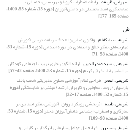
سهرابی، ظریفه
رابطه اضطراب کرونا و بهزیستی تحصیلی با
میانجیگری امید تحصیلی در دانش‌آموزان
[دوره 15، شماره 55، 1400،
صفحه 165-177]
ش
شریعت نیا، کاظم
واکاوی مبانی و اهداف برنامه درسی آموزش
مهارت‌های تفکر خلاق و انتقادی در دوره ابتدایی
[دوره 15، شماره 53،
1400، صفحه 58-71]
شریعتی، سید صدرالدین
ارائه الگوی نظری تربیت اجتماعی کودکان
بر اساس آیات قرآن کریم
[دوره 15، شماره 53، 1400، صفحه 42-57]
شریفی، اصغر
طراحی نظام آموزشی سطوح مدیریتی شعب بانک
پارسیان (روسا، معاونین و کاربران ارشد) مبتنی بر شایستگی
[دوره
15، شماره 52، 1400، صفحه 17-32]
شریفی، طیبه
اثربخشی رویکرد روان-آموزشی تفکر انتقادی بر
سازگاری و اضطراب اجتماعی دانش‌آموزان دختر
[دوره 15، شماره 53،
1400، صفحه 98-109]
شریفی، نسترن
فراتحلیل عوامل سازمانی اثرگذار بر کارایی و