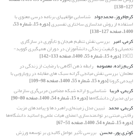
127-138]
کرم‌افروز، محمدجواد
شناسایی مؤلفه‏های برنامه درسی معنوی با
استفاده از روش مدل‏سازی ساختاری تفسیری
[دوره 15، شماره 53،
1400، صفحه 127-138]
کرمی، امیر
بررسی نقش تنظیم هیجان و تاب‏آوری در سازگاری
تحصیلی و کیفیت زندگی دانش‏آموزان در دوران همه‏گیری کووید-
19
[دوره 15، شماره 55، 1400، صفحه 133-142]
کریم زاده، معصومه
رابطه ذهن آگاهی با رضایت از زندگی در
معلمان: بررسی نقش میانجی‏ گرانه سبک‏ های مقابله در رویارویی با
اپیدمی کرونا
[دوره 15، شماره 55، 1400، صفحه 98-109]
کریمی، فریبا
شناسایی و ارائه شبکه مضامین مربی‌گری سازمانی
برای مدیران دانشگاه‌ها
[دوره 15، شماره 54، 1400، صفحه 80-90]
کریمی، محمد
تبیین مدل زمینه‌ای راهبردها و پیامدهای مزیت
رقابتی مبتنی بر توانمندسازی اعضای هیات علمی و اساتید دانشگاه‌ها
[دوره 15، شماره 54، 1400، صفحه 51-67]
کوثری پور، محسن
بررسی تأثیر عوامل کالبدی بر توسعه ورزش