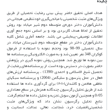
چکیده
هدف اصلی تحقیق حاضر پیش بینی رضایت تحصیلی از طریق
ویژگی‌های مثبت شخصیتی با میانجی‌گیری خودتنظیمی هیجانی در
دانش‌آموزان دختر دوره‌ی متوسطه دوم شهر مهاباد بود روش
تحقیق از لحاظ هدف کاربردی بود و بر اساس نحوه جمع آوری
اطلاعات توصیفی-پیمایشی می باشد. جامعه آماری شامل کلیه
دانش‌آموزان دختر در مقطع متوسطه دوم شهرستان مهاباد در
سال تحصیلی 99-98 بود وحجم نمونه با استفاده از فرمول
کوکران 348 نفر تعیین شد و به صورت الکترونیکی پرسشنامه ها
بین نمونه ها توزیع شد. همچنین روش نمونه گیری در پژوهش
حاضر بصورت در دسترس بوده است. از پرسشنامه‌های رضایت از
تحصیل شیخ الاسلامی و احمدی (1390) ، پرسشنامه ارزش‌های
فعال در عمل پترسون و سلیگمن (2004) و پرسشنامه سبکهای
عاطفی هافمن و کاشدان(۲۰۱۰) برای گردآوری داده ها استفاده
شد از طریق تحلیل رگرسیون چندگانه همزمان در سطح معناداری
0/05 و همچنین آزمون سوبل تجزیه و تحلیل داده ها انجام گرفت.
نتایج تحلیل رگرسیون نشان داد که ویژگی‌های مثبت
شخصیتی(فضیلت خرد، شجاعت، تعالی، عدالت، انسانیت و