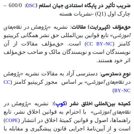
ضریب تأثیر در پایگاه استنادی جهان اسلام (
):
ISC
600/0 –
چارک اول (Q1) -نشریات هسته
حق‌مؤلف (کپی‌رایت) مقالات
پژوهش در نظام‌های
: نشریه «
آموزشی
» تابع قوانین بین‌المللی حق نشر همگانی کرییتیو
CC BY-NC
کامنز (
) است. حق‌مؤلف مقالات از آن
نویسندگان است و نویسندگان مالک و صاحب حق‌مؤلف
اثر خود هستند.
نوع دسترسی
پژوهش
: دسترسی آزاد به مقالات نشریه «
در نظام‌های آموزشی
CC
» بر اساس مجوز کرییتیو کامنز (
BY-NC
)
کمیته بین‌المللی اخلاق نشر (
کوپ
)
پژوهش در
: نشریه «
نظام‌های آموزشی
» با احترام به قوانین اخلاق نشر، تابع
COPE
راهنماها، اصول و قوانین کمیتۀ اخلاق در انتشار (
)
است و از آیین‌نامۀ اجرایی قانون پیشگیری و مقابله با