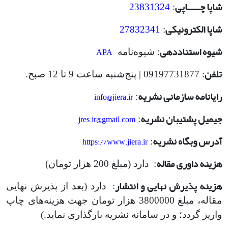
شاپا چـــــاپی
23831324
:
شاپا الکترونیکی
27832341
:
شیوه استناددهی
APA
: شیوه‌نامه
تلفن
: 09197731877 | پنج‌شنبه ساعت 9 تا 12 صبح.
رایانامه سازمانی نشریه
info@jiera.ir
:
جیمیل پشتیبان نشریه
jres.ir@gmail.com
:
آدرس وبگاه نشریه
https://www.jiera.ir
:
هزینه داوری مقاله
: دارد (مبلغ 200 هزار تومان)
هزینه پذیرش نهایی و انتشار
: دارد (بعد از پذیرش نهایی
مقاله، مبلغ 3800000 هزار تومان جهت هزینه‌های چاپ
واریز گردد؛ و در سامانه نشریه بارگذاری نماید.)