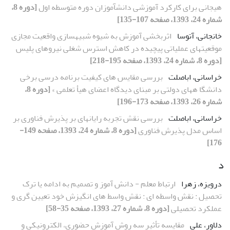
هیجانی برای کارکرد آموزشی دانشآموزان دوره متوسطه اول
[دوره 8،
شماره 24، 1393، صفحه 107-135]
خانجانی، آتوسا
اثربخشی آموزش به شیوه شبیهسازی واقعیت مجازی
موقعیتهای عملیاتی پیچیده در کاهش استرس شغلی نیروهای پلیس
[دوره 8، شماره 24، 1393، صفحه 195-218]
خراسانی، اباصلت
بررسی مقایس های کیفیت برنامه درسی برخی
دانشگا ههای دولتی بر مبنای دیدگاه اعضای هیأ تعلمی »
[دوره 8،
شماره 26، 1393، صفحه 173-196]
خراسانی، اباصلت
بررسی نقش تجربه رایانهای بر پذیرش فناوری بر
اساس مدل پذیرش فناوری
[دوره 8، شماره 24، 1393، صفحه 149-
176]
د
درویزه، زهرا
ارتباط معلم - دانش آموز و تصمیم به ادامه یا ترک
تحصیل : نقش واسطه ای : نقش واسط های انگیزش خود تعیین گری و
عملکرد تحصیلی
[دوره 8، شماره 27، 1393، صفحه 35-58]
دلاور، علی
مقایسه تأثیر سه روش آموزش حضوری، الکترونیکی و