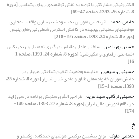
الکترونیکی مشارکتی با توجه به نقش توانمندی زیبای یشناسی
[دوره
8، شماره 26، 1393، صفحه 47-69]
حاتمی، محمد
اثربخشی آموزش به شیوه شبیهسازی واقعیت مجازی
موقعیتهای عملیاتی پیچیده در کاهش استرس شغلی نیروهای پلیس
[دوره 8، شماره 24، 1393، صفحه 195-218]
حسین پور، امین
ساختار عاملی مقیاس درگیری تحصیلی فریدریکس
(شناختی، رفتاری و انگیزشی)
[دوره 8، شماره 24، 1393، صفحه 1-
16]
حسینیان، سیمین
مقایسه وضعیت تنظیم شناختی هیجان در
دانش‌آموزان خانواده‌های طلاق و عادی شهر شیراز
[دوره 8، شماره 25،
1393، صفحه 1-15]
حسینی لرگانی، سید مریم
طراحی الگوی سنجش برنامه درسی زاید
در نظام آموزش عالی ایران
[دوره 8، شماره 27، 1393، صفحه 149-
174]
خ
خادمی، ملوک
توان پیشبین ترکیبی هوشهای چندگانه، وکسلر و