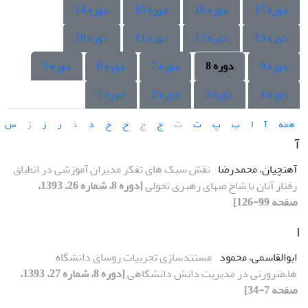
دوره 17
دوره 16
دوره 15
دوره 14
دوره 13
دوره 12
دوره 11
دوره 10
دوره 9
دوره 8
دوره 7
دوره 6
دوره 5
دوره 4
دوره 3
دوره 2
دوره 1
همه
آ
ا
ب
پ
ت
ث
ج
چ
ح
خ
د
ذ
ر
ز
ژ
س
آ
آهنچیان، محمدرضا
نقش سبک های تفکر مدیران آموزشی در انطباق
رفتار آنان با شاخ صهای رهبری تحولی
[دوره 8، شماره 26، 1393،
صفحه 99-126]
ا
ابوالقاسمی، محمود
مستندسازی تجربیات روسای دانشگاه
ها،ضرورتی در مدیریت دانش دانشگاهی
[دوره 8، شماره 27، 1393،
صفحه 7-34]