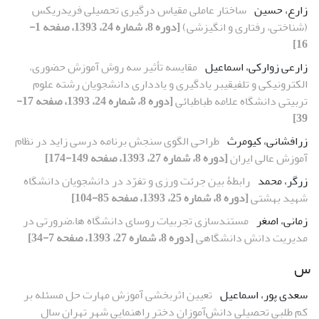
زارع، حسین
ساختار عاملی مقیاس درگیری تحصیلی فریدریکس
(شناختی، رفتاری و انگیزشی)
[دوره 8، شماره 24، 1393، صفحه 1-
16]
زارعی زوارکی، اسماعیل
مقایسه تأثیر سه روش آموزش حضوری،
الکترونیکی و تلفیقیبر یادگیری و یادداری دانشجویان رشته علوم
تربیتی دانشگاه علامه طباطبائی
[دوره 8، شماره 24، 1393، صفحه 17-
39]
زرافشانی، کیومرث
طراحی الگوی سنجش برنامه درسی زاید در نظام
آموزش عالی ایران
[دوره 8، شماره 27، 1393، صفحه 149-174]
زرگر، محمد
رابطۀ بین جرئت ورزی و تفرّد در دانشجویان دانشگاه
شهید بهشتی
[دوره 8، شماره 25، 1393، صفحه 85-104]
زمانی، اصغر
مستندسازی تجربیات روسای دانشگاه ها،ضرورتی در
مدیریت دانش دانشگاهی
[دوره 8، شماره 27، 1393، صفحه 7-34]
س
سعدی پور، اسماعیل
تعیین اثربخشی آموزش مهارت حل مسئله بر
کم طلبی تحصیلی دانش‌آموزان دختر راهنمایی شهر تهران سال