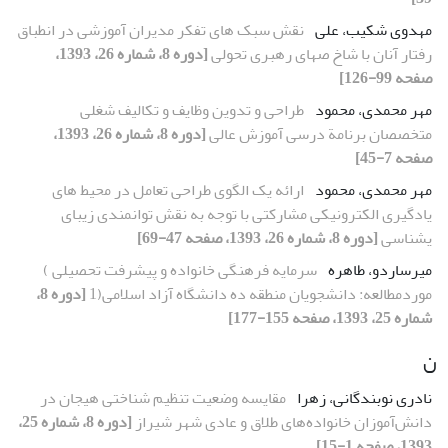
مهدوی شکیب، علی
نقش سبک های تفکر مدیران آموزشی در انطباق
رفتار آنان با شاخ صهای رهبری تحولی
[دوره 8، شماره 26، 1393،
صفحه 99-126]
مهر محمدی، محمود
طراحی و تدوین وظایف و تکالیف شغلی
متخصصان برنامة درسی آموزش عالی
[دوره 8، شماره 26، 1393،
صفحه 7-45]
مهر محمدی، محمود
ارائه یک الگوی طراحی تعامل در محیط های
یادگیری الکترونیکی مشارکتی با توجه به نقش توانمندی زیبای
یشناسی
[دوره 8، شماره 26، 1393، صفحه 47-69]
میرساردو، طاهره
سرمایه فرهنگی خانواده و پیشرفت تحصیلی )
موردمطالعه: دانشجویان منطقه ده دانشگاه آزاد اسلامی(1
[دوره 8،
شماره 25، 1393، صفحه 155-177]
ن
نادری نوبندگانی، زهرا
مقایسه وضعیت تنظیم شناختی هیجان در
دانش‌آموزان خانواده‌های طلاق و عادی شهر شیراز
[دوره 8، شماره 25،
1393، صفحه 1-15]