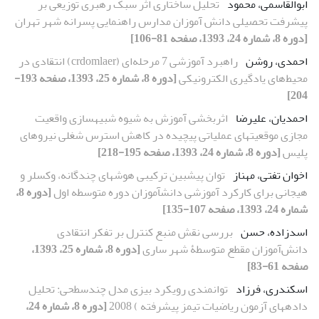
ابوالقاسمی، محمود
تحلیل ساختاری اثر سبک رهبری توزیعی بر
پیشرفت تحصیلی دانش آموزان مدارس راهنمایی پسرانه شهر تهران
[دوره 8، شماره 24، 1393، صفحه 81-106]
احمدی، روشن
راهبرد آموزشی 7 مرحله‌ای (crdomlaer) انتقادی در
محیط‌های یادگیری الکترونیکی
[دوره 8، شماره 25، 1393، صفحه 193-
204]
احمدیان، علیرضا
اثربخشی آموزش به شیوه شبیهسازی واقعیت
مجازی موقعیتهای عملیاتی پیچیده در کاهش استرس شغلی نیروهای
پلیس
[دوره 8، شماره 24، 1393، صفحه 195-218]
اخوان تفتی، مهناز
توان پیشبین ترکیبی هوشهای چندگانه، وکسلر و
هیجانی برای کارکرد آموزشی دانشآموزان دوره متوسطه اول
[دوره 8،
شماره 24، 1393، صفحه 107-135]
اسدزاده، حسن
بررسی نقش منبع کنترل بر تفکر انتقادی
دانش‌آموزان مقطع متوسطۀ شهر ساری
[دوره 8، شماره 25، 1393،
صفحه 61-83]
اسکندری، فرزاد
توانمندی رویکرد بیزی مدل چندسطحی: تحلیل
دادههای آزمون ریاضیات تیمز پیشرفته ) 2008
[دوره 8، شماره 24،