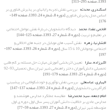
1393، صفحه 295-313]
اسکندری، محدثه
بررسی نقش تجربه رایانهای بر پذیرش فناوری بر
اساس مدل پذیرش فناوری
[دوره 8، شماره 24، 1393، صفحه 149-
176]
افخمی عقدا، محمد
دیدگاه دانشجویان دربارة نقش عوامل اجتماعی
در تعلیم و تربیت
[دوره 8، شماره 27، 1393، صفحه 125-144]
افشارنیا، زهره
نقش آسیب های موبایل در جنبه های اخلاقی و
اجتماعی نوجوانان 10 تا 15 سال
[دوره 8، شماره 26، 1393، صفحه 197-
197]
اکبرزاده، سارا
تعیین اثربخشی آموزش مهارت حل مسئله بر کم طلبی
تحصیلی دانش‌آموزان دختر راهنمایی شهر تهران سال تحصیلی 93-92
[دوره 8، شماره 25، 1393، صفحه 179-191]
الهیاری، عباسعلی
بررسی نقش نوآوری و خودشکوفایی در پیشبینی
کارآفرینی دانشجویان
[دوره 8، شماره 24، 1393، صفحه 137-147]
امام جمعه، سید محمدرضا
مقایسه عملکرد مدارس هوشمند و
مدارس عادی بر خلاقیت دانش آموزان پسر سال اول دوره ی اول
متوسطه شهر تهران
[دوره 8، شماره 27، 1393، صفحه 59-77]