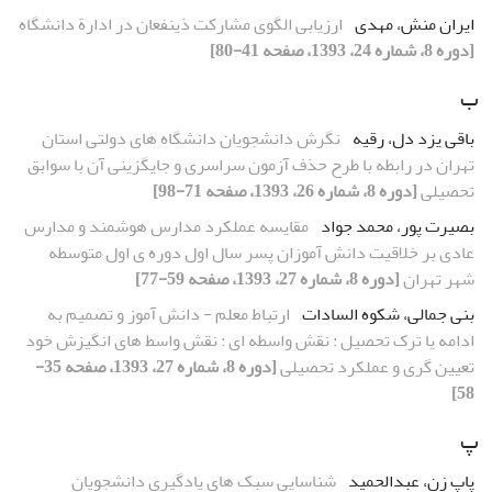
ایران منش، مهدی
ارزیابی الگوی مشارکت ذینفعان در ادارة دانشگاه
[دوره 8، شماره 24، 1393، صفحه 41-80]
ب
باقی یزد دل، رقیه
نگرش دانشجویان دانشگاه های دولتی استان
تهران در رابطه با طرح حذف آزمون سراسری و جایگزینی آن با سوابق
تحصیلی
[دوره 8، شماره 26، 1393، صفحه 71-98]
بصیرت پور، محمد جواد
مقایسه عملکرد مدارس هوشمند و مدارس
عادی بر خلاقیت دانش آموزان پسر سال اول دوره ی اول متوسطه
شهر تهران
[دوره 8، شماره 27، 1393، صفحه 59-77]
بنی جمالی، شکوه السادات
ارتباط معلم - دانش آموز و تصمیم به
ادامه یا ترک تحصیل : نقش واسطه ای : نقش واسط های انگیزش خود
تعیین گری و عملکرد تحصیلی
[دوره 8، شماره 27، 1393، صفحه 35-
58]
پ
پاپ زن، عبدالحمید
شناسایی سبک های یادگیری دانشجویان