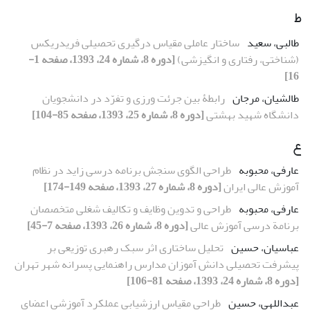
ط
طالبی، سعید
ساختار عاملی مقیاس درگیری تحصیلی فریدریکس
(شناختی، رفتاری و انگیزشی)
[دوره 8، شماره 24، 1393، صفحه 1-
16]
طالشیان، مرجان
رابطۀ بین جرئت ورزی و تفرّد در دانشجویان
دانشگاه شهید بهشتی
[دوره 8، شماره 25، 1393، صفحه 85-104]
ع
عارفی، محبوبه
طراحی الگوی سنجش برنامه درسی زاید در نظام
آموزش عالی ایران
[دوره 8، شماره 27، 1393، صفحه 149-174]
عارفی، محبوبه
طراحی و تدوین وظایف و تکالیف شغلی متخصصان
برنامة درسی آموزش عالی
[دوره 8، شماره 26، 1393، صفحه 7-45]
عباسیان، حسین
تحلیل ساختاری اثر سبک رهبری توزیعی بر
پیشرفت تحصیلی دانش آموزان مدارس راهنمایی پسرانه شهر تهران
[دوره 8، شماره 24، 1393، صفحه 81-106]
عبداللهی، حسین
طراحی مقیاس ارزشیابی عملکرد آموزشی اعضای