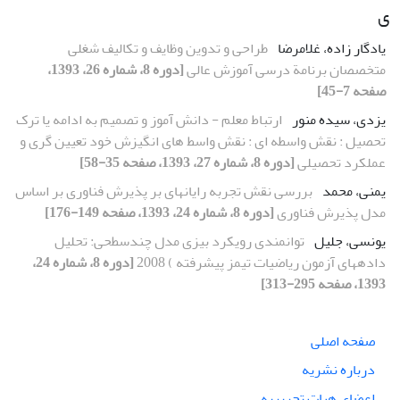
ی
یادگار زاده، غلامرضا
طراحی و تدوین وظایف و تکالیف شغلی
متخصصان برنامة درسی آموزش عالی
[دوره 8، شماره 26، 1393،
صفحه 7-45]
یزدی، سیده منور
ارتباط معلم - دانش آموز و تصمیم به ادامه یا ترک
تحصیل : نقش واسطه ای : نقش واسط های انگیزش خود تعیین گری و
عملکرد تحصیلی
[دوره 8، شماره 27، 1393، صفحه 35-58]
یمنی، محمد
بررسی نقش تجربه رایانهای بر پذیرش فناوری بر اساس
مدل پذیرش فناوری
[دوره 8، شماره 24، 1393، صفحه 149-176]
یونسی، جلیل
توانمندی رویکرد بیزی مدل چندسطحی: تحلیل
دادههای آزمون ریاضیات تیمز پیشرفته ) 2008
[دوره 8، شماره 24،
1393، صفحه 295-313]
صفحه اصلی
درباره نشریه
اعضای هیات تحریریه