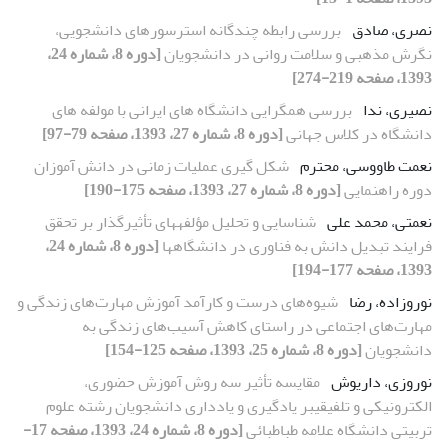
نصری، صادق
بررسی رابطه چندگانه استرسورهای دانشجویی،
نگرش مذهبی و سلامت روانی در دانشجویان
[دوره 8، شماره 24،
1393، صفحه 219-274]
نصیری، ندا
بررسی همگرایی دانشگاه های ایرانی با مولفه های
دانشگاه در کلاس جهانی
[دوره 8، شماره 27، 1393، صفحه 79-97]
نعمت طاووسی، محترم
شکل گیری عملیات زمانی در دانش آموزان
دوره راهنمایی
[دوره 8، شماره 27، 1393، صفحه 175-190]
نعمتی، محمد علی
شناسایی و تحلیل مؤلفههای تأثیرگذار بر تحقق
فرایند تبدیل دانش به فناوری در دانشگاهها
[دوره 8، شماره 24،
1393، صفحه 177-194]
نوروزاده، رضا
شیوه‌های درست و کارآمد آموزش مهارت‌های زندگی و
مهارت‌های اجتماعی در راستای کاهش آسیب‌های زندگی به
دانشجویان
[دوره 8، شماره 25، 1393، صفحه 125-154]
نوروزی، داریوش
مقایسه تأثیر سه روش آموزش حضوری،
الکترونیکی و تلفیقیبر یادگیری و یادداری دانشجویان رشته علوم
تربیتی دانشگاه علامه طباطبائی
[دوره 8، شماره 24، 1393، صفحه 17-