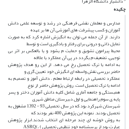
دانشیار دانشگاه الزهرا
چکیده
مدارس و معلمان نقشی فرهنگی در رشد و توسعه علمی دانش
آموزان و کسب پیشرفت های آموزشی آن ها بر عهده
دارند. از آن جمله می توان به انگیزش اشاره کرد که به صورت
تمایل ذاتی و درونی برای رفتار و یادگیری است و توسط
محیط پیرامون تشویق و حمایت م یشود و یا بالعکس بر اثر بی
توجهی، تضعیف م یگردد در پی آن عملکرد یا علاقه
به ادامه یا ترک تحصیل رخ می دهد. از این رو هدف پژوهش
حاضر بررسی نقش واسطه ای انگیزش خود تعیین گری و
عملکرد تحصیلی در رابطه ارتباط معلم – دانش آموز و تصمیم به
ادامه یا ترک تحصیل است. روش پژوهش حاضر از نوع
همبستگی و جامعه آماری شامل کلیه دانش آموزان دختر و پسر
پایه ی سوم راهنمایی و اول دبیرستان مناطق شهری
شهرستان شهرکرد بود که در سال تحصیلی 93 - 1392 مشغول به
تحصیل بودند. نمونه این پژوهش 400 نفر بودند که
به روش خوشه ای چند مرحله ای انتخاب شدند.ابزار پژوهش
عبارت بود از پرسشنامه خود تنظیمی تحصیلی ) ،)ASRQ