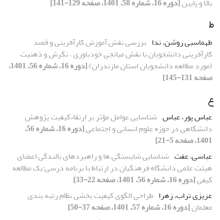
بالا و پایین
[دوره 16، شماره 58، 1401، صفحه 129-141]
ط
طهماسبی روشن، ندا
بررسی نقش آموزش کارآفرینی و قصد
کارآفرینی دانشجویان با نقش میانجی خودباوری ، نگرش و ذهنیت
(مورد مطالعه دانشجویان استان مازندران)
[دوره 16، شماره 56، 1401،
صفحه 131-145]
ع
عباس پور، عباس
شناسایی عوامل مؤثر بر ارتقاءکیفیت پژوهش
دانشگاهی در حوزه علوم انسانی و اجتماعی
[دوره 16، شماره 56،
1401، صفحه 5-21]
عباسی، عفت
شناسایی شایستگی ها و راهبردهای بالندگی اعضای
هیئت علمی دانشگاه فرهنگیان در ارتباط با برنامه درسی:یک مطالعه
کیفی
[دوره 16، شماره 56، 1401، صفحه 22-33]
عزیزی تراب، زهرا
طراحی الگوی کیفیت بخشی نظام رتبه بندی
معلمان
[دوره 16، شماره 57، 1401، صفحه 37-50]