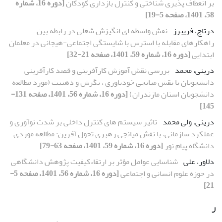
بر انعطاف پذیری شناختی و کنترل بازداری کودکان
[دوره 16، شماره
58، 1401، صفحه 5-19]
درتاج، فریبرز
نقش واسطه ای انگیزش شغلی در رابطه بین
راهکارهای مقابله با استرس با شایستگی اجتماعی-هیجانی در معلمان
ابتدایی
[دوره 16، شماره 59، 1401، صفحه 21-32]
درینی، محمد
بررسی نقش آموزش کارآفرینی و قصد کارآفرینی
دانشجویان با نقش میانجی خودباوری ، نگرش و ذهنیت (مورد مطالعه
دانشجویان استان مازندران)
[دوره 16، شماره 56، 1401، صفحه 131-
145]
درینی، ولی محمد
تاثیر سیستم های کنترل داخلی بر شدت نوآوری و
عملکرد سازمانی، با نقش میانجی رهبری تحول آفرین: مطالعه موردی
دانشگاه پیام نور
[دوره 16، شماره 59، 1401، صفحه 63-79]
دلاور، علی
شناسایی عوامل مؤثر بر ارتقاءکیفیت پژوهش دانشگاهی
در حوزه علوم انسانی و اجتماعی
[دوره 16، شماره 56، 1401، صفحه 5-
21]
ر