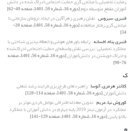
رضایت تحصیلی با میانجی گری حمایت اجتماعی ادراک شده در دانش
آموزان مقطع متوسطه دوم
[دوره 16، شماره 59، 1401، صفحه 49-62]
قنبری، سیروس
نقش رهبری زهرآگین در ایجاد ترومای سازمانی با
میانجی گری رفتار منافقانه
[دوره 16، شماره 58، 1401، صفحه 20-
34]
قنبری پناه، افسانه
رابطه باورهای هوشی و انعطاف‌پذیری شناختی با
عملکرد تحصیلی : بررسی نقش واسطه‌ای حمایت اجتماعی ادراک‌شده
و ادراک خویشتن در دانش‌آموزان
[دوره 16، شماره 56، 1401، صفحه
76-90]
ک
کلانتر هرمزی، آتوسا
راهبردهای طرح‌ریزی فرایند رشد شغلی
دانش‌آموزان
[دوره 16، شماره 58، 1401، صفحه 114-128]
کوروش نیا، مریم
تدوین معادله افتراقی عوامل فردی موثر بر
عملکرد در آزمون تیمز 2019 پایه چهارم در دانش آموزان با عملکرد
بالا و پایین
[دوره 16، شماره 58، 1401، صفحه 129-141]
م