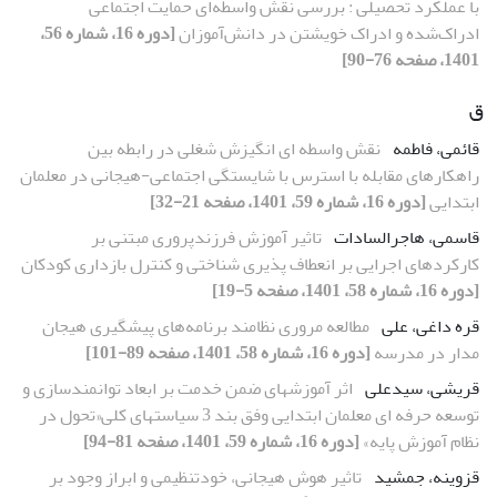
با عملکرد تحصیلی : بررسی نقش واسطه‌ای حمایت اجتماعی
ادراک‌شده و ادراک خویشتن در دانش‌آموزان
[دوره 16، شماره 56،
1401، صفحه 76-90]
ق
قائمی، فاطمه
نقش واسطه ای انگیزش شغلی در رابطه بین
راهکارهای مقابله با استرس با شایستگی اجتماعی-هیجانی در معلمان
ابتدایی
[دوره 16، شماره 59، 1401، صفحه 21-32]
قاسمی، هاجرالسادات
تاثیر آموزش فرزندپروری مبتنی بر
کارکردهای اجرایی بر انعطاف پذیری شناختی و کنترل بازداری کودکان
[دوره 16، شماره 58، 1401، صفحه 5-19]
قره داغی، علی
مطالعه مروری نظامند برنامه‌های پیشگیری هیجان
مدار در مدرسه
[دوره 16، شماره 58، 1401، صفحه 89-101]
قریشی، سیدعلی
اثر آموزشهای ضمن خدمت بر ابعاد توانمندسازی و
توسعه حرفه ای معلمان ابتدایی وفق بند 3 سیاستهای کلی«تحول در
نظام آموزش پایه»
[دوره 16، شماره 59، 1401، صفحه 81-94]
قزوینه، جمشید
تاثیر هوش هیجانی، خودتنظیمی و ابراز وجود بر