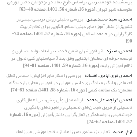
پرسشنامه خودمدیریتی براساس طرح نماد در نوجوانان دختر دوره‌ی
متوسطه شهر تهران
[دوره 16، شماره 56، 1401، صفحه 48-63]
احمدی، سید محمدمهدی
بررسی تحلیلی روش تربیتی مبتنی‌بر
تشویق از منظر آموزه‌های دینی اسلام: الگویی برای نظام تربیت
کارگزاران در جامعه اسلامی
[دوره 16، شماره 57، 1401، صفحه 74-
90]
احمدی، منیژه
اثر آموزشهای ضمن خدمت بر ابعاد توانمندسازی و
توسعه حرفه ای معلمان ابتدایی وفق بند 3 سیاستهای کلی«تحول در
نظام آموزش پایه»
[دوره 16، شماره 59، 1401، صفحه 81-94]
احمدی فری ابادی، افسانه
بررسی راهکارهای افزایش احساس تعلق
اجتماعی و انگیزه یادگیری دانش آموزان در آموزش مجازی ازدیدگاه
معلمان: یک مطالعه کیفی
[دوره 16، شماره 58، 1401، صفحه 61-74]
احمدی قراچه، علی محمد
ارائه مدل عِلّى پیش‌بینی اهمال‌کاری
تحصیلی از طریق هیجان‌های تحصیلی و راهبردهای یادگیری
خودتنظیمی با واسطه‌گری کمال‌گرایی دانش‌آموزان
[دوره 16، شماره
57، 1401، صفحه 62-74]
ازغ، هدیه
تجارب زیسته‌ی «میرزاها» از «نظام آموزشی میرزاها»