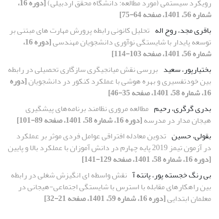
رویکرد سیستمی (مورد مطالعه: دانشگاه محقق اردبیلی)
[دوره 16،
شماره 56، 1401، صفحه 64-75]
باقری مجد، روح اله
تحلیل کانونی رابطه پرورش مهارت های مبتنی بر
توسعه پایدار با شایستگی نوآوری دانشجویان مهندسی
[دوره 16،
شماره 56، 1401، صفحه 103-114]
بختیارپور، سعید
بررسی نقش میانجی‏گری سازگاری تحصیلی در رابطه
بین خودتفسیری و بهره هوشی با عملکرد کنکور در دانشجویان
[دوره
16، شماره 58، 1401، صفحه 35-46]
بدری گرگری، رحیم
مطالعه مروری نظامند برنامه‌های پیشگیری
هیجان مدار در مدرسه
[دوره 16، شماره 58، 1401، صفحه 89-101]
بقولی، حسین
تدوین معادله افتراقی عوامل فردی موثر بر عملکرد
در آزمون تیمز 2019 پایه چهارم در دانش آموزان با عملکرد بالا و پایین
[دوره 16، شماره 58، 1401، صفحه 129-141]
بی رنگ خجسته پور، پانته آ
نقش واسطه ای انگیزش شغلی در رابطه
بین راهکارهای مقابله با استرس با شایستگی اجتماعی-هیجانی در
معلمان ابتدایی
[دوره 16، شماره 59، 1401، صفحه 21-32]