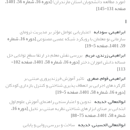
(مورد مطالعه دانشجویان استان مازندران)
[دوره 16، شماره 56، 1401،
صفحه 131-145]
ا
ابراهیمی، سودابه
اعتباریابی عوامل مؤثر بر مدیریت ترومای
سازمانی نو معلمان با رویکرد شبکه عصبی مصنوعی
[دوره 16، شماره
59، 1401، صفحه 5-19]
ابراهیمی زرندی، مریم
بررسی نقش معلم در ارتقا سطح توانایی حل
مساله دانش اموزان دختر
[دوره 16، شماره 58، 1401، صفحه 102-
113]
ابراهیمی قوام، صغری
تاثیر آموزش فرزندپروری مبتنی بر
کارکردهای اجرایی بر انعطاف پذیری شناختی و کنترل بازداری کودکان
[دوره 16، شماره 58، 1401، صفحه 5-19]
ابوالمعالی، خدیجه
تدوین و اعتبارسنجی راهنمای آموزش علوم اول
ابتدایی بر مبنای ابزارهای شناختی نظریه مبتنی بر تخیل
[دوره 16،
شماره 58، 1401، صفحه 75-88]
ابوالمعالی الحسینی، خدیجه
ساخت و بررسی روایی و پایایی