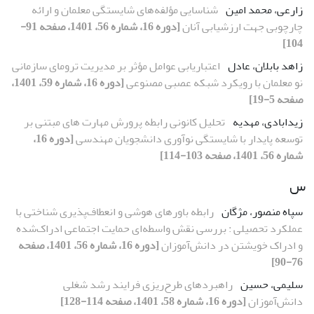
زارعی، محمد امین
شناسایی مؤلفه‌های شایستگی معلمان و ارائه
چارچوبی جهت ارزشیابی آنان
[دوره 16، شماره 56، 1401، صفحه 91-
104]
زاهد بابلان، عادل
اعتباریابی عوامل مؤثر بر مدیریت ترومای سازمانی
نو معلمان با رویکرد شبکه عصبی مصنوعی
[دوره 16، شماره 59، 1401،
صفحه 5-19]
زیدابادی، مهدیه
تحلیل کانونی رابطه پرورش مهارت های مبتنی بر
توسعه پایدار با شایستگی نوآوری دانشجویان مهندسی
[دوره 16،
شماره 56، 1401، صفحه 103-114]
س
سپاه منصور، مژگان
رابطه باورهای هوشی و انعطاف‌پذیری شناختی با
عملکرد تحصیلی : بررسی نقش واسطه‌ای حمایت اجتماعی ادراک‌شده
و ادراک خویشتن در دانش‌آموزان
[دوره 16، شماره 56، 1401، صفحه
76-90]
سلیمی، حسین
راهبردهای طرح‌ریزی فرایند رشد شغلی
دانش‌آموزان
[دوره 16، شماره 58، 1401، صفحه 114-128]