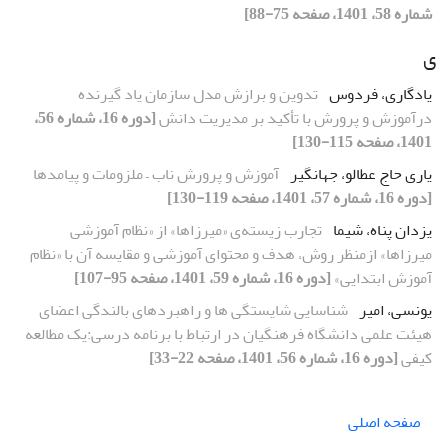
شماره 58، 1401، صفحه 75-88]
ی
یادگاری، فردوس
تدوین و برازش مدل سازمان یاد گیرنده
درآموزش و پرورش با تأکید بر مدیریت دانش
[دوره 16، شماره 56،
1401، صفحه 115-130]
یاری حاج عطالو، جهانگیر
آموزش و پرورش ناب – ملزومات و پیامدها
[دوره 16، شماره 57، 1401، صفحه 119-130]
یزدان پناه، شیما
تجارب زیسته‌ی «میرزاها» از «نظام آموزشی
میرزاها» ازمنظر روش، هدف و محتوای آموزشی و مقایسه آن با «نظام
آموزش ابتدایی»
[دوره 16، شماره 59، 1401، صفحه 95-107]
یونسی، امیر
شناسایی شایستگی ها و راهبردهای بالندگی اعضای
هیئت علمی دانشگاه فرهنگیان در ارتباط با برنامه درسی:یک مطالعه
کیفی
[دوره 16، شماره 56، 1401، صفحه 22-33]
صفحه اصلی