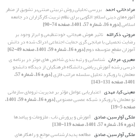
مرادخانی، احمد
بررسی تحلیلی روش تربیتی مبتنی‌بر تشویق از منظر
آموزه‌های دینی اسلام: الگویی برای نظام تربیت کارگزاران در جامعه
اسلامی
[دوره 16، شماره 57، 1401، صفحه 74-90]
مروتی، ذکرالله
تاثیر هوش هیجانی، خودتنظیمی و ابراز وجود بر
رضایت تحصیلی با میانجی گری حمایت اجتماعی ادراک شده در دانش
آموزان مقطع متوسطه دوم
[دوره 16، شماره 59، 1401، صفحه 49-62]
معیری، مرجان
شناسایی و رتبه بندی شاخص های موثر در برنامه ی
درسی رشته آموزش ریاضی دانشگاه فرهنگیان از دیدگاه دانشجو
معلمان با رویکرد تحلیل سلسله مراتب فازی
[دوره 16، شماره 57،
1401، صفحه 131-143]
معینی کیا، مهدی
اعتباریابی عوامل مؤثر بر مدیریت ترومای سازمانی
نو معلمان با رویکرد شبکه عصبی مصنوعی
[دوره 16، شماره 59، 1401،
صفحه 5-19]
ملکی آوارسین، صادق
آموزش و پرورش ناب – ملزومات و پیامدها
[دوره 16، شماره 57، 1401، صفحه 119-130]
ملکی آوارسین، صادق
مطالعه پدیدارشناسی موانع و راهکارهای