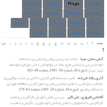
دوره 17
دوره 16
دوره 15
دوره 14
دوره 13
دوره 12
دوره 11
دوره 10
دوره 9
دوره 8
دوره 7
دوره 6
دوره 5
دوره 4
دوره 3
دوره 2
دوره 1
همه
آ
ا
ب
پ
ت
ث
ج
چ
ح
خ
د
ذ
ر
ز
ژ
س
آ
آتش سخن، مینا
ساخت و بررسی روایی و پایایی پرسشنامه
خودمدیریتی براساس طرح نماد در نوجوانان دختر دوره‌ی متوسطه
شهر تهران
[دوره 16، شماره 56، 1401، صفحه 48-63]
آذری یکتا، فرزانه
تاثیر سیستم های کنترل داخلی بر شدت نوآوری و
عملکرد سازمانی، با نقش میانجی رهبری تحول آفرین: مطالعه موردی
دانشگاه پیام نور
[دوره 16، شماره 59، 1401، صفحه 63-79]
آقاجانی افروزی، علی اکبر
بررسی نقش آموزش کارآفرینی و قصد
کارآفرینی دانشجویان با نقش میانجی خودباوری ، نگرش و ذهنیت