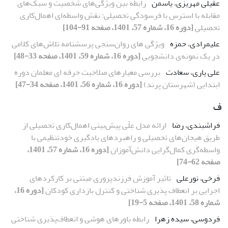
عقیلی مهریزی، یاسمن
رابطه بین ویژگی‌های شخصیت و سبک‌های
مقابله با استرس با فرسودگی تحصیلی: نقش واسطه‌ای اهمال‌کاری
تحصیلی
[دوره 16، شماره 57، 1401، صفحه 91-104]
علیمرادی، حمزه
ویژگی های روان‌سنجی پرسشنامه تلاش‌های کلامی
در یک نمونه‌ی دانشجویی
[دوره 16، شماره 59، 1401، صفحه 33-48]
علی یاری، سعادت
بررسی معیارهای صلاحیت حرفه ای معلمان دوره
ابتدایی (شهرستان پرند)
[دوره 16، شماره 56، 1401، صفحه 34-47]
ف
فراشبندی، رضا
ارائه مدل عِلّى پیش‌بینی اهمال‌کاری تحصیلی از
طریق هیجان‌های تحصیلی و راهبردهای یادگیری خودتنظیمی با
واسطه‌گری کمال‌گرایی دانش‌آموزان
[دوره 16، شماره 57، 1401،
صفحه 62-74]
فرخی، نورعلی
تاثیر آموزش فرزندپروری مبتنی بر کارکردهای
اجرایی بر انعطاف پذیری شناختی و کنترل بازداری کودکان
[دوره 16،
شماره 58، 1401، صفحه 5-19]
فردوسی، سیده زهرا
رابطه باورهای هوشی و انعطاف‌پذیری شناختی