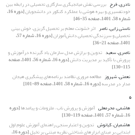
نادری، فرح
بررسی نقش میانجی‏گری سازگاری تحصیلی در رابطه بین
خودتفسیری و بهره هوشی با عملکرد کنکور در دانشجویان
[دوره 16،
شماره 58، 1401، صفحه 35-46]
ناستی زایی، ناصر
اثر خشونت معلم بر تحصیل گریزی، خوش بینی
تحصیلی و سرزندگی تحصیلی دانش‌آموزان
[دوره 16، شماره 57،
1401، صفحه 21-36]
ناصری، سعید
تدوین و برازش مدل سازمان یاد گیرنده درآموزش و
پرورش با تأکید بر مدیریت دانش
[دوره 16، شماره 56، 1401، صفحه
115-130]
نعمتی، شهروز
مطالعه مروری نظامند برنامه‌های پیشگیری هیجان
مدار در مدرسه
[دوره 16، شماره 58، 1401، صفحه 89-101]
ه
هاشمی، محرمعلی
آموزش و پرورش ناب – ملزومات و پیامدها
[دوره
16، شماره 57، 1401، صفحه 119-130]
هاشمیان، کیانوش
تدوین و اعتبارسنجی راهنمای آموزش علوم اول
ابتدایی بر مبنای ابزارهای شناختی نظریه مبتنی بر تخیل
[دوره 16،