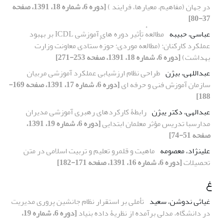
در جهان (مفاهیم، معیارها، فرایند )
[دوره 6، شماره 18، 1391، صفحه
37-80]
عباسی، حبیبه
مطالعهٔ تأثیر دوره‏ های آموزشی ICDL بر بهبود
عملکرد کارکنان: (مطالعهٔ موردی: حوزهٔ ستادی معاونت وزارت
بهداشت)
[دوره 6، شماره 18، 1391، صفحه 253-271]
عبداللهی، بیژن
طراحی نظام ارزشیابی عملکرد آموزشی مربیان
سازمان آموزش فنی و حرفه ‏ای
[دوره 6، شماره 17، 1391، صفحه 169-
188]
عبدالهی، دکتر یبژن
رابطۀ کارکردهای رهبری آموزشی مدیران
مدارسبا تدریس مؤثر معلمان ابتدایی
[دوره 6، شماره 19، 1391،
صفحه 51-74]
علینژاد، معصومه
ماهیت و قلمرو تعلیم و تربیت اسلامى در متن
تحصیلات
[دوره 6، شماره 16، 1391، صفحه 171-182]
غ
غیاثی ندوشن، سعید
تأملی بر استقرار نظام جانشین پروری مدیریت
در دانشگاه، مدلی برآمده از نظریۀ داده بنیاد
[دوره 6، شماره 19،