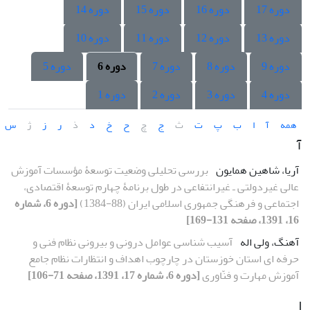
دوره 17
دوره 16
دوره 15
دوره 14
دوره 13
دوره 12
دوره 11
دوره 10
دوره 9
دوره 8
دوره 7
دوره 6
دوره 5
دوره 4
دوره 3
دوره 2
دوره 1
همه
آ
ا
ب
پ
ت
ث
ج
چ
ح
خ
د
ذ
ر
ز
ژ
س
آ
آریا، شاهین همایون
بررسی تحلیلی وضعیت توسعۀ مؤسسات آموزش
عالی غیردولتی ـ غیرانتفاعی در طول برنامۀ چهارم توسعۀ اقتصادی،
اجتماعی و فرهنگی جمهوری اسلامی ایران (88-1384)
[دوره 6، شماره
16، 1391، صفحه 131-169]
آهنگ، ولی اله
آسیب‏ شناسی عوامل درونی و بیرونی نظام فنی و
حرفه‏ ای استان خوزستان در چارچوب اهداف و انتظارات نظام جامع
آموزش مهارت و فنّاوری
[دوره 6، شماره 17، 1391، صفحه 71-106]
ا