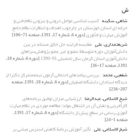
ش
شاهی، سکینه
آسیب‏ شناسی عوامل درونی و بیرونی نظام فنی و
حرفه‏ ای استان خوزستان در چارچوب اهداف و انتظارات نظام جامع
آموزش مهارت و فنّاوری
[دوره 6، شماره 17، 1391، صفحه 71-106]
شریعتمداری، علی
مقایسهٔ فرایند حل خلاق مسئله در بین
دانش‌آموزان دورهٔ متوسطۀ عضو و غیر عضو پژوهش‌سراهای
دانش‌آموزی استان کرمان سال تحصیلی 91-1390
[دوره 6، شماره 18،
1391، صفحه 17-36]
شفعیی، محمد
بررسی پیامدهای احتمالی آزمون نیمه‌متمرکز دکترا از
دیدگاه استادان دانشگاه اصفهان
[دوره 6، شماره 18، 1391، صفحه
207-236]
شیخ الاسلامی، عبدالرضا
ارزشیابی میزان توفیق برنامه‌های
کارآفرینی و نقش آن در اشتغال مولد: مطالعه موردی در نظام مهارت
آموزی رسمی در سطح پیش از دانشگاه
[دوره 6، شماره 17، 1391،
صفحه 1-24]
شیخ الاسلامی، علی
تأثیر آموزش برنامۀ کاهش استرس مبتنی بر