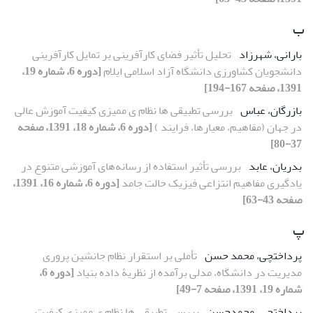
ب
بارانی، شهرزاد
تحلیل تأثیر فضای کارآفرینی بر تمایل کارآفرینی
دانشجویان کشاورزی دانشگاه آزاد اسلامی ایلام
[دوره 6، شماره 19،
1391، صفحه 167-194]
بازرگان، عباس
بررسی تطبیقی ها نظام ی ممیزی کیفیت آموزش عالی
در جهان (مفاهیم، معیارها، فرایند )
[دوره 6، شماره 18، 1391، صفحه
37-80]
بدریان، عابد
بررسی تأثیر استفاده از رسانه‌های آموزشی متنوع در
یادگیری مفاهیم انتزاعی فیزیک حالت جامد
[دوره 6، شماره 16، 1391،
صفحه 43-63]
پ
پرداختچی، محمد حسن
تأملی بر استقرار نظام جانشین پروری
مدیریت در دانشگاه، مدلی برآمده از نظریۀ داده بنیاد
[دوره 6،
شماره 19، 1391، صفحه 7-49]
پرداختچی، محمدحسن
بررسی تطبیقی ها نظام ی ممیزی کیفیت