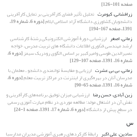
صفحه 101-126]
زرافشانی، کیومرث
تحلیل تأثیر فضای کارآفرینی بر تمایل کارآفرینی
دانشجویان کشاورزی دانشگاه آزاد اسلامی ایلام
[دوره 6، شماره 19،
1391، صفحه 167-194]
زمانی، اصغر
ارزشیابی دورۀ آموزشی الکترونیکی رشتۀ کارشناسی
ارشد مهندسی فنّاوری اطلاعات دانشگاه‏ های تربیت مدرس، خواجه
نصیرالدین طوسی وامیرکبیر بر اساس الگوی رودریک سیمز
[دوره 6،
شماره 16، 1391، صفحه 107-129]
زمانی، بی بی عشرت
ارزیابی و مقایسۀ توانمندی دانشجو ـ معلمان با
مدرسان آنان در بهره‌گیری از اینترنت در مراکز تربیت معلم
[دوره 6،
شماره 16، 1391، صفحه 65-90]
زین آبادی، حسن رضا
ارزشیابی میزان توفیق برنامه‌های کارآفرینی و
نقش آن در اشتغال مولد: مطالعه موردی در نظام مهارت آموزی رسمی
در سطح پیش از دانشگاه
[دوره 6، شماره 17، 1391، صفحه 1-24]
س
سادین، علی اکبر
رابطۀ کارکردهای رهبری آموزشی مدیران مدارسبا