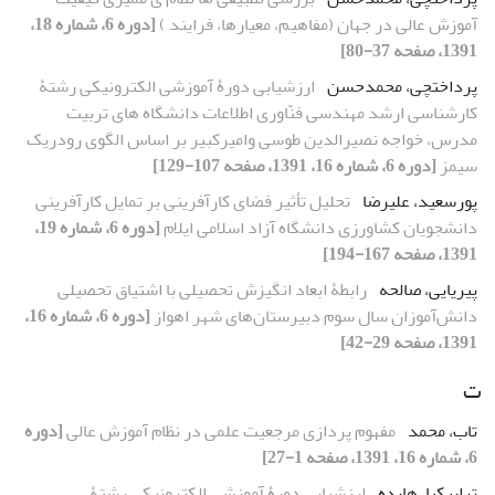
آموزش عالی در جهان (مفاهیم، معیارها، فرایند )
[دوره 6، شماره 18،
1391، صفحه 37-80]
پرداختچی، محمدحسن
ارزشیابی دورۀ آموزشی الکترونیکی رشتۀ
کارشناسی ارشد مهندسی فنّاوری اطلاعات دانشگاه‏ های تربیت
مدرس، خواجه نصیرالدین طوسی وامیرکبیر بر اساس الگوی رودریک
سیمز
[دوره 6، شماره 16، 1391، صفحه 107-129]
پورسعید، علیرضا
تحلیل تأثیر فضای کارآفرینی بر تمایل کارآفرینی
دانشجویان کشاورزی دانشگاه آزاد اسلامی ایلام
[دوره 6، شماره 19،
1391، صفحه 167-194]
پیریایی، صالحه
رابطۀ ابعاد انگیزش ‌تحصیلی با اشتیاق ‌تحصیلی
دانش‌آموزان سال سوم دبیرستان‌های شهر اهواز
[دوره 6، شماره 16،
1391، صفحه 29-42]
ت
تاب، محمد
مفهوم پردازی مرجعیت علمی در نظام آموزش عالی
[دوره
6، شماره 16، 1391، صفحه 1-27]
ترابیکیا، هایده
ارزشیابی دورۀ آموزشی الکترونیکی رشتۀ