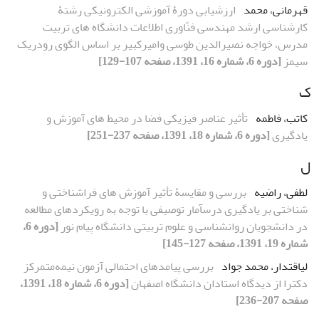
قهرمانی، محمد
ارزشیابی دورۀ آموزشی الکترونیکی رشتۀ
کارشناسی ارشد مهندسی فنّاوری اطلاعات دانشگاه‏ های تربیت
مدرس، خواجه نصیرالدین طوسی وامیرکبیر بر اساس الگوی رودریک
سیمز
[دوره 6، شماره 16، 1391، صفحه 107-129]
ک
کاتب، فاطمه
تأثیر عناصر فیزیکی فضا در محیط‌ های آموزش و
یادگیری
[دوره 6، شماره 18، 1391، صفحه 237-251]
ل
لطفی، راضیه
بررسی و مقایسۀ تأثیر آموزش های فراشناختی و
شناختی بر یادگیری درسآمار توصیفی با توجه به رویکردهای مطالعه
در دانشجویان روانشناسی و علوم تربیتی دانشگاه پیام نور
[دوره 6،
شماره 19، 1391، صفحه 127-145]
لیاقتدار، محمد جواد
بررسی پیامدهای احتمالی آزمون نیمه‌متمرکز
دکترا از دیدگاه استادان دانشگاه اصفهان
[دوره 6، شماره 18، 1391،
صفحه 207-236]