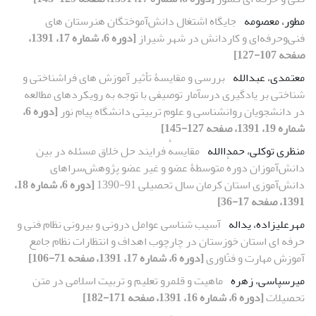
مطور، معصومه
جایگاه اشتغال دانش‌آموختگان هنرستان‏ های
فنی‌وحرفه‌ای و کاردانش در شهر شیراز
[دوره 6، شماره 17، 1391،
صفحه 107-127]
معتمدی، عبدالله
بررسی و مقایسۀ تأثیر آموزش های فراشناختی و
شناختی بر یادگیری درسآمار توصیفی با توجه به رویکردهای مطالعه
در دانشجویان روانشناسی و علوم تربیتی دانشگاه پیام نور
[دوره 6،
شماره 19، 1391، صفحه 127-145]
منظری توکلی، حمداالله
مقایسهٔ فرایند حل خلاق مسئله در بین
دانش‌آموزان دورهٔ متوسطۀ عضو و غیر عضو پژوهش‌سراهای
دانش‌آموزی استان کرمان سال تحصیلی 91-1390
[دوره 6، شماره 18،
1391، صفحه 17-36]
مهرعلیزاده، یداله
آسیب‏ شناسی عوامل درونی و بیرونی نظام فنی و
حرفه‏ ای استان خوزستان در چارچوب اهداف و انتظارات نظام جامع
آموزش مهارت و فنّاوری
[دوره 6، شماره 17، 1391، صفحه 71-106]
میرسپاسی، زهره
ماهیت و قلمرو تعلیم و تربیت اسلامى در متن
تحصیلات
[دوره 6، شماره 16، 1391، صفحه 171-182]