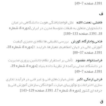
1391، صفحه 7-49]
ف
فاضلی، نعمت االله
علل قوام‌نایافتگی هویت دانشگاهی در میان
دانشجویان متعلق به طبقات متوسط مدرن در ایران
[دوره 6، شماره
18، 1391، صفحه 133-180]
فتحی واجارگاه، کورش
بررسی تطبیقی ها نظام ی ممیزی کیفیت
آموزش عالی در جهان (مفاهیم، معیارها، فرایند )
[دوره 6، شماره 18،
1391، صفحه 37-80]
فراستخواه، مقصود
تأملی بر استقرار نظام جانشین پروری مدیریت
در دانشگاه، مدلی برآمده از نظریۀ داده بنیاد
[دوره 6، شماره 19،
1391، صفحه 7-49]
فرجی ارمکی، اکبر
نقش مهارت‌های فنی و غیر فنی در فرآیند تجاری
سازی اختراعات و نوآوری‏های مهارت آموختگان سازمان آموزش فنی و
حرفه‏ ای کشور
[دوره 6، شماره 17، 1391، صفحه 129-143]
ق