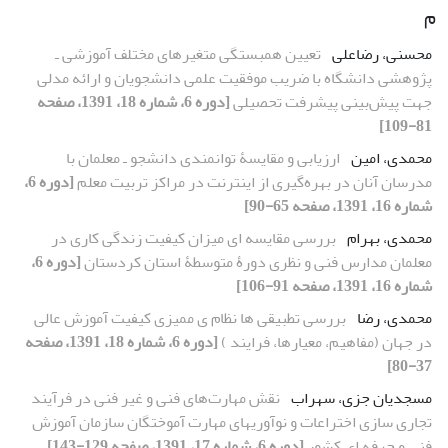
م
محسنی، رضاعلی
تعیین همبستگی متغیرهای مختلف آموزشی ـ
پژوهشی دانشگاه با ضریب موفقیت علمی دانشجویان و ارائه مدلی
جهت پیش‌بینی پیشرفت تحصیلی
[دوره 6، شماره 18، 1391، صفحه
81-109]
محمدی، امین
ارزیابی و مقایسۀ توانمندی دانشجو ـ معلمان با
مدرسان آنان در بهره‌گیری از اینترنت در مراکز تربیت معلم
[دوره 6،
شماره 16، 1391، صفحه 65-90]
محمدی، بهرام
بررسی مقایسه ‏ای میزان کیفیت زندگی کاری در
معلمان مدارس فنی و نظری دورۀ متوسطۀ استان کردستان
[دوره 6،
شماره 16، 1391، صفحه 91-106]
محمدی، رضا
بررسی تطبیقی ها نظام ی ممیزی کیفیت آموزش عالی
در جهان (مفاهیم، معیارها، فرایند )
[دوره 6، شماره 18، 1391، صفحه
37-80]
مسجدیان جزی، سهراب
نقش مهارت‌های فنی و غیر فنی در فرآیند
تجاری سازی اختراعات و نوآوری‏های مهارت آموختگان سازمان آموزش
فنی و حرفه‏ ای کشور
[دوره 6، شماره 17، 1391، صفحه 129-143]