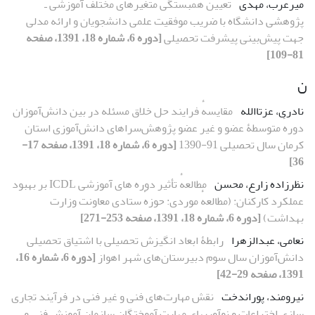
میرعرب، مهدی
تعیین همبستگی متغیرهای مختلف آموزشی ـ
پژوهشی دانشگاه با ضریب موفقیت علمی دانشجویان و ارائه مدلی
جهت پیش‌بینی پیشرفت تحصیلی
[دوره 6، شماره 18، 1391، صفحه
81-109]
ن
نادری، عزتاالله
مقایسهٔ فرایند حل خلاق مسئله در بین دانش‌آموزان
دورهٔ متوسطۀ عضو و غیر عضو پژوهش‌سراهای دانش‌آموزی استان
کرمان سال تحصیلی 91-1390
[دوره 6، شماره 18، 1391، صفحه 17-
36]
نظرزاده زارع، محسن
مطالعهٔ تأثیر دوره‏ های آموزشی ICDL بر بهبود
عملکرد کارکنان: (مطالعهٔ موردی: حوزهٔ ستادی معاونت وزارت
بهداشت)
[دوره 6، شماره 18، 1391، صفحه 253-271]
نعامی، عبدالزهرا
رابطۀ ابعاد انگیزش ‌تحصیلی با اشتیاق ‌تحصیلی
دانش‌آموزان سال سوم دبیرستان‌های شهر اهواز
[دوره 6، شماره 16،
1391، صفحه 29-42]
نیرومند، پوراندخت
نقش مهارت‌های فنی و غیر فنی در فرآیند تجاری
سازی اختراعات و نوآوری‏های مهارت آموختگان سازمان آموزش فنی و