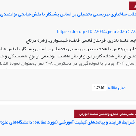
نابراین، می‌توان نتیجه گرفت که برنامه‌ی آموزشی هوپس بر تعلّل‌ورزی تح
ی
شی به منظور کاهش تعلّل‌ورزی تحصیلی دانش‌آموزان تعلّل‌ورز در مدارس اس
لات ساختاری بهزیستی تحصیلی بر اساس پشتکار با نقش میانجی توانمندی
https://doi.org/10.22034/jiera.2026.57
ه، دلسا نادری، فرحناز قائمی، فاطمه شهسواری، زهره درتاج
این پژوهش با هدف تبیین بهزیستی تحصیلی بر اساس پشتکار با نقش میانج
ق از نظر هدف، کاربردی و از نظر ماهیت، توصیفی از نوع همبستگی و مبتن
شهر تهران در سال ۱۴۰۴ بود و با نمونه
نسخه ۲۶ و AMOS نسخه ۲۴ تحلیل شد. شاخص‌های چولگی و کشیدگی بی
اصل مقاله
1.73 M
فته‌ها نشان داد پشتکار اثر مستقیم و معناداری بر بهزیستی تحصیلی دارد و
ی ایفا می‌کند.
تایج بیانگر این است که تقویت مؤلفه‌های منش می‌تواند پیوند میان پشتکار
 اعتبارسنجی، ممیزی و تضمین کیفیت آموزش
 شرایط، فرایند و پیامدهای کیفیت آموزشی (مورد مطالعه: دانشگاه‌های علو