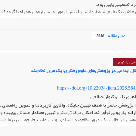
رد تحصیلی پایین بود.
ضر، یک طرح شبه آزمایشی با پیش آزمون و پس آزمون همراه با گروه کنتر
دوره متوسطه شهر تب
اصل مقاله
1.56 M
ی مثبت مبتنی بر فرهنگ را دریافت نمودند. جهت تجزیه و تحلیل داده ها از نرم‌ افزار آ
ا توجه به یافته های بدست آمده پیشنهاد می شود مشاوران مدارس و مسئول
شی و یادگیری
ستفاده و بهره برداری قرار دهند.
ل ابداعی در پژوهش‌های علوم رفتاری: یک مرور نظام‌مند
https://doi.org/10.22034/jiera.2026.56
هری تفتی، کیوان صالحی
پژوهش حاضر با هدف تبیین جایگاه، واکاوی کاربردها و تدوین راهنمای ع
ارائه چارچوبی نوآورانه، امکان درک ژرف‌تر و تبیین معنادارِ مسائل پیچیده 
نی مستقل توسط دو پژوهشگر انجام شد که در نهایت ۶۲ مقاله واجد شرایط انتخاب و بررسی شدند.