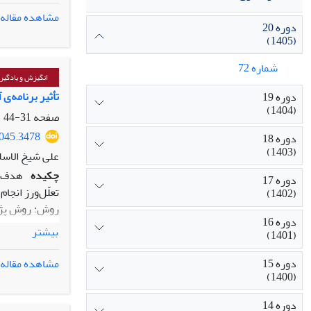
یافته‏ها: تح
مشاهده مقاله
دوره 20
بین‌رشته‌ای‌ن
(1405)
خلاقانه، تحلی
می‌رود.
شماره 72
نتیجه‏گیری: ب
انگیزش و یادگیر
علوم رفتاری م
تأثیر برنامه‌ی آموزشی هوپس (HOPS) بر
دوره 19
(1404)
ذاتی رویکردهای
صفحه
31-44
9045.3478
دوره 18
(1403)
علی شیخ الاسل
چکیده
هدف: 
دوره 17
تعلّل‌ورز انجام
(1402)
روش: روش پژوه
دوره 16
بیشتر
(1401)
دوره 15
مشاهده مقاله
داده‌ها با روش آماری تح
(1400)
یافته‏ها: یافت
دوره 14
تحصیلی کمتری 