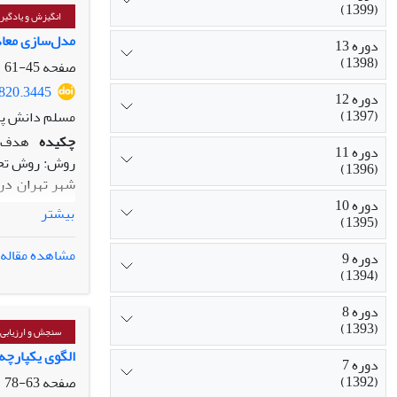
(1399)
نتیجه‏گیری: ب
انگیزش و یادگیر
برنامه‌ی آموز
مدل‌سازی معاد
دوره 13
(1398)
صفحه
45-61
2820.3445
دوره 12
(1397)
مسلم دانش پای
چکیده
هدف: 
دوره 11
روش: روش تحقی
(1396)
دوره 10
بیشتر
(1395)
گرفت.
مشاهده مقاله
دوره 9
یافته‏ ها: یا
(1394)
بهزیستی تحصیل
دوره 8
نتیجه‏ گیری: ن
(1393)
سنجش و ارزیابی،
الگوی یکپارچه
دوره 7
(1392)
صفحه
63-78