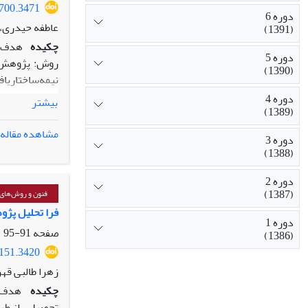
7700.3471
دوره 6
عاطفه حیدری، 
(1391)
چکیده
هدف: 
دوره 5
(1390)
انجام شد. برای
دوره 4
بیشتر
(1389)
کوهن 808/0 تأیید شد.
یافته‌ها: یاف
مشاهده مقاله
دوره 3
(1388)
آموزشی، یادگی
در قالب الگویی
دوره 2
(1387)
و پیامدها را در
فنون و روش‌های 
نتیجه‌گیری: ت
فرا تحلیل پژو
دوره 1
فرایندی، ارزش
صفحه
91-95
(1386)
یادگیری بالینی
5151.3420
زهرا طالبی قهر
چکیده
هدف: 