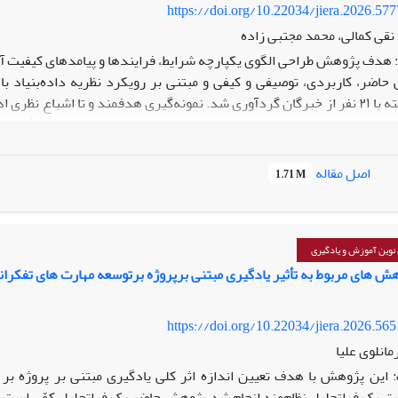
https://doi.org/10.22034/jiera.2026.57
نقی کمالی، محمد مجتبی زاده
هدف پژوهش طراحی الگوی یکپارچه شرایط، فرایندها و پیامدهای کیفیت آم
نیمه‌ساختاریافته با ۲۱ نفر از خبرگان گردآوری شد. نمونه‌گیری هدفمند و تا ا
 اطمینان از اعتبار یافته‌ها، از معیارهای اعتمادپذیری، انتقال‌پذیری، تأیید
ته‌ها نشان داد که کیفیت آموزشی پدیده‌ای چندبعدی، پویا و سیستمی است ک
اصل مقاله
1.71 M
مجموع، ۹۰ مفهوم اولیه استخراج 
ری بالینی، حکمرانی آموزشی، آموزش دیجیتال، ارزیابی درونی، اخلاق و عد
 جامع با عنوان «نظام یکپارچه کیفیت آموزشی» بازسازی شدند که پنج بعد ا
 بر می‌گیرد.
نوین آموزش و یادگیری
حقق کیفیت آموزشی در دانشگاه‌های علوم پزشکی مستلزم اتخاذ رویکردی 
هش های مربوط به تأثیر یادگیری مبتنی برپروژه برتوسعه مهارت های تفکرا
ی و پیامدی توجه داشته باشد. الگوی ارائه‌شده می‌تواند به‌عنوان چارچو
 و تقویت پاسخگویی اجتماعی مورد استفاده قرار گیرد.
https://doi.org/10.22034/jiera.2026.56
مانلوی علیا
این پژوهش با هدف تعیین اندازه اثر کلی یادگیری مبتنی بر پروژه بر 