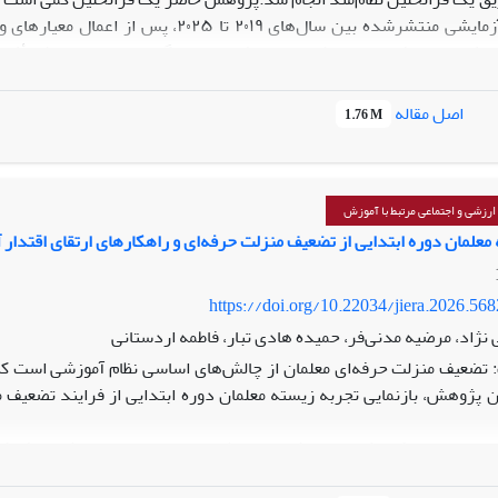
تجربی و شبه‌آزمایشی منتشرشده بین سال‌ه
مگونی قابل توجه مشاهده شد. تحلیل زیرگروهی تفاوت‌هایی در اندازه اثر 
اصل مقاله
1.76 M
 آزمون‌های سوگیری انتشار شواهد قاطعی از وجود سوگیری نشان نداد و تحلیل
بر پروژه می‌تواند به‌عنوان رویکردی اثربخش برای ارتقای تفکر انتقادی در 
العات و تفاوت‌های مفهومی و زمینه‌ای، تعمیم نتایج نیازمند احتیاط بود
 ارزشی و اجتماعی مرتبط با آموزش
 معلمان دوره ابتدایی از تضعیف منزلت حرفه‌ای و راهکارهای ارتقای اقتدار
https://doi.org/10.22034/jiera.2026.56
 نژاد، مرضیه مدنی‌فر، حمیده هادی تبار، فاطمه اردستانی
تضعیف منزلت حرفه‌ای معلمان از چالش‌های اساسی نظام آموزشی است که 
 پژوهش، بازنمایی تجربه زیسته معلمان دوره ابتدایی از فرایند تضعیف من
د و با تنوع حداکثری انتخاب شدند. داده‌ها از طریق مصاحبه‌های نیمه‌س