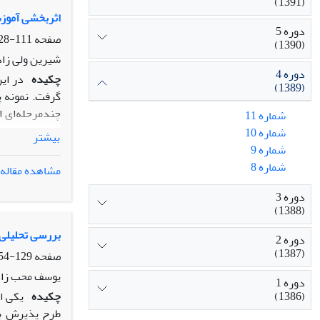
(1391)
اثربخشی آموز
دوره 5
صفحه
111-128
(1390)
شیرین ولی زاد
دوره 4
چکیده
در ای
(1389)
چندمرحله‌ای ا
شماره 11
شماره 10
بیشتر
ایمن‌سازی در 
شماره 9
شماره 8
مشاهده مقاله
افزایش پیشرفت
دوره 3
پیشرفت تحصیل
(1388)
بررسی تحلیلی 
دوره 2
(1387)
صفحه
129-154
یوسف محب زاد
دوره 1
چکیده
یکی ا
(1386)
طرح پذیرش بد