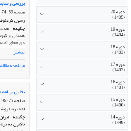
بررسی و مقایس
دوره 20
صفحه
59-74
(1405)
رسول کردنوقاب
چکیده
هدف پ
دوره 19
(1404)
همدان و کبود
دوره 18
900 نفر از
بیشتر
(1403)
تجزیه‌وتحلیل 
دوره 17
مشاهده مقاله
(1402)
تفاوت معنادار
مختلف تشخیص 
دوره 16
(1401)
تحلیل برنامه 
دوره 15
صفحه
75-96
(1400)
احمدرضا روشن،
دوره 14
چکیده
(1399)