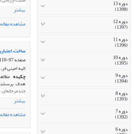
مثبت ارزیابی ن
دوره 13
تولید نیروی ا
(1398)
بیشتر
تشخیص عوامل 
دوره 12
موفقیت برنامه
مشاهده مقاله
(1397)
بوده‌ایم؛ به‌ع
دوره 11
(1396)
ساخت، اعتباری
دوره 10
صفحه
97-110
(1395)
الهه امینی فر،
دوره 9
چکیده
مطالع
(1394)
هدف پرسشنامه
دوره 8
(1393)
بیشتر
کرونباخ برای ک
دوره 7
مشاهده مقاله
(1392)
عوامل به‌دست‌آ
دوره 6