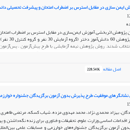
ش ایمن سازی در مقابل استرس بر اضطراب امتحان و پیشرفت تحصیلی دان
ه
ن پژوهش اثربخشی آموزش ایمن‌سازی در مقابل استرس بر اضطراب امتحان
گرفت. نمون
نتخاب شدند. روش پژوهش نیمه آزمایشی با طرح پیش‌آزمون – پس‌آزمون با 
مقابل استرس دریافت کردند؛ درحالی‌که گروه کنترل مداخله‌ای دریافت نکر
انحراف معیار و شاخص تحلیلی آزمون t و تحلیل کوواریانس تحلیل 
اصل مقاله
228.54 K
 تحصیلی دانش‌آموزان تأثیر معنی‌دار دارد. بر طبق این یافته‌ها تأثیر
ی دانش‌آموزان بحث شده است.
نشانگرهای موفقیت طرح پذیرش بدون آزمون برگزیدگان جشنواره خوارزمی د
گان، بهزاد محمدی نژاد، محمد مهدوی مزده، شهاب کسکه، مرتضی طاهری
ز اقدامات اساسی وزارت علوم، تحقیقات و فناوری برای زنده نگه‌داشتن و
ون آزمون برگزیدگان جشنواره‌های خوارزمی و مسابقات علمی بین‌الم