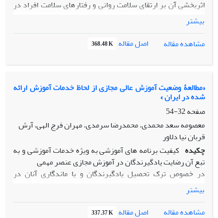
اثربخشی آن بر ارتقای سلامت روانی و رفتارهای سلامت افراد در
معرض خطر بیماری قلبی بود.
بیشتر
روش پژوهش: در این پژوهش، ۲۳ نفر از کارمندان بیمارستان
قلب شهید رجایی در شش جلسه گرو هدرمانی آموزشی
اصل مقاله
مشاهده مقاله
368.48 K
شرکت کردند. شرک تکنندگان پرسشنامه های نیمرخ سبک
زندگی ارتقاء دهنده سامت ) HPLH-II ( و مقیاس
سلامت روانی ) MHI-28 ( را در مراحل پی شآزمون و پ سآزمون
تکمیل کردند.
«مطالعۀ وضعیت آموزش عالی مجازی از لحاظ خدمات آموزش ارائه
شده در ایران »
یافته ها: نتایج نشان داد که مدل مداخله آموزشی مبتنی بر سبک
زندگی عمومی می تواند بهزیستی روانی و رفتارهای
صفحه
32-54
سلامت افراد در معرض خطر بیماری قلبی را به صورت معنادار
معصومه سعد محمدی، محمدرضا سرمدی، مهران فرج الهی، آرش
ارتقاء دهد.
قربان نیا دلاور
نتیجه گیری: این پژوهش بر ضرورت توجه بیشتر به آموزش سبک
چکیده
کیفیت برنامه های آموزشی به ویژه خدمات آموزشی و به
زندگی سالم برای پیشگیری از بیماری های قلبی
تبع آن رضایت یادگیرندگان در آموزش مجازی عنصر مهمی
تأکید م یکند.
در خصوص ترک تحصیل یادگیرندگان و یا ماندگاری آنان در
سیستم آموزشی است. از طرفی ارتقاء وضعیت کیفی
بیشتر
خدمات آموزشی نیازمند بررسی مستمر است. از این رو مطالعۀ
وضعیت آموزش عالی مجازی از لحاظ خدمات آموزش
اصل مقاله
مشاهده مقاله
337.37 K