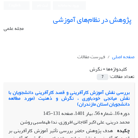
ورود به سامانه
ثبت نام
English
پژوهش در نظام‌های آموزشی
مجله علمی
صفحه اصلی
فهرست مقالات
کلیدواژه‌ها =
نگرش
تعداد مقالات:
7
بررسی نقش آموزش کارآفرینی و قصد کارآفرینی دانشجویان با
نقش میانجی خودباوری ، نگرش و ذهنیت (مورد مطالعه
دانشجویان استان مازندران)
دوره 16، شماره 56، بهار 1401، صفحه
131-145
محمد درینی، علی اکبر آقاجانی افروزی، ندا طهماسبی روشن
چکیده
هدف پژوهش حاضر یررسی تأثیر آموزش کارآفرینی بر