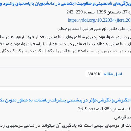
زن دهی و نمره کل سازی بالاترین کارایی را در پیش بینی معدل دانشگاه و
یژگی‌های شخصیتی و مطلوبیت اجتماعی در دانشجویان با پاسخ‏های وانمود و 
229-242
ی را در بر می گیرد و واریانس بیشتری ایجاد می کند و از روایی پیش بین ب
https://doi.org/10.22034/jiera.2
چارچوب نمره گذاری آزمون ها را به سمت نمرات تتا که روایی پیش بین و قد
 علی دلاور، نورعلی فرخی، احمد برجعلی
ی در زمینه وانمود پذیری شاخص‌های شخصیتی بعد از ظهور آزمون‌های ش
رت در دسترس، پرسشنامه‌های تحقیق را تکمیل کردند. شرکت‌کنندگان به
یت اجتماعی رابطه وجود دارد و این رابطه در بین دو گروه وانمود و صادقان
 محتمل مطلوبیت اجتماعی در مطالعات با مدل پنج عامل شخصیتی انجام ده
اصل مقاله
388.99 K
نگیزشی و نگرشی مؤثر در پیش‏بینی پیشرفت ریاضیات، به منظور تدوین یک 
9-26
د قربانی
ات از درس‏های مهمی است که یادگیری آن می‏تواند در تمامی عرصه‏های زن