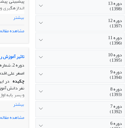
پیش‏بینی پیش
دوره 13
(1398)
خوشه‏ای چند م
بیشتر
دوره 12
(1397)
فرضیه‏های پژو
مشاهده مقاله
دوره 11
تبیین می‏کنند
(1396)
دوره 10
نشان داد که ع
تاثیر آموزش ر
(1395)
پیشرفت ریاضی
دوره 2، شماره 5، پاییز 1387، صفحه
دوره 9
اصغر علی اقدم،
(1394)
چکیده
نفر دانش آموز
دوره 8
(1393)
و پسر پایه اول
گیری خوشه ای 
بیشتر
دوره 7
کلاس پایه اول
(1392)
کلاس به عنوان
مشاهده مقاله
دوره 6