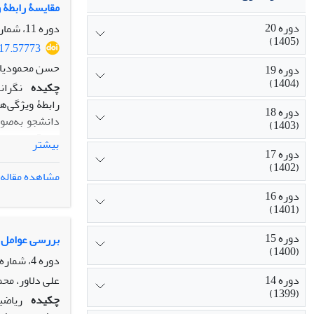
سه مدل دیگر و
مقایسۀ رابطۀ و
دوره 20
دوره 11، شماره 37، تابستان 1396، صفحه
از سطوح توانای
(1405)
017.57773
کافی می توان 
حسن محمودیان،
دوره 19
(1404)
چکیده
نگران
دوره 18
دانشجو به‌صو
(1403)
بیشتر
دوره 17
شخصیتی و مطلوب
(1402)
روش‌شناسی اثر
مشاهده مقاله
دوره 16
(1401)
دوره 15
بررسی عوامل ا
(1400)
دوره 4، شماره 9، تابستان 1389، صفحه
دوره 14
علی دلاور، محم
(1399)
چکیده
ریاضی