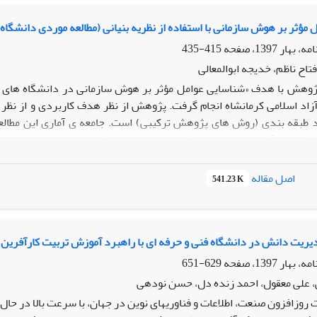
رهنگ‌سازمانی و زیرساخت (منابع انسانی و تجهیزاتی) که زیر مؤلفه‌های گ
ی‌تواند در استقرار مدیریت دانش در دانشگاه‌ها راهگشا باشد. همچنین ب
مؤثر بر هوش سازمانی با استفاده از نظریه بنیانی (مطالعه موردی دانشگاه 
ز این برنامه‌ها استفاده کنند.
415-435
تاح ناظم، خدیجه ابوالمعالی
ژوهش با هدف «شناسایی عوامل مؤثر بر هوش سازمانی در دانشگاه های آزاد
زاد اسلامی کرمانشاه انجام گرفت. پژوهش از نظر هدف کاربردی و از نظر 
د طبقه بندی (روش های پژوهش ترکیبی) است. جامعه ی آماری این مطال
شگاه های آزاد اسلامی و در بخش اسنادی، مقالات، کتب و مطالعات موجود د
تخاب هدفمند صورت گرفت که در این بخش منابع اطلاعاتی محدود به یازده 
خصصین» جمع آوری گردید. در بخش مطالعه ی متون از تحلیل متن کیفی ب
اصل مقاله
541.23 K
 روش تحلیل نظریه زمینه ای استفاده گردید. تحلیل داده های کیفی پژوه
ی کیفی با استفاده از نظریه ی بنیانی، پس از استخراج کدهای اصلی و تشکی
لامی در 9 محور طبقه بندی نمود. این عوامل شامل: «مدیریت و پردازش و تسهیم اط
یستم های مؤثر تشویق و تنبیه»، «ویژگی های فردی کارکنان و اساتید سازما
ریت دانش در دانشگاه فنی و حرفه ای با راهبرد آموزش تربیت کارآفرین
به کاربرد تکنولوژی های نوین»، و «حمایت سازمانی» می باشد. بر اساس نت
629-651
ظور حمایت و پشتیبانی از به کارگیری نیروهای متخصص و نیز مدیریت دانش
، علی معقول، احمد زنده دل، حسن نودهی
ری از مدیریت دانش را در راستای تجمیع توان فکری نیروهای سازمانی فراه
 روزافزون صنعت، اطلاعات و فناوری­های نوین در جهان، با سرعت بالا در ح