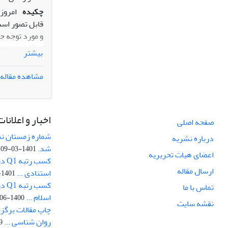
چکیده
امروزه
قابل تصور است
و مورد توجه ج
م یآید و در ک
بیشتر
انتظار بوده 
م یگردد. حال 
مشاهده مقاله
روسای دانشگاه 
تجارب، ضمن ان
کمترین زمان مم
اخبار و اعلانات
این امر لازم 
صفحه اصلی
حوزه های متصو
درباره نشریه
مستندسازی تجا
شد.
1401-03-09
اعضای هیات تحریریه
که بتواند انت
کسب
و در دنیای مع
ارسال مقاله
استنادی ...
1401-03-09
یکی از محورها
کسب
تماس با ما
اسلام ...
1400-06-23
نقشه سایت
چاپ مقالات برگز
روان شناسی ...
07