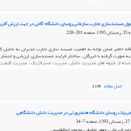
 سازمانی (متغیرهای میانجی) رابطه دوسویه برقرار نیست.
ول مستندسازی تجارب سازمانی روسای دانشگاه: گامی در جهت ارزش آفرین
201-228
اله حاضر ضمن توجه به اهمیت مستند سازی تجارب مدیران به تحلیل کی
 صورت گرفته با خبرگان ، ساختار فرایند مستندسازی، ارزیابی و انتشار
ده از شیوه های مدیریت دانش، مدیریت استراتژیک ، مدیریت کیفیت، مد
یسی، خاطره نویسی، سخنرانی، تهیه فیلم و... الهام گرفته است و براس
3- پایش ،کنترل،تسهیم. هریک از این مراحل نیز به فعالیت ها و سپس گام ها
اصل مقاله
2.1 M
اند.
ربیات روسای دانشگاه ها،ضرورتی در مدیریت دانش دانشگاهی
7-34
حمد قهرمانی، جعفر توفیقی، محمود ابوالقاسمی