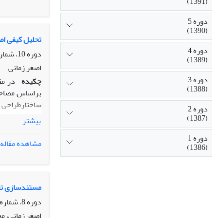
(1391)
ظرفیت یادگیری
دوره 5
(1390)
تحلیل کیفی اص
دوره 4
دوره 10، شماره 35، زمستان 1395، صفحه
(1389)
اصغر زمانی
دوره 3
چکیده
در مق
(1388)
براساس مصاحبه
ساختارطراحی ش
دوره 2
همچون مورد نو
(1387)
بیشتر
دوره 1
سازی، 
مشاهده مقاله
(1386)
مورد نظر می­رس
مستندسازی تج
دوره 8، شماره 27، زمستان 1393، صفحه
اصغر زمانی، م