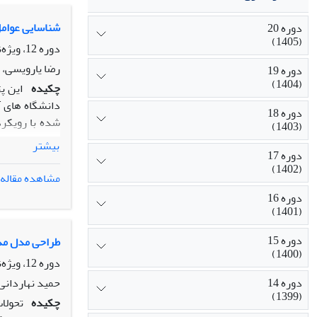
شد: مدیریت، ف
مدلی است که م
شناسایی عوامل 
دوره 20
(1405)
خود می‌توانند ا
دوره 12، ویژه‌نامه، بهار 1397، صفحه
رضا یارویسی، ف
دوره 19
(1404)
چکیده
این پ
دانشگاه های آ
دوره 18
شده با رویکر
(1403)
تربیتی در دان
بیشتر
دوره 17
نمونه گیری ان
(1402)
«مصاحبه با مت
مشاهده مقاله
بخش مصاحبه از
دوره 16
تحلیل داده ها
(1401)
اس
دوره 15
«به کارگیری س
طراحی مدل مدی
(1400)
صحیح»، «توجه 
دوره 12، ویژه‌نامه، بهار 1397، صفحه
سازمانی به من
دوره 14
حمید نهاردانی
شرایط بهره گی
(1399)
چکیده
تحولات