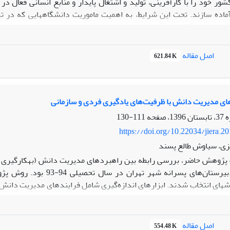
ور خود را با کارآفرینی، تولید و اشتغال پایدار و منابع انسانی فعال در ص
اده سازند. تحت این شرایط، به اهمیت ماموریت دانشگاه­هایی که در ترب
ژه سازمان­های آموزشی، یک راهکار اثربخش برای حل این معضل می­باشد. ا
مدیریت دانش در
ردآوری شد. اعتبار و روایی داده­های پژوهش، از نظرات خبرگان پژوهش­های م
اصل مقاله
621.84 K
ا: استراتژی مدیریت دانش در دانشگاه ؛ مدیران عالی دانشگاه را
ای مدیریت دانش با ظرفیت‌های یادگیری فردی و سازمانی
ون می سازند.
111-130
https://doi.org/10.22034/jiera.2
زی، سیاوش طالع پسند
ژوهش حاضر، بررسی رابطه بین راهبردهای مدیریت دانش (به­کارگیری دانش، 
نش با ظرفیت یادگیری فردی و ظرفیت یادگیری سازمانی رابطه مثبت و معنی­
 بر ظرفیت یادگیری فردی و مؤلفه‌ بازیابی دانش، بر ظرفیت یادگیری ساز
اصل مقاله
554.48 K