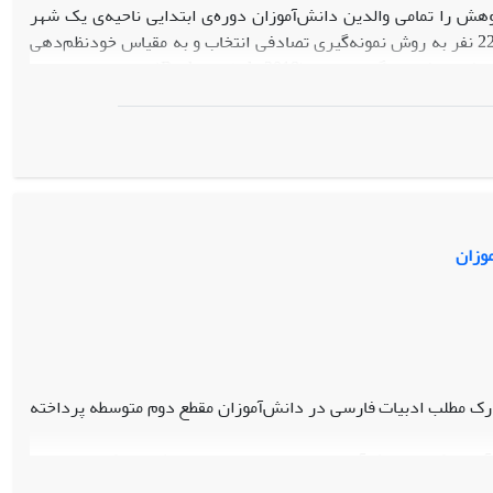
ش را تمامی والدین دانش‌آموزان دوره‌ی ابتدایی ناحیه‌ی یک شهر
اردبیل در سال‌تحصیلی 1405-1404 تشکیل دادند که از میان آن‌ها نمونه‌ای به حجم 220 نفر به روش نمونه‌گیری تصادفی انتخاب و به مقیاس خودنظم‌دهی
والدین (Sanders et al., 2017)، مقیاس خودکارآمدی والدگری (Dumka et al., 1996) و پرسشنامه فرسودگی والدینی (Roskam et al., 2018) پاسخ دادند. برای
تجزیه و تحلیل داده‌ها از ضریب همسانی درونی، روایی همزمان، تحلیل عاملی تأییدی استفاده شد. داده‌ها به کمک نرم‌افزارهای SPSS26 و Amos24 مورد تحلیل
یافته‏ها: نتایج حاصل از ضریب همسانی درونی نشان داد که این مقیاس از پایایی مناسبی (91/0=α) برخوردار است. نتایج ضریب همبستگی نشان داد که ارتباط
مثبت معنادار بین دو متغیر خودنظم‌دهی والدین با خودکارآمدی والدگری (01/0>P ،54/0=r) نشان‌دهنده‌ی روایی همگرای مناسب و ضریب همبستگی منفی
 بین دو متغیر خودنظم‌دهی والدین با فرسودگی والدینی (01/0>P ،42/0-=r) نشان‌دهنده‌ی روایی واگرای مناسب می‌باشد. شاخص‌های برازش مدل
نش‌آموزان روایی و پایایی مطلوبی در والدین ایرانی دارد و مقیاس
وزان
رک مطلب ادبیات فارسی در دانش‌آموزان مقطع دوم متوسطه پرداخته
آماری شامل دانش‌آموزان دختر دوره دوم متوسطه در رشته ادبیات و
علوم انسانی منطقه ۵ شهر تهران در سال تحصیلی ۱۴۰۴-۱۴۰۳ بود. از روش نمونه‌گیری در دسترس برای انتخاب ۳۰ نفر استفاده شد که به دو گروه ۱۵ نفری