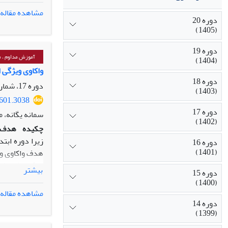
مشاهده مقاله
دوره 20
در حالی که گر
(1405)
استفاده از آزمون ت
یافته‏‌ها:
نتایج 
دوره 19
آن‌ها کمک کرد
آموزش مداوم ، م
(1404)
بالاتر از گروه گواه بو
واکاوی ویژگی ا
دوره 18
نتیجه‌‏گیری:
این
دوره 17، شماره 62، پاییز 1402، صفحه
(1403)
بر این اساس، ب
3601.3038
تعاملی در کلاس
دوره 17
سمانه یگانه، م
(1402)
چکیده
هدف:
زیرا دوره ابتد
دوره 16
(1401)
هدف واکاوی وی
روش:
پژوهش ح
بیشتر
دوره 15
(1400)
معلم اشباع اطل
مشاهده مقاله
یافته
‏
ها:
یافته
دوره 14
(1399)
‏پذیری، حقوق 
افزایش ویژگی‏