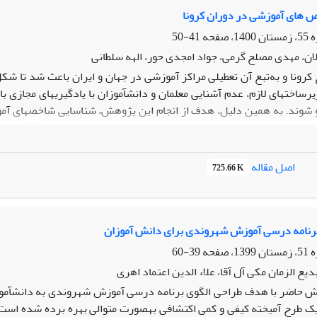
فته ‏های پژوهش حاضر توجه به ابعاد مسئولیت ‏پذیری، حقوق و وظایف، مه
‏های آموزشی در دوران کرونا
ییرات ایجادشده در ابعاد مختلف ویژگی اجتماعی دانش-آموزان باید سبب 
41-50
 درنتیجه اصلاح برنامه درسی اجراشده معلمان دوره ابتدایی شود.
لان، مهدی مصلح گرمی، جواد امجدی حور، الهه سلطانی
کرونا و به‌تبع آن تعطیلی مراکز آموزشی در جهان و ایران باعث شد تا شک
ساخت‏های لازم، عدم آشنایی معلمان و دانش‏آموزان با یادگیری‏های مجازی ب
 شوند. به همین دلیل، هدف از انجام این پژوهش، شناسایی شاخص‏های آمو
کیفی به سبک
بحران و شیوع کرونا به تعداد 5 مورد شامل؛ «عوامل مربوط به مدرسه، خ
اصل مقاله
725.66 K
رتباطی در تمامی نقاط کشور اعم از روستاها و شهرها، فرهنگ‏سازی یادگی
م یادگیری‏های الکترونیکی می‏تواند به آموزش در دوران بحران کمک نماید.
رنامه درسی آموزش شهروندی برای دانش ‏آموزان
39-60
یع الزمان مکی آل آقا، علاء الدین اعتماد اهری
ک طرح آمیخته کیفی و کمی اکتشافی به‏صورت متوالی بهره برده شده است