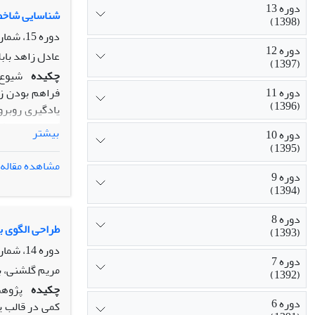
دوره 13
نتیجه
‏
گیری:
یا
شناسایی شاخص 
(1398)
تأیید کرد. تغ
دوره 15، شماره 55، زمستان 1400، صفحه
دانش‌آموزان و
دوره 12
عادل زاهد باب
(1397)
چکیده
شیوع 
دوره 11
فراهم بودن زیر
(1396)
یادگیری روبرو
بیشتر
دوره 10
(1395)
مشاهده مقاله
دوره 9
زیرساخت‏های ا
(1394)
معلمان در انجا
دوره 8
طراحی الگوی ب
(1393)
دوره 14، شماره 51، زمستان 1399، صفحه
دوره 7
مریم گلشنی، بد
(1392)
چکیده
دوره 6
کمی در قالب ی