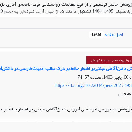
ش حاضر توصیفی و از نوع مطالعات روانسنجی بود. جامعه‌ی آماری پژوه
اصل مقاله
1.03 M
معنادار
دی نیز مدل نهایی این مقیاس را تأیید کردند (001/0>P).
 ارزشی و اجتماعی مرتبط با آموزش
تایج این پژوهش نشان داد که نسخه‌ی فارسی مقیاس خودنظم‌دهی والدین دا
 ذهن‌آگاهی مبتنی‌بر اشعار حافظ بر درک مطلب ادبیات فارسی در دانش‌آم
وقعیت‌های بالینی و پژوهشی می‌باشد.
57-74
https://doi.org/10.22034/jiera.2025.49
هنجنی
پژوهش به بررسی اثربخشی آموزش ذهن‌آگاهی مبتنی بر اشعار حافظ بر د
ش نیمه‌آزمایشی از نوع پیش‌آزمون-پس‌آزمون با گروه گواه بود. جامعه 