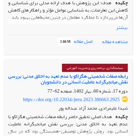
چکیده
هدف: این پژوهش با هدف ارائه مدلی برای شناسایی و
کاهش این تعارضات، به شناسایی عوامل مؤثر و راهکارهای کاهش
آن‌ها می‌پردازد تا عملکرد معلمان در چنین محیط‌هایی بهبود یابد.
بیشتر
روش: این پژوهش از نظر روش آمیخته، بخش کیفی سنتزپژوهی و
تحلیل تِم مصاحبه با خبرگان و بخش کمی آزمون معادلات ساختاری
اصل مقاله
مشاهده مقاله
1.66 M
برای تناسب سنجی مدل بود.
یافته‏ ها: یافته‌ها نشان داد که تعداد 24 مفهوم اولیه در قالب 5
مفهوم یا مضمون اصلی از 17 مقاله از پیشینه تجربی شناسایی با
سیاستگذاری، برنامه ریزی و مدیریت آموزشی
توجه به نتایج مصاحبه 21 مولفه در قالب 3 عامل استخراج شد
رابطه صفات شخصیتی هگزاکو با عدم تعهد به اخلاق مدنی: بررسی
نقش میانجیگرانه عاملیت انسانی در دانشجویان
سپس در نهایت عوامل استخراج شده از منابع کتابخانه‌ای جدول و
نظرات اساتید و خبرگان به ترتیب مرتب و موارد تکراری و مشابه
دوره 17، شماره 60، بهار 1402، صفحه
62-77
حذف شد که نهایتا تعداد 38 مفهوم اولیه (شاخص)، 6 تِم و مضمون
https://doi.org/10.22034/jiera.2023.386663.2925
اصلی (آمادگی فرهنگی معلمان، حمایت سازمانی، توسعه
شیدا علیمرادی، محمد آزاد عبداله پور
برنامه‌های درسی چندفرهنگی، مدیریت تنوع فرهنگی در محیط
چکیده
هدف اصلی تحقیق حاضر رابطه صفات شخصیتی هگزاکو با
آموزشی، توسعه مهارت‌های حل تعارض و آموزش و توانمندسازی)
عدم تعهد به اخلاق مدنی: بررسی نقش میانجیگرانه عاملیت
در قالب عوامل موثر در کاهش تعارضات نقش معلمان در محیط
انسانی بود. روش پژوهش توصیفی-همبستگی بود که در سال
های یادگیری چندفرهنگی شناسایی و تعیین شدند.