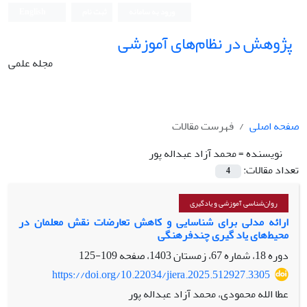
ورود به سامانه
ثبت نام
English
پژوهش در نظام‌های آموزشی
مجله علمی
صفحه اصلی
فهرست مقالات
نویسنده =
محمد آزاد عبداله پور
تعداد مقالات:
4
روان‌شناسی آموزشی و یادگیری
ارائه مدلی برای شناسایی و کاهش تعارضات نقش معلمان در
محیط‌های یاد گیری چندفرهنگی
دوره 18، شماره 67، زمستان 1403، صفحه
109-125
https://doi.org/10.22034/jiera.2025.512927.3305
عطا الله محمودی، محمد آزاد عبداله پور