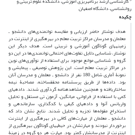
کارشناسی ارشد برنامه‏ریزی آموزشی، دانشکده علوم تربیتی و
روانشناسی، دانشگاه اصفهان
چکیده
هدف نوشتار حاضر ارزیابی و مقایسه توانمندی‌های دانشجو ـ
معلمان و مدرسان مراکز تربیت معلم در بهره‏گیری از اینترنت در
زمینه‏های گوناگون آموزشی و تربیتی است. هدف دیگر این
نوشتار، شناسایی دلایل تفاوت‌های احتمالی توانمندی‌ها در این دو
گروه و شناسایی موانع موجود برای استفاده از نوآوری‌های نوین
در مراکز تربیت معلم است. این پژوهش توصیفی ـ پیمایشی و
نمونۀ آماری شامل 180 نفر از دانشجو ـ معلمان و مدرسان آنان
بود. داده‌ها از طریق پرسشنامه محقق‏ساخته، مصاحبۀ نیمه
ساختاریافته و همچنین مشاهده‏نامه گردآوری شدند. داده‏های
کمی با استفاده از فراوانی، میانگین، آزمون تی مستقل و تحلیل
واریانس آنوا و داده‏های کیفی با کدگذاری، سازماندهی و
استخراج مقوله‌ها تجزیه و تحلیل شدند. نتایج نشان داد که
دانشجو ـ معلمان از مهارت‌های کافی در بهره‏گیری از اینترنت
برخوردار نبودند و مهارت‏شان در حیطه‏های گوناگون بهره‏گیری از
اینترنت از مدرسان‏شان کمتر بود. مهارت هر دو گروه در زمینۀ