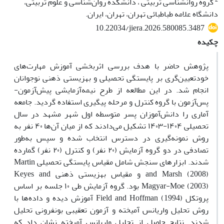
گروه روانشناسی تربیتی ، دانشکده روان‌شناسی و علوم تربیتی،
دانشگاه علامه طباطبائی تهران، تهران، ایران.
10.22034/jiera.2026.580085.3487
چکیده
پژوهش حاضر با هدف بررسی اثربخشی آموزش مهارت‌های
خودتعیین‌گری بر پایستگی تحصیلی و بهزیستی ذهنی نوجوانان
انجام شد. در این مطالعه از طرح نیمه‌آزمایشی پیش‌آزمون-
پس‌آزمون با گروه کنترل و مرحله پیگیری استفاده گردید. جامعه
آماری را دانش‌آموزان پسر متوسطه اول شهر مشهد در سال
تحصیلی ۱۴۰۴-۱۴۰۳ تشکیل می‌دادند که از میان آن‌ها ۴۰ نفر به
روش نمونه‌گیری در دسترس انتخاب شده و سپس به‌طور
تصادفی در دو گروه آزمایش (۲۰ نفر) و کنترل (۲۰ نفر) گمارده
شدند. ابزارهای سنجش شامل مقیاس پایستگی تحصیلی Martin
and Marsh (2008) و مقیاس بهزیستی ذهنی Keyes and
Magyar-Moe (2003) بود. گروه آزمایش طی ۱۰ جلسه بر اساس
پروتکل Field and Hoffman (1994) آموزش دیده و داده‌ها با
روش تحلیل واریانس آمیخته و آزمون تعقیبی بونفرونی تحلیل
شدند. نتایج حاصل از تحلیل واریانس آمیخته نشان داد که