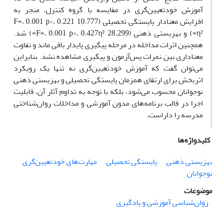
آموزش خودتعیین‌گری در مقایسه با گروه کنترل، منجر به
افزایش معنادار پایستگی تحصیلی (10.777 F=، 0.001 p<، 0.221
η²=) و بهزیستی ذهنی (28.299 F=، 0.001 p<، 0.427η²=) شد.
همچنین اثرات مداخله در مرحله پیگیری پایدار باقی ماند و تفاوت
معناداری بین نمرات پس‌آزمون و پیگیری مشاهده نشد. بنابراین
می‌توان گفت که آموزش خودتعیین‌گری نه تنها یک رویکرد
اثربخش برای ارتقای همزمان پایستگی تحصیلی و بهزیستی ذهنی
نوجوانان محسوب می‌شود، بلکه با توجه به تداوم آثار آن، قابلیت
اجرا در قالب برنامه‌های مدون آموزشی و مداخلات روان‌شناختی
مدرسه را داراست.
کلیدواژه‌ها
بهزیستی ذهنی
پایستگی تحصیلی
مهارت‌های خودتعیین‌گری
نوجوانان
موضوعات
روان‌شناسی آموزشی و یادگیری