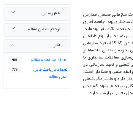
هم رسانی
وت سازمانی معلمان مدارس
اختاری بود. جامعه‌ آماری
پژوهش تمامی معلمان مدارس متوسطه اول شهر نورآباد در سال تحصیلی 1401-1400 به تعداد 320 نفر بوده‌اند.
ارجاع به این مقاله
اده شد و 175 نفر به شیوة نمونه‌گیری تصادفی از نوع طبقه‌ای
انتخاب گردید. جهت جمع‌آوری اطلاعات از سه پرسش‌نامة استاندارد فلات‌زدگی شغلی میلیمن (1992)، تعهد سازمانی
آمار
) استفاده شد. همچنین برای تجزیه و تحلیل داده‌ها از
سازی معادلات ساختاری با
تعداد مشاهده مقاله
901
 شغلی و تعهد سازمانی در
تعداد دریافت فایل
779
 رابطه منفی و معنا‌دار است.
اصل مقاله
9 درصد رابطه‌ای منفی و معنادار دارد و فلات‌زدگی شغلی
ارند. به طور کلی نتیجه می‌شود که مدل
مدل تجربی برازش ندارد.