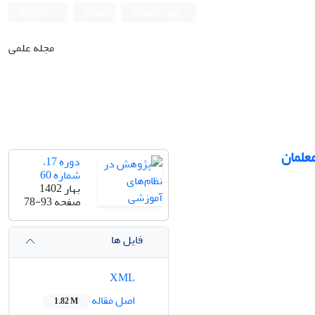
ورود به سامانه
ثبت نام
English
مجله علمی
علمان
دوره 17،
شماره 60
بهار 1402
صفحه
78-93
فایل ها
XML
اصل مقاله
1.82 M