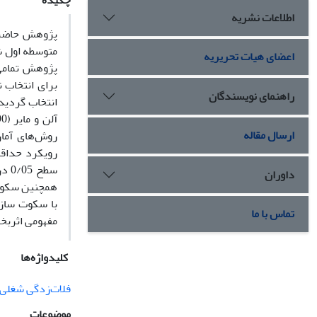
چکیده
اطلاعات نشریه
پژوهش حاضر ب
متوسطه اول ش
اعضای هیات تحریریه
راهنمای نویسندگان
ارسال مقاله
روش‌های آمار
رویکرد حداقل
سطح
داوران
تماس با ما
مفهومی اثربخ
کلیدواژه‌ها
فلات‌زدگی شغلی
موضوعات