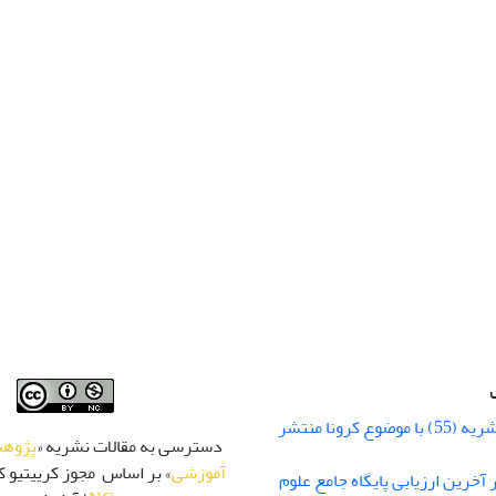
شماره زمستان نشریه (55) با موضوع کرونا منتشر
دسترسی به مقالات نشریه «
پژوهش
آموزشی
» بر اساس مجوز کرییتیو کا
 رتبه Q1 در آخرین ارزیابی پایگاه جامع علوم