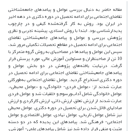
مقاله حاضر به دنبال بررسی عوامل و پیامدهای جامعه‌شناختی
تقاضای اجتماعی برای ادامه تحصیل در دوره دکتری در دهه اخیر
در ایران بود. روش به کار‌ گرفته‌شده کیفی و در چارچوب
پدیدارشناسی بود. ابتدا با روش اسنادی، پیشینه تجربی و نظری
پژوهش بررسی و عوامل و پیامدهای جامعه­شناختی تقاضای
اجتماعی برای ادامه تحصیل در مقاطع تحصیلات تکمیلی مرور شد،
سپس این عوامل و پیامدها در مصاحبه­ای به روش گروه متمرکز با
10 تن از صاحب­نظران و مسئولین آموزش عالی، مورد پرسش قرار
گرفت. درنهایت یافته‌های پژوهش در دو بخش عوامل و
پیامدهای جامعه­شناختی تقاضای اجتماعی برای ادامه تحصیل در
دوره دکتری استخراج گردید. عوامل تقاضای اجتماعی به‌طورکلی
عبارت شدند از: «عوامل فردی- خانوادگی» و «عوامل محیطی».
عوامل خانوادگی شامل آداب‌ورسوم و خلقیات شد و عوامل فردی
عبارت شدند از ارزشِ تعلق، ارزشِ ذاتی، ارزشِ کارکردی و ارزشِ
مبادله­ای قائل شدن برای تحصیل در دوره دکتری. عوامل محیطی
نیز شامل عوامل تاریخی، عوامل نهادی، عوامل اقتصادی و عوامل
اجتماعی- فرهنگی شد. پیامدهایِ این پدیده که در دو دسته
مثبت و منفی قرار داده شد نیز شامل پیامدهای علمی- آموزشی،