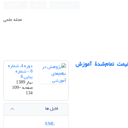
ورود به سامانه
ثبت نام
English
مجله علمی
قیمت تمام‌شدۀ آموزش
دوره 4، شماره
8 - شماره
پیاپی 8
بهار 1389
صفحه
109-
134
فایل ها
XML