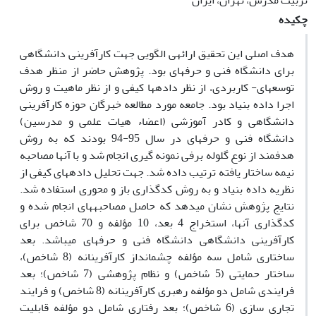
تربیت مدرس، تهران، ایران
چکیده
هدف اصلی این تحقیق ارائه­ی الگویی جهت کارآفرینی دانشگاهی
برای دانشگاه فنی و حرفه­ای بود. پژوهش حاضر از منظر هدف
توسعه­ای- کاربردی، از نظر داده­ها کیفی و از نظر ماهیت و روش
اجرا داده بنیاد بود. جامعه مورد مطالعه خبرگان حوزه کارآفرینی
دانشگاهی و کادر آموزشی (اعضاء هیات علمی و مدرسین)
دانشگاه فنی و حرفه­ای در سال 95-94 بودند که به روش
هدفمند از نوع گلوله برفی نمونه گیری انجام شد و با آنها مصاحبه
نیمه ساختار یافته ترتیب داده شد. جهت تحلیل داده­های کیفی از
نظریه داده بنیاد و به روش کدگذاری باز و محوری استفاده شد.
نتایج پژوهش نشان می­دهد که حاصل مصاحبه­های انجام شده و
کدگذاری آنها، استخراج 4 بعد، 10 مؤلفه و 70 شاخص برای
کارآفرینی دانشگاهی دانشگاه فنی و حرفه­ای می­باشد. بعد
ساختاری شامل سه مؤلفه چشم­انداز کارآفرینانه (8 شاخص)،
ساختار حمایتی (5 شاخص) و نظام پژوهشی (7 شاخص)؛ بعد
فرایندی شامل دو مؤلفه رهبری کارآفرینانه (8 شاخص) و فرایند
تجاری سازی (6 شاخص)؛ بعد رفتاری شامل دو مؤلفه قابلیت