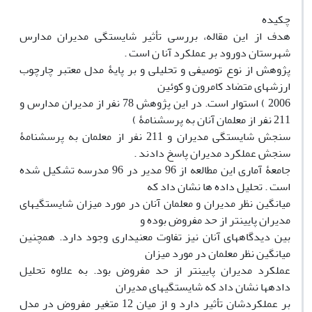
چکیده
هدف از این مقاله، بررسی تأثیر شایستگی مدیران مدارس
شهرستان دورود بر عملکرد آنا ن است .
پژوهش از نوع توصیفی و تحلیلی و بر پایۀ مدل معتبر چارچوب
ارزشهای متضاد کامرون و کوئین
2006 ) استوار است. در این پژوهش 78 نفر از مدیران مدارس و
211 نفر از معلمان آنان به پرسشنامۀ )
سنجش شایستگی مدیران و 211 نفر از معلمان به پرسشنامۀ
سنجش عملکرد مدیران پاسخ دادند .
جامعۀ آماری این مطالعه از 96 مدیر در 96 مدرسه تشکیل شده
است . تحلیل داده ها نشان داد که
میانگین نظر مدیران و معلمان آنان در مورد میزان شایستگیهای
مدیران پایینتر از حد مفروض بوده و
بین دیدگاههای آنان نیز تفاوت معنیداری وجود دارد. همچنین
میانگین نظر معلمان در مورد میزان
عملکرد مدیران پایینتر از حد مفروض بود. به علاوه تحلیل
دادهها نشان داد که شایستگیهای مدیران
بر عملکردشان تأثیر دارد و از میان 12 متغیر مفروض در مدل