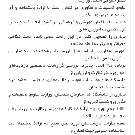
منظر حقو قی است . وزارت
علوم، تحقیقات و فنّاوری در تلاش است با ارائۀ بخشنامه و آی
یننامه ها ی مربوط الگو یی
مناسب با ساختار آموزشی و فرهنگی در کشور ایجاد کند و بدین
گونه کیفی ت آموزش ها ی
مجازی را تضمین کند. در این راستا سعی شده است نگاهی
دقیقتر و فنیتر به ابعاد مختلف
آموزش مجازی بر اساس مدل ارزش یابی هدف مدار به عبار تی
"الگو ی تحقق اهداف و
برنامه ها" انجام پذیرد. بررسی گزارشات تخصصی بازدیدهای
ادواری دفتر نظارت و ارزیابی از
دانشگاه ها و مؤسسات آموزش عالی مجازی و جلسات حضوری و
نشست با متخصصان
مجازی از دانشگاه ها، سازمان سنجش، وزارت علوم، تحقیقات و
فنّاوری و کسب تجربه از
1385 جمع آوری و - ارائۀ 12 کارگاه آموزشی نظارت و ارزیابی طی
پنج سال متوالی از 1390
نقطه نظرات کارشناسان مورد نظر، منتج به ارائۀ پیشنهاد یک
اساسنامه حقوقی جهت اصلاح و