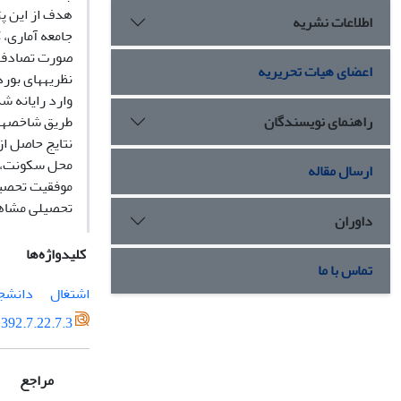
هدف از این پ
اطلاعات نشریه
جامعه آماری، کل
صورت تصادفی ب
اعضای هیات تحریریه
نظریههای بورد
وارد رایانه شده و سپس از spss اطلاعات پرسشنام
راهنمای نویسندگان
طریق شاخصهای 
نتایج حاصل ا
محل سکونت، زم
ارسال مقاله
موفقیت تحصیل
تحصیلی مشاه
داوران
کلیدواژه‌ها
تماس با ما
اشتغال
دانشج
392.7.22.7.3
مراجع