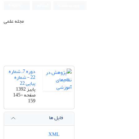
ورود به سامانه
ثبت نام
English
مجله علمی
دوره 7، شماره
22 - شماره
پیاپی 22
پاییز 1392
صفحه
145-
159
فایل ها
XML