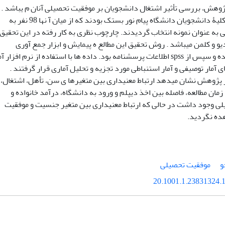
ژوهش، بررسی تأثیر اشتغال دانشجویان بر موفقیت تحصیلی آنان م یباشد .
یۀ دانشجویان دانشگاه پیام نور بستک بودند که از میان آ نها 98 نفر به
ه عنوان نمونه انتخاب گردیدند. چارچوب نظری به کار رفته در این تحقیق،
یو و کلمن میباشد . روش تحقیق این مطالع ه پیمایش و ابزار جمع آوری
ه بود. داده ها با استفاده از نرم افزار آماری
آمار توصیفی و آمار استنباطی مورد تجزیه و تحلیل آماری قرار گرفتند .
ز پژوهش نشان میدهد ارتباط معنیداری بین متغیرها ی سن، تأهل، اشتغال،
ان مطالعه، فاصله بین اخذ دیپلم و ورود به دانشگاه، درآمد خانواده و
ی وجود داشت در حالی که ارتباط معنیداری بین متغیر جنسیت و موفقیت
ده نگردید.
و
موفقیت تحصیلی
20.1001.1.23831324.1