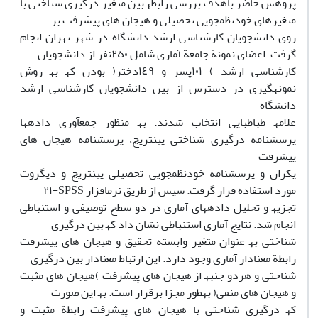
پژوھش حاضر باھدف بررسی رابطھ بین متغیر درگیری شناختی با
متغیرھای خودنظمجویی تحصیلی و ھیجان ھای پیشرفت بر
روی دانشجویان کارشناسی ارشد دانشگاه در شھر تھران انجام
گرفت. اعضای نمونة جامعة آماری شامل ٢٥٠نفر از دانشجویان
کارشناسی ارشد ) ١٠١پسر و ١٤٩دختر( بودن کھ بھ روش
نمونھگیری در دسترس از بین دانشجویان کارشناسی ارشد
دانشگاه
علامھ طباطبایی انتخاب شدند. بھ منظور جمعآوری دادهھا
پرسشنامة درگیری شناختی پینتریچ، پرسشنامة ھیجان ھای
پیشرفت
پکران و پرسشنامة خودنظمجویی تحصیلی پینتریچ و دیگروت
مورد استفاده قرار گرفت. سپس از طریق نرمافزار
SPSS-
٢١
تجزیھ و تحلیل دادهھای آماری در دو سطح توصیفی و استنباطی
انجام شد. نتایج آماری استنباطی نشان داد کھ بین درگیری
شناختی بھ عنوان متغیر وابستة تحقیق و ھیجان ھای پیشرفت
رابطة معنادار آماری وجود دارد. این ارتباط معنادار بین درگیری
شناختی و ھردو جنبھ از ھیجان ھای پیشرفت )ھیجان ھای مثبت
و ھیجان ھای منفی( بھطور مجزا برقرار است. بھ این صورت
کھ درگیری شناختی با ھیجان ھای پیشرفت رابطة مثبت و