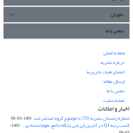
داوران
تماس با ما
صفحه اصلی
درباره نشریه
اعضای هیات تحریریه
ارسال مقاله
تماس با ما
نقشه سایت
اخبار و اعلانات
شماره زمستان نشریه (55) با موضوع کرونا منتشر شد.
1401-03-09
کسب رتبه Q1 در آخرین ارزیابی پایگاه جامع علوم استنادی ...
1401-
03-09