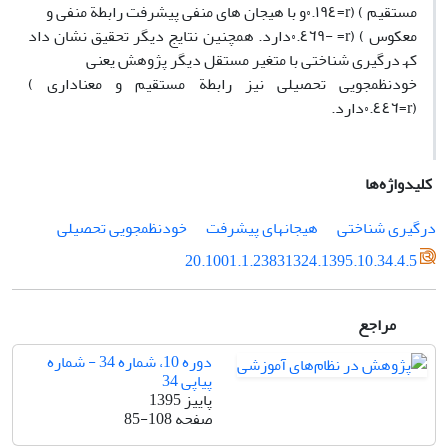
مستقیم
) (r=
٠.١٩٤و با ھیجان ھای منفی پیشرفت رابطة منفی و
معکوس
) (r= -
٠.٤٦٩دارد. ھمچنین نتایج دیگر تحقیق نشان داد
کھ درگیری شناختی با متغیر مستقل دیگر پژوھش یعنی
خودنظمجویی تحصیلی نیز رابطة مستقیم و معناداری
)
(r=
٠.٤٤٦دارد.
کلیدواژه‌ها
درگیری شناختی
ھیجانھای پیشرفت
خودنظمجویی تحصیلی
20.1001.1.23831324.1395.10.34.4.5
مراجع
دوره 10، شماره 34 - شماره
پیاپی 34
پاییز 1395
صفحه
85-108