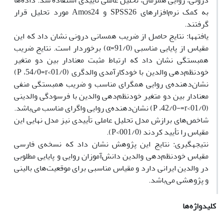
درونی، روایی همزمان، تحلیل عاملی تأییدی استفاده شد. داده‌ها
به کمک نرم‌افزارهای SPSS26 و Amos24 مورد تحلیل قرار
گرفتند.
یافته‏ها: نتایج حاصل از ضریب همسانی درونی نشان داد که این
مقیاس از پایایی مناسبی (91/0=α) برخوردار است. نتایج ضریب
همبستگی نشان داد که ارتباط مثبت معنادار بین دو متغیر
خودنظم‌دهی والدین با خودکارآمدی والدگری (01/0>P ،54/0=r)
نشان‌دهنده‌ی روایی همگرای مناسب و ضریب همبستگی منفی
معنادار بین دو متغیر خودنظم‌دهی والدین با فرسودگی والدینی
(01/0>P ،42/0-=r) نشان‌دهنده‌ی روایی واگرای مناسب می‌باشد.
شاخص‌های برازش مدل تحلیل عاملی تأییدی نیز مدل نهایی این
مقیاس را تأیید کردند (001/0>P).
نتیجه‏گیری: نتایج این پژوهش نشان داد که نسخه‌ی فارسی
مقیاس خودنظم‌دهی والدین دانش‌آموزان روایی و پایایی مطلوبی
در والدین ایرانی دارد و مقیاس مناسبی برای موقعیت‌های بالینی
و پژوهشی می‌باشد.
کلیدواژه‌ها