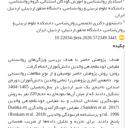
استادیار روانشناسی و آموزش کودکان استثنائی، گروه روانشناسی،
دانشکده علوم تربیتی و روانشناسی، دانشگاه محقق اردبیلی، اردبیل
ایران
3
دانشجوی دکتری تخصصی روان‌شناسی، دانشکده علوم تربیتی و
روان‌شناسی، دانشگاه محقق اردبیلی، اردبیل، ایران
10.22034/jiera.2026.572349.3441
چکیده
هدف: پژوهش حاضر با هدف بررسی ویژگی‌های روانسنجی
مقیاس خودنظم‌دهی والدین دانش‌آموزان انجام گرفت.
روش: روش پژوهش حاضر توصیفی و از نوع مطالعات روانسنجی
بود. جامعه‌ی آماری پژوهش را تمامی والدین دانش‌آموزان دوره‌ی
ابتدایی ناحیه‌ی یک شهر اردبیل در سال‌تحصیلی 1405-1404
تشکیل دادند که از میان آن‌ها نمونه‌ای به حجم 220 نفر به روش
نمونه‌گیری تصادفی انتخاب و به مقیاس خودنظم‌دهی والدین
(Sanders et al., 2017)، مقیاس خودکارآمدی والدگری (Dumka et
al., 1996) و پرسشنامه فرسودگی والدینی (Roskam et al., 2018)
پاسخ دادند. برای تجزیه و تحلیل داده‌ها از ضریب همسانی