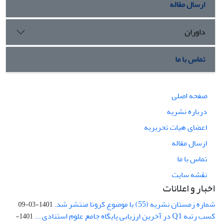
ارسال مقاله
داوران
تماس با ما
صفحه اصلی
درباره نشریه
اعضای هیات تحریریه
ارسال مقاله
تماس با ما
نقشه سایت
اخبار و اعلانات
شماره زمستان نشریه (55) با موضوع کرونا منتشر شد.
1401-03-09
کسب رتبه Q1 در آخرین ارزیابی پایگاه جامع علوم استنادی ...
1401-