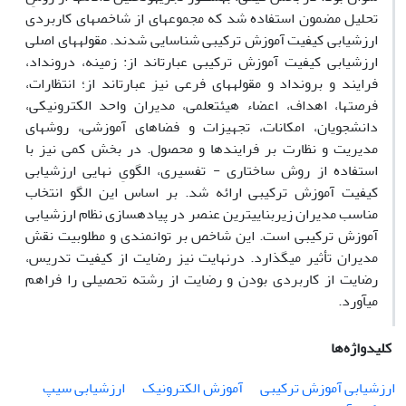
تحلیل مضمون استفاده شد که مجموعه‏ای از شاخص‏های کاربردی
ارزشیابی کیفیت آموزش ترکیبی شناسایی شدند. مقوله‏های اصلی
ارزشیابی کیفیت آموزش ترکیبی عبارت‏اند از: زمینه، درونداد،
فرایند و برونداد و مقوله‏های فرعی نیز عبارت‏اند از؛ انتظارات،
فرصت‏ها، اهداف، اعضاء هیئت‏علمی، مدیران واحد الکترونیکی،
دانشجویان، امکانات، تجهیزات و فضاهای آموزشی، روش‏های
مدیریت و نظارت بر فرایندها و محصول. در بخش کمی نیز با
استفاده از روش ساختاری - تفسیری، الگویِ نهایی ارزشیابی
کیفیت آموزش ترکیبی ارائه شد. بر اساس این الگو انتخاب
مناسب مدیران زیربنایی‏ترین عنصر در پیاده‏سازی نظام ارزشیابی
آموزش ترکیبی است. این شاخص بر توانمندی و مطلوبیت نقش
مدیران تأثیر می‏گذارد. درنهایت نیز رضایت از کیفیت تدریس،
رضایت از کاربردی بودن و رضایت از رشته تحصیلی را فراهم
می‏آورد.
کلیدواژه‌ها
ارزشیابی آموزش ترکیبی
آموزش الکترونیک
ارزشیابی سیپ