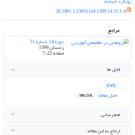
رویکرد آمیخته
20.1001.1.23831324.1399.14.51.1.4
مراجع
دوره 14، شماره 51
زمستان 1399
صفحه
7-22
فایل ها
XML
اصل مقاله
590.33 K
هم رسانی
ارجاع به این مقاله