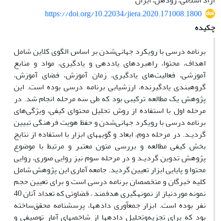
آزاد اسلامی، رودهن، ایران
https://doi.org/10.22034/jiera.2020.171008.1800
چکیده
برنامه درسی با رویکرد جهانی‌شدن بر اساس الگوی کلاین شامل
اهداف، محتوا، راهبردهای یاددهی و یادگیری، مواد و منابع
آموزشی، فعالیت‌های یادگیری، زمان آموزش، فضای آموزش،
گروه‏بندی یادگیرنده، ارزشیابی برنامه درسی بوده است. این
پژوهش یک مطالعه ترکیبی بود که طی سه مرحله انجام شد. در
مرحله اول با استفاده از روش تحلیل محتوای کیفی، ویژگی‌های
برنامه درسی با رویکرد جهانی‌شدن و حفظ هویت فرهنگی تبیین
گردیـد. در مرحله دوم، ابعاد و گویه‏های ابزار با استفاده از نتایج
بخش کیفی مطالعه و بررسی متون معتبر و مرتبط با موضوع
پژوهش تدوین گردیـد و در مرحله سوم نیز روایی صوری، روایی
محتوا و پایایی ابزار تعیین گردید. جامعه آماری این پژوهش شامل
کلیه خبرگان و متخصصان برنامه درسی است و برای تعیین حجم
نمونه موردنیاز از نمونه‏گیری هدفمند – قضاوتی که تعداد آنان 40
نفر بوده است. ابزار جمع‏آوری داده‏ها، پرسشنامه محقق‌ساخته
بود که برای تجزیه‌وتحلیل داده‏ها از شاخص‏های آمار توصیفی و