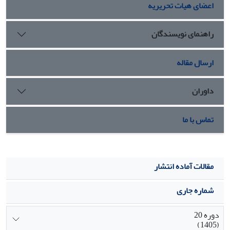
اعضای هیات تحریریه
دانشجویان و تدریس اثربخش، مدرسان دانشگاه صنعتی
کرمانشاه از روش هایی نظیر مدل سازی ذهنی و پروپوزال نویسی
طر حهای مرتبط با هریک از رشته های تحصیلی
راهنمای نویسندگان
بهره گیرند.
ارسال مقاله
داوران
تماس با ما
مقالات آماده انتشار
شماره جاری
دوره 20
(1405)