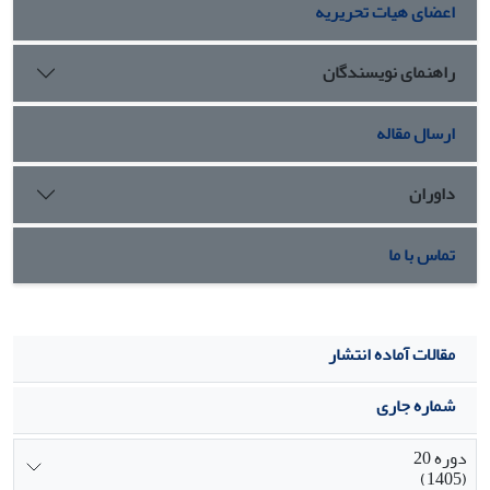
اعضای هیات تحریریه
است که ادعایی نو و رادیکال با پشتوانه ای از فک تها )تز(
داشته باشد و مقالات مورد بررسی ما فاقد این ویژگی مهم
هستند.
راهنمای نویسندگان
ارسال مقاله
داوران
تماس با ما
مقالات آماده انتشار
شماره جاری
دوره 20
(1405)