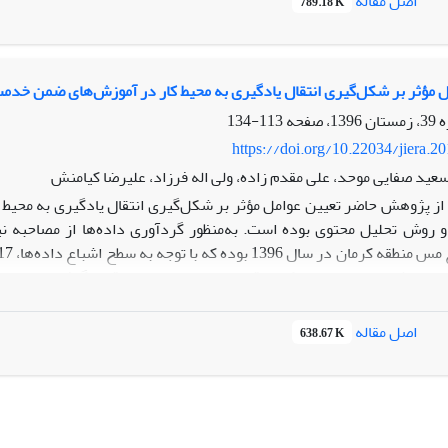
اصل مقاله
789.18 K
واند زمینه مطلوبی برای شکل‌گیری و تقویت پویایی و ارتقای فرهنگ کارهای
 مؤثر بر شکل‌گیری انتقال یادگیری به محیط کار در آموزش‌های ضمن خدم
113-134
https://doi.org/10.22034/jiera.2
سعید صفایی موحد، علی مقدم زاده، ولی اله فرزاد، علیرضا کیامنش
ز پژوهش حاضر تعیین عوامل مؤثر بر شکل‌گیری انتقال یادگیری به محیط 
 روش تحلیل محتوی بوده است. به‌منظور گردآوری داده‌ها از مصاحبه ن
 به روش تحلیل محتوای کیفی قراردادی موردبررسی قرار گرفتند. روایی 
بع داده‌ها تضمین گردید. نتایج پژوهش نشان داد که عوامل مؤثر بر شکل‌گ
دی، انگیزه، آمادگی یادگیرنده و نگرش)، عوامل سازمانی (شامل ابعاد جو ان
اصل مقاله
638.67 K