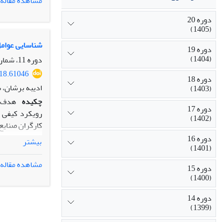
مشاهده مقاله
مشارکتی، می‌ت
دوره 20
(1405)
شناسایی عوامل
دوره 19
(1404)
دوره 11، شماره 39، زمستان 1396، صفحه
018.61046
دوره 18
ادیبه برشان، 
(1403)
چکیده
هدف ا
دوره 17
رویکرد کیفی و
(1402)
شدند. داده‌ها
دوره 16
بیشتر
(1401)
سویه نگری منا
طبقه خودکارآم
مشاهده مقاله
دوره 15
می‌گیرند.
(1400)
دوره 14
(1399)