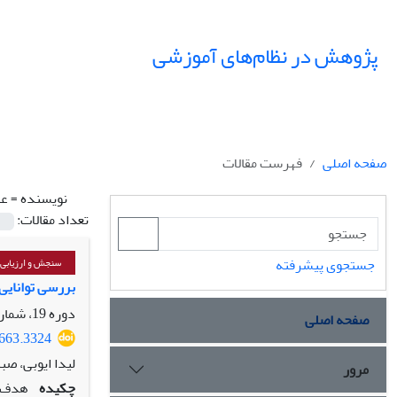
پژوهش در نظام‌های آموزشی
صفحه اصلی
فهرست مقالات
نویسنده =
عل
تعداد مقالات:
جستجوی پیشرفته
سنجش و ارزیابی،
بررسی توانایی‌
دوره 19، شماره 68، بهار 1404، صفحه
صفحه اصلی
5663.3324
لیدا ایوبی، صب
مرور
چکیده
هدف: 