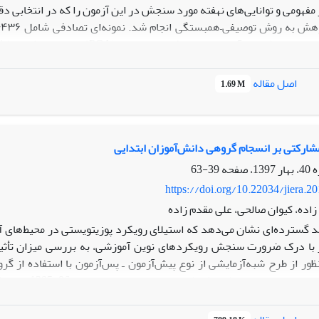
مفهومی و توانایی‌های نهفته مورد سنجش در این آزمون را که در انتخابی دق
یج تحلیل‌ها نشان داد که ساختار آزمون از سه توانایی عمده تشکیل شده ا
اصل مقاله
1.69 M
دلات ساختاری نیز نشان داد که توانایی‌های عمومی، زیربنای توسعه سایر اب
حیطه‌ای مستقل شناسایی شد.
اختار شناسایی‌شده، الگویی منسجم از توانایی‌های اندازه‌گیری شده در 
موزشی به کار رود. تأیید مدل مفهومی پژوهش، پشتوانه‌ای نظری و تجربی بر
شارکتی بر انسجام گروهی دانش‌آموزان ابتدایی
 فرآیند گزینش کمک کرده و می‌تواند در جهت هم‌راستاسازی روش‌های ارزیاب
39-63
https://doi.org/10.22034/jiera.2
اده، کیوان صالحی، علی مقدم زاده
 گسترده‌ای نشان می‌دهد که استیلای رویکرد پوزیتویستی در محیط‌های آمو
ا درک ضرورت سنجش رویکردهای نوین آموزشی، به بررسی میزان تأثیر 
ور از طرح شبه‌آزمایشی از نوع پیش‌آزمون ـ پس‌آزمون با استفاده از گر
نس (انکوا) نشان داد که تدریس مشارکتی بر انسجام گروهی دانش‌آموزان 