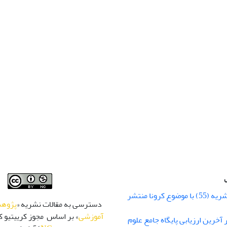
شماره زمستان نشریه (55) با موضوع کرونا منتشر
دسترسی به مقالات نشریه «
پژوهش
آموزشی
» بر اساس مجوز کرییتیو کا
 رتبه Q1 در آخرین ارزیابی پایگاه جامع علوم