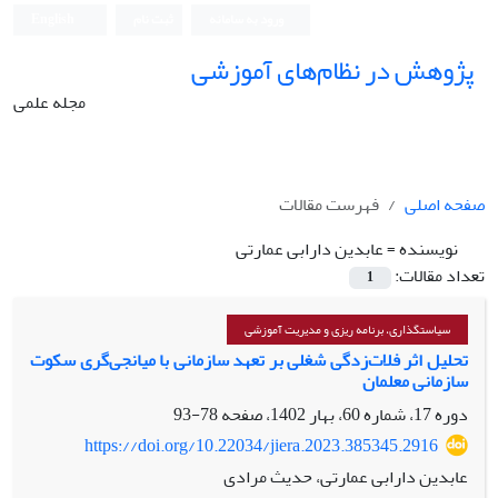
ورود به سامانه
ثبت نام
English
پژوهش در نظام‌های آموزشی
مجله علمی
صفحه اصلی
فهرست مقالات
نویسنده =
عابدین دارابی عمارتی
تعداد مقالات:
1
سیاستگذاری، برنامه ریزی و مدیریت آموزشی
تحلیل اثر فلات‌زدگی شغلی بر تعهد سازمانی با میانجی‌گری سکوت
سازمانی معلمان
دوره 17، شماره 60، بهار 1402، صفحه
78-93
https://doi.org/10.22034/jiera.2023.385345.2916
عابدین دارابی عمارتی، حدیث مرادی