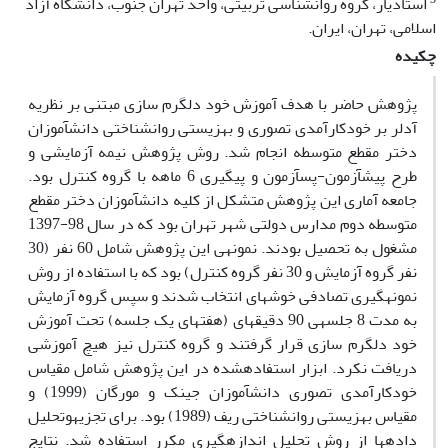
استادیار، گروه روان‏شناسی تربیتی، واحد تهران جنوب، دانشگاه آزاد
اسلامی، تهران، ایران.
چکیده
پژوهش حاضر با هدف آموزش خود دلگرم‏ سازی مبتنی بر نظریه
آدلر بر خودکارآمدی تصوری و بهزیستی روان‏شناختی دانش‏آموزان
دختر مقطع متوسطه انجام شد. روش پژوهش نیمه آزمایشی و
طرح پیش‏آزمون-پس‏آزمون و پیگیری 6 ماهه با گروه کنترل بود.
جامعه آماری این پژوهش متشکل از کلیه دانش‏آموزان دختر مقطع
متوسطه‏ دوم مدارس دولتی شهر تهران بود که در سال 98-1397
مشغول به تحصیل بودند. نمونه‏ی این پژوهش شامل 60 نفر (30
نفر گروه آزمایش و 30 نفر گروه کنترل) بود که با استفاده از روش
نمونه‏گیری تصادفی خوشه‏ای انتخاب شدند و سپس گروه آزمایش
به مدت 8 جلسه‏ی 90 دقیقه‏ای (هفته‏ای یک جلسه) تحت آموزش
خود ‏دلگرم ‏سازی قرار گرفتند و گروه کنترل نیز هیچ آموزشی
دریافت نکرد. ابزار استفاده‏شده در این پژوهش شامل مقیاس
خودکارآمدی تصوری دانش‏آموزان جینک و مورگان (1999) و
مقیاس بهزیستی روان‏شناختی ریف (1989) بود. برای تجزیه‏وتحلیل
داده‏ها از روش تحلیل اندازه‏گیری مکرر استفاده شد. نتایج