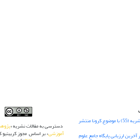
شماره زمستان نشریه (55) با موضوع کرونا منتشر
دسترسی به مقالات نشریه «
پژوهش
آموزشی
» بر اساس مجوز کرییتیو کا
 رتبه Q1 در آخرین ارزیابی پایگاه جامع علوم