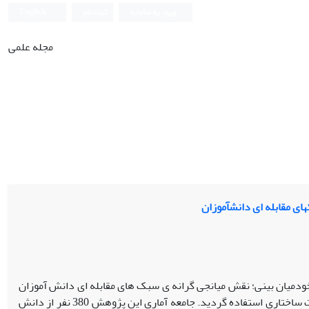
ورود به سامانه
ثبت نام
English
مجله علمی
ی مقابله ‏ای دانش‏آموزان
یان‏ بینی؛ نقش میانجی‏ گرانه ‏ی سبک‏ های مقابله‏ ای دانش‏ آموزان
بود. روش پژوهش حاضر توصیفی از نوع همبستگی بود و از روش آماری مدل ‏یابی معادلات ساختاری استفاده گردید. جامعه آماری این پژوهش 380 نفر از دانش