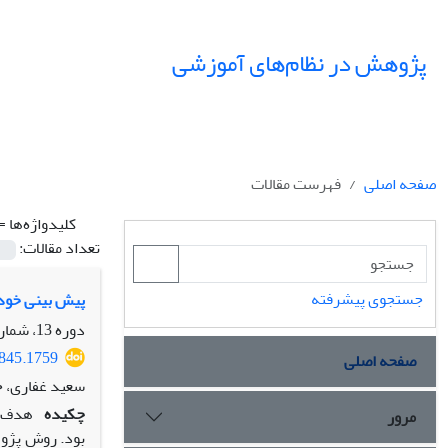
پژوهش در نظام‌های آموزشی
صفحه اصلی
فهرست مقالات
کلیدواژه‌ها =
تعداد مقالات:
جستجوی پیشرفته
پیش ‏بینی خودم
دوره 13، شماره 47، زمستان 1398، صفحه
4845.1759
صفحه اصلی
سعید غفاری، ح
چکیده
هدف از
مرور