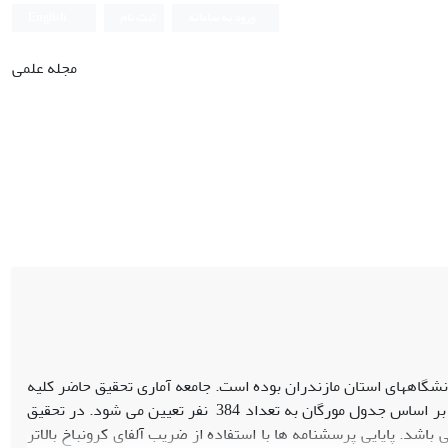
ورود به سامانه
ثبت نام
English
مجله علمی
نشگاههای استان مازندران بوده است. جامعه آماری تحقیق حاضر کلیه
اعضای هیئت علمی دانشگاههای استان مازندران میباشد که تعداد نمونه در این تحقیق بر اساس جدول مورگان به تعداد 384 نفر تعیین می شود. در تحقیق
د. پایایی پرسشنامه ها با استفاده از ضریب آلفای کرونباخ بالاتر