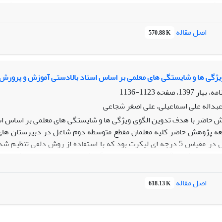
حاسبه شد. برای تعیین روایی این ابزارها از روایی صوری و محتوایی استفاده ش
ساختاری و نرم افزار Smart PLSاستفاده شد.نتایج حاصل از تجزیه و 
گاههای استان مازندران مورد تایید قرار داد.
اصل مقاله
570.88 K
یژگی ها و شایستگی های معلمی بر اساس اسناد بالادستی آموزش و پرورش
1123-1136
 عبداله علی اسماعیلی، علی اصغر شجاعی
 حاضر با هدف تدوین الگوی ویژگی ها و شایستگی های معلمی بر اساس ا
معه پژوهش حاضر کلیه معلمان مقطع متوسطه دوم شاغل در دبیرستان های
شامل 53 سوال در مقیاس 5 درجه ای لیکرت بود که با استفاده از روش دل
پرسشنامه حاضر تعیین شد و 8 خرده مقیاس بدست آمد که عبارت بودند 
اصل مقاله
618.13 K
ه نتایج مربوط به مدل نشان داد که همه مسیرهای منتهی به الگوی شایس
مه عامل های هشت گانه ی سنجش الگوی شایستگی معلم، ارزش ها، دانش 
 بالاترین بار عاملی و وزن عاملی را بر روی عامل مرتبه دوم الگوی شایستگ