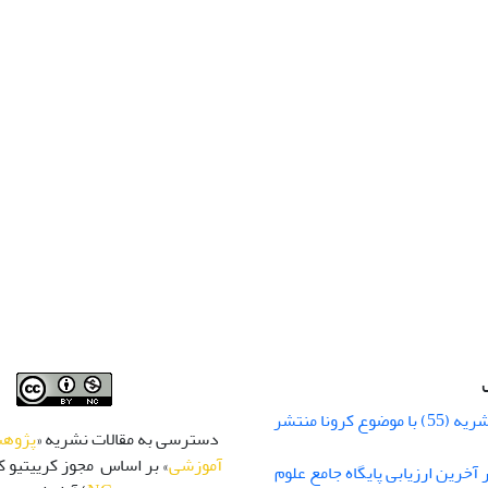
شماره زمستان نشریه (55) با موضوع کرونا منتشر
دسترسی به مقالات نشریه «
پژوهش
آموزشی
» بر اساس مجوز کرییتیو کا
 رتبه Q1 در آخرین ارزیابی پایگاه جامع علوم