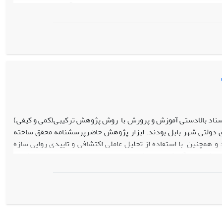
د. در این تحقیق برای برای تجزیه و تحلیل داده ها از آزمون مدل معادلات
تحلیل داده ها تاثیر عوامل رفتاری و عوامل ساختاری و عوامل محیطی را بر آموزش کار
سناد بالادستی آموزش و پرورش با روش پژوهش ترکیبی(کمی و کیفی)
 دولتی شهر بابل بودند. ابزار پژوهش حاضرپرسشنامه محقق ساخته
فی تنظیم شد و همچنین با استفاده از تحلیل عاملی اکتشافی و تاییدی روایی سازه
از ارزش ها، دانش ها، انگیزش ها، سلامت، توانایی ها، رغبت ها، باورها و صلاحیت
اخلاقی. نتایج حاصل از بررسی پایایی مرکب برای عوامل هشت گانه نشان داد که این ضریب در دامنه 70/0 تا 94/0 قرار دارد که نشان دهنده پایایی مطلوب برای
این عوامل بود. همچنین، نتایج حاصل از بررسی همسانی درونی این 8 زیرمقیاس نشان داد که این ضرایب در دامنه 65/0 تا 83/0 و روایی سازه 85/0 بدست
تگی معلمان مسیرهای مثبت و معنی داری بودند. همچنین نتایج نشان
ها، انگیزش ها، سلامت، توانایی ها، رغبت ها، باورها و صلاحیت
ی معلمان نشان دادند. بر اساس نتایج، باورها و عقاید معلمان نسبت به