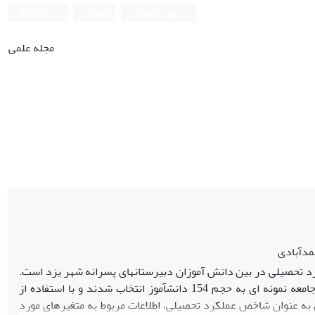
ورود به سامانه
ثبت نام
English
مجله علمی
مدآبادی
تحصیلی در بین دانش ­آموزان دبیرستان­های پسرانه شهر یزد است.
جامعهٔ آماری این تحقیق، کلیهٔ دانش­آموزان دبیرستان­های پسرانۀ شهر یزد است. از این جامعه نمونه ای به حجم 154 دانش­آموز انتخاب شدند و با استفاده از
ه عنوان شاخص عملکرد تحصیلی، اطلاعات مربوط به متغیر­های مورد