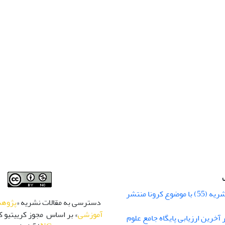
شماره زمستان نشریه (55) با موضوع کرونا منتشر
دسترسی به مقالات نشریه «
پژوهش
آموزشی
» بر اساس مجوز کرییتیو کا
 رتبه Q1 در آخرین ارزیابی پایگاه جامع علوم