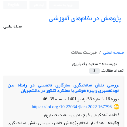
ورود به سامانه
ثبت نام
English
پژوهش در نظام‌های آموزشی
مجله علمی
صفحه اصلی
فهرست مقالات
نویسنده =
سعید بختیارپور
تعداد مقالات:
3
بررسی نقش میانجی‏گری سازگاری تحصیلی در رابطه بین
خودتفسیری و بهره هوشی با عملکرد کنکور در دانشجویان
دوره 16، شماره 58، پاییز 1401، صفحه
35-46
https://doi.org/10.22034/jiera.2022.167796
فاطمه شاه کرمی، فرح نادری، سعید بختیارپور
چکیده
هدف از انجام پژوهش حاضر، بررسی نقش میانجی‏گری