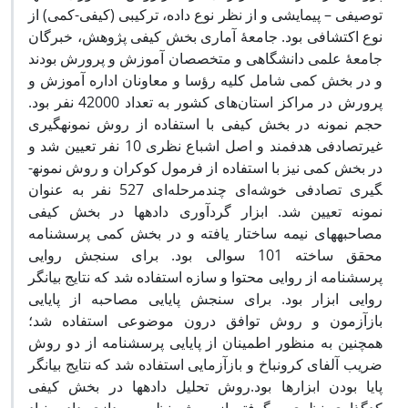
توصیفی – پیمایشی و از نظر نوع داده، ترکیبی (کیفی-کمی) از
نوع اکتشافی بود. جامعۀ آماری بخش کیفی پژوهش، خبرگان
جامعۀ علمی دانشگاهی و متخصصان آموزش و پرورش بودند
و در بخش کمی شامل کلیه رؤسا و معاونان اداره آموزش و
پرورش در مراکز استان‌های کشور به تعداد 42000 نفر بود.
حجم نمونه در بخش کیفی با استفاده از روش نمونه­گیری
غیرتصادفی هدفمند و اصل اشباع نظری 10 نفر تعیین شد و
در بخش کمی نیز با استفاده از فرمول کوکران و روش نمونه­
گیری تصادفی خوشه‌ای چندمرحله‌ای 527 نفر به عنوان
نمونه تعیین شد. ابزار گردآوری داده­ها در بخش کیفی
مصاحبه­های نیمه ساختار یافته و در بخش کمی پرسشنامه
محقق ساخته 101 سوالی بود. برای سنجش روایی
پرسشنامه از روایی محتوا و سازه استفاده شد که نتایج بیانگر
روایی ابزار بود. برای سنجش پایایی مصاحبه از پایایی
بازآزمون و روش توافق درون موضوعی استفاده شد؛
همچنین به منظور اطمینان از پایایی پرسشنامه از دو روش
ضریب آلفای کرونباخ و بازآزمایی استفاده شد که نتایج بیانگر
پایا بودن ابزارها بود.روش تحلیل داده­ها در بخش کیفی