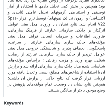
کدگذاری نظری برگرفته از روش نظریه پردازی داده بنیاد
بود؛ همچنین در بخش کمی تحلیل داده­ها با استفاده از آمار
توصیفی و استنباطی (آزمون­های تحلیل عاملی (تاییدی و
اکتشافی) و آزمون تی تک نمونه­ای) توسط نرم افزار Spss-
V22 انجام شد. نتایج نشان داد ورودی مدل یعنی عوامل
اثرگذار بر چابکی سازمانی عبارتند از فرهنگ سازمانی،
فناوری اطلاعات و سرمایه انسانی فرایند مدل یعنی
مؤلفه‌های چابک سازی سازمانی عبارتند از سرعت،
پاسخگویی، انعطاف پذیری و شایستگی خروجی مدل یعنی
عوامل اثرپذیر از چابک سازی سازمانی عبارتند از رضایت
شغلی، بهره وری و مزیت رقابتی ؛ براساس مؤلفه‌های
شناسایی شده مدل چابک سازی سازمانی ارائه شد و برازش
آن با استفاده از شاخص‌های مطلق، نسبی و تعدیل یافته مورد
ارزیابی قرار گرفت که نتایج حاکی از برازش آن داشت؛
همچنین نتایج نشان داد وضعیت تمام مولفه‌های پژوهش در
وضع موجود بالاتر از میانگین هستند.
Keywords