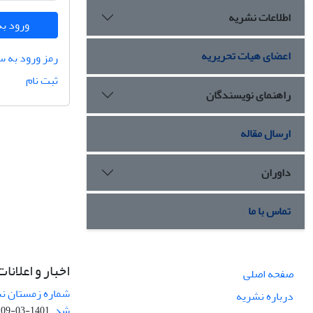
اطلاعات نشریه
ورود به
اعضای هیات تحریریه
رمز ورود به س
ثبت نام
راهنمای نویسندگان
ارسال مقاله
داوران
تماس با ما
اخبار و اعلانات
صفحه اصلی
درباره نشریه
شد.
1401-03-09