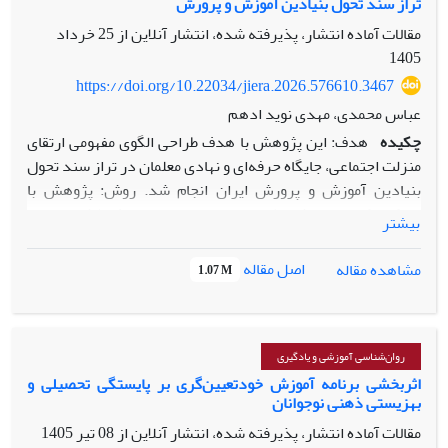
تراز سند تحول بنیادین آموزش‌ و پرورش
مقالات آماده انتشار، پذیرفته شده، انتشار آنلاین از
25 خرداد
1405
https://doi.org/10.22034/jiera.2026.576610.3467
عباس محمدی، مهدی نوید ادهم
چکیده
هدف: این پژوهش با هدف طراحی الگوی مفهومی ارتقای
منزلت اجتماعی، جایگاه حرفه‌ای و نهادی معلمان در تراز سند تحول
بنیادین آموزش و پرورش ایران انجام شد. روش: پژوهش با
رویکرد کیفی و روش نظریه داده‌بنیاد سیستماتیک (اشتراوس و
بیشتر
کوربین، 1998) انجام شد. داده‌ها از طریق مصاحبه‌های
نیمه‌ساختاریافته با ۲۲ نفر از خبرگان شامل تدوین‌کنندگان سند
اصل مقاله
مشاهده مقاله
1.07 M
تحول، مجریان زیرنظام تربیت معلم و معلمان باتجربه گردآوری
شد. نمونه‌گیری به شیوه هدفمند و گلوله‌برفی تا رسیدن به اشباع
نظری ادامه یافت. تحلیل داده‌ها در سه مرحله کدگذاری باز،
محوری و انتخابی با استفاده از نرم‌افزار MAXQDA انجام شد.
روان‌شناسی آموزشی و یادگیری
روایی با روش بازبینی مشارکت‌کنندگان و پایایی با توافق ۹۱
اثربخشی برنامه آموزش خودتعیین‌گری بر پایستگی تحصیلی و
بهزیستی ذهنی نوجوانان
درصدی بین دو کدگذار تأیید شد. یافته‌ها: تحلیل داده‌ها به
شناسایی ۳۳ مقوله اصلی در سه بعد اجتماعی، حرفه‌ای و نهادی
مقالات آماده انتشار، پذیرفته شده، انتشار آنلاین از
08 تیر 1405