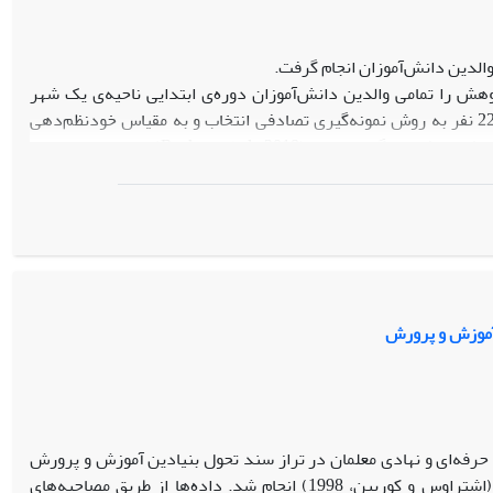
دین دانش‌آموزان انجام گرفت.
ش را تمامی والدین دانش‌آموزان دوره‌ی ابتدایی ناحیه‌ی یک شهر
اردبیل در سال‌تحصیلی 1405-1404 تشکیل دادند که از میان آن‌ها نمونه‌ای به حجم 220 نفر به روش نمونه‌گیری تصادفی انتخاب و به مقیاس خودنظم‌دهی
والدین (Sanders et al., 2017)، مقیاس خودکارآمدی والدگری (Dumka et al., 1996) و پرسشنامه فرسودگی والدینی (Roskam et al., 2018) پاسخ دادند. برای
تجزیه و تحلیل داده‌ها از ضریب همسانی درونی، روایی همزمان، تحلیل عاملی تأییدی استفاده شد. داده‌ها به کمک نرم‌افزارهای SPSS26 و Amos24 مورد تحلیل
یافته‏ها: نتایج حاصل از ضریب همسانی درونی نشان داد که این مقیاس از پایایی مناسبی (91/0=α) برخوردار است. نتایج ضریب همبستگی نشان داد که ارتباط
مثبت معنادار بین دو متغیر خودنظم‌دهی والدین با خودکارآمدی والدگری (01/0>P ،54/0=r) نشان‌دهنده‌ی روایی همگرای مناسب و ضریب همبستگی منفی
 بین دو متغیر خودنظم‌دهی والدین با فرسودگی والدینی (01/0>P ،42/0-=r) نشان‌دهنده‌ی روایی واگرای مناسب می‌باشد. شاخص‌های برازش مدل
نش‌آموزان روایی و پایایی مطلوبی در والدین ایرانی دارد و مقیاس
 آموزش‌ و پرورش
حرفه‌ای و نهادی معلمان در تراز سند تحول بنیادین آموزش و پرورش
ایران انجام شد. روش: پژوهش با رویکرد کیفی و روش نظریه داده‌بنیاد سیستماتیک (اشتراوس و کوربین، 1998) انجام شد. داده‌ها از طریق مصاحبه‌های