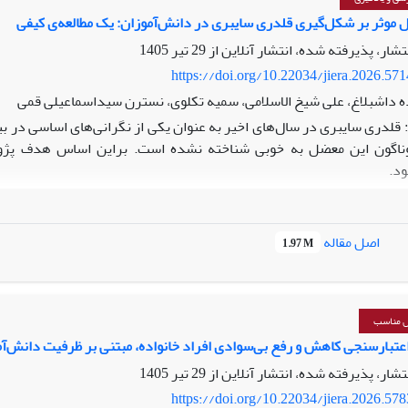
 پژوهش حاضر نشانگر اهمیت عوامل شناختی و هیجانی در تبیین اضطراب 
 موثر بر شکل‌گیری قلدری سایبری در دانش‌آموزان: یک مطالعه‌ی کیفی
ر پرورش خلاقیت هیجانی، می‌تواند راهکاری مؤثر برای مدیریت اضطراب زبان
نتشار، پذیرفته شده، انتشار آنلاین از
29 تیر 1405
https://doi.org/10.22034/jiera.2026.57
داشبلاغ، علی شیخ الاسلامی، سمیه تکلوی، نسترن سیداسماعیلی قمی
قلدری‌ سایبری در سال‌های اخیر به عنوان یکی از نگرانی‌های اساسی در بین
وناگون این معضل به خوبی شناخته نشده است. براین اساس هدف پژ
ود.
اضر از نظر هدف کاربردی و از نظر نحوه گردآوری داده‌ها یک پژو
اصل مقاله
1.97 M
باع به عنوان نمونه‌آماری انتخاب شدند. ابزار جمع‌آوری داده‌ها شامل م
ش مناسب
عتبارسنجی کاهش و رفع بی‌سوادی افراد خانواده، مبتنی بر ظرفیت دانش‌آ
م همدلی، مشکل در خودتنظیمی‌هیجانی، رفتارهای تکانشی و عدم بازداری 
نتشار، پذیرفته شده، انتشار آنلاین از
29 تیر 1405
https://doi.org/10.22034/jiera.2026.57