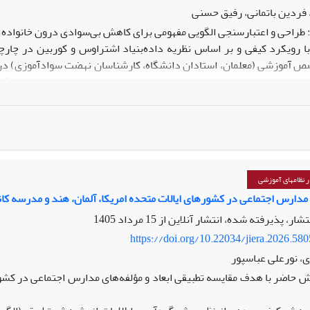
ا توجه به نتایج به دست آمده عوامل مختلفی در شکل‌گیری قلدری‌سایبری م
 فردین باتمانی، رفیق حسنی
در دانش‌آموزان نقش کلیدی داشته باشد.
طراحی و اعتبارسنجی الگویی مفهومی برای کاهش بی‌سوادی درون خانواده با
با رویکرد کیفی و بر اساس نظریه داده‌بنیاد اشتراوس و کوربین در چ
۲ متخصص آموزشی (معلمان، استادان دانشگاه، کارشناسان نهضت سوادآموزی) در
 از طریق مصاحبه‌های نیمه‌ساختاریافته تا رسیدن به اشباع نظری گردآو
ه‌ها منجر به شکل‌گیری الگویی مفهومی با پنج بعد اصلی (شرایط علّی، زمینه‌
خانوادگی» شناسایی گردید.
گوی ارائه‌شده چارچوبی عملی، بومی و مبتنی بر تجربه متخصصان برای مداخله 
ی کم‌هزینه و اثربخش در کنار برنامه‌های رسمی سوادآموزی توصیه می‌گردد
ر نظامهای آموزشی
ی: الگوی کاهش بی‌سوادی،توانمندسازی آموزشی خانواده، سوادآموزی دانش‌
مدارس اجتماعی در کشورهای ایالات متحده امریکا، آلمان، هند و مدرسه کان
نتشار، پذیرفته شده، انتشار آنلاین از
15 مرداد 1405
https://doi.org/10.22034/jiera.2026.58
، نورعلی عباسپور
 حاضر با هدف مقایسه تطبیقی ابعاد و مؤلفه‌های مدارس اجتماعی در کشورها