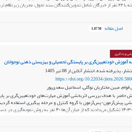
نیمه‌ساختاریافته با ۲۲ نفر از خبرگان شامل تدوین‌کنندگان سند تحول، مجریان
‌ای و نهادی انجامید که در قالب مدل پارادایمی شامل شرایط علی (ناکا
اصل مقاله
1.07 M
بازنمایی رسانه‌ای، فقدان نظام شایسته‌سالاری)، شرایط زمینه‌ای (تمر
دودیت منابع مالی، ضعف نظام ارزیابی، چالش‌های انگیزشی و رفاهی)، ر
سازی صنفی) و پیامدها (ارتقای منزلت، افزایش انگیزش، بهبود کیفیت یاد
ی: الگوی ارائه شده چارچوبی عملی برای سیاست‌گذاران و مدیران آموزشی
شی و یادگیری
عه آموزش‌های تخصصی، زمینه ارتقای همه‌جانبه جایگاه معلمان را مطابق با
ه آموزش خودتعیین‌گری بر پایستگی تحصیلی و بهزیستی ذهنی نوجوانان
نتشار، پذیرفته شده، انتشار آنلاین از
08 تیر 1405
https://doi.org/10.22034/jiera.2026.58
 قوام، مبین مختاریان نوگلی، اسماعیل سعدی‌پور
 حاضر با هدف بررسی اثربخشی آموزش مهارت‌های خودتعیین‌گری بر پایست
یشی پیش‌آزمون-پس‌آزمون با گروه کنترل و مرحله پیگیری استفاده گردی
(2003
ل شدند. نتایج حاصل از تحلیل واریانس آمیخته نشان داد که آموزش خودتعی