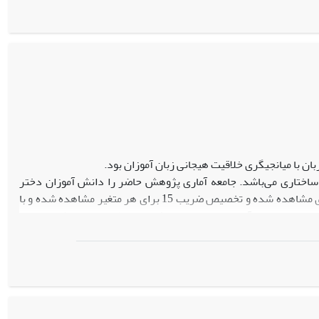
تحصیلی (10.777 F=، 0.001 p<، 0.221 η²=) و بهزیستی ذهنی (28.299 F=، 0.001 p<، 0.427η²=) شد. همچنین اثرات مداخله در مرحله پیگیری پایدار باقی ماند و
آموزش خودتعیین‌گری نه تنها یک رویکرد اثربخش برای ارتقای همزمان
ثار آن، قابلیت اجرا در قالب برنامه‌های مدون آموزشی و مداخلات
 با میانجیگری خلاقیت هیجانی زبان آموزان بود.
تاری می‌باشد. جامعه آماری پژوهش حاضر را دانش آموزان دختر
متوسطه دوم در سال تحصیلی 1404-1403 تشکیل داده‌اند که با توجه به تعداد متغیرهای مشاهده شده و تخصیص ضریب 15 برای هر متغیر مشاهده شده و با
وان حجم نمونه انتخاب شدند. برای جهت جمع‌آوری داده‌ها از پرسشنامه اضطراب صحبت کردن زبان
برای تجزیه و تحلیل داده‌ها در آمار توصیفی از میانگین و انحراف استاندارد و در سطح آمار استنباطی از مدل‌یابی معادلات ساختاری با نرم افزارهای 18 SPSS و23
بان در دانش‌آموزان اثر مستقیم دارند. همچنین کمال‌گرایی با نقش
 دارد. به طور کلی مدل پژوهش تایید شد و متغیرهای کمال‌گرایی و