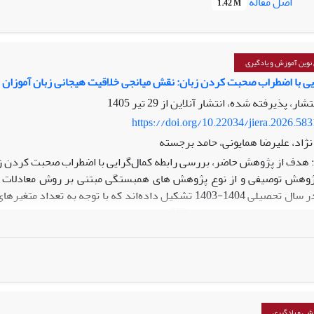
اصل مقاله
1.42 M
ی بین نمرات پس‌آزمون و پیگیری مشاهده نشد. بنابراین می‌توان گفت که 
ی و بهزیستی ذهنی نوجوانان محسوب می‌شود، بلکه با توجه به تداوم آ
درسه را داراست.
نوین آموزش و یادگیری
ایی با اضطراب صحبت کردن زبان: نقش میانجی خلاقیت هیجانی زبان آموزان
نتشار، پذیرفته شده، انتشار آنلاین از
29 تیر 1405
https://doi.org/10.22034/jiera.2026.58
 نژاد، علیرضا همایونی، حامد برجسته
هدف از پژوهش حاضر، بررسی رابطه کمال‌گرایی با اضطراب صحبت کردن زبان
هش توصیفی و از نوع پژوهش های همبستگی مبتنی بر روش معادلات ساخ
احتساب احتمال وجود پرسشنامه‌های ناقص 232 نفر به عن
ته ها نشان داد که کمال‌گرایی و خلاقیت هیجانی بر اضطراب صحبت کردن ز
یت هیجانی بر اضطراب صحبت کردن زبان در دانش‌آموزان اثر غیرمستقیم
ی اضطراب صحبت کردن زبان در دانش‌آموزان را دارا بودند.
شی و یادگیری