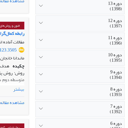
مشاهده مقاله
دوره 13
(1398)
تفاوت معنادار
پایستگی تحصیل
دوره 12
(1397)
روان‌شناختی م
فنون و روش‌های 
رابطه کمال‌گر
دوره 11
مقالات آماده ا
(1396)
3123.3505
دوره 10
ماندانا خانجان
(1395)
چکیده
هدف: 
دوره 9
روش: روش پژو
(1394)
دوره 8
بیشتر
(Ali Khalaf Ali, 2017)، پرسشنامه کمال‌گرایی (Hewitt & Flett, 1991) و پرسشنامه خلاقیت هیجانی (Averill, et al., 1999) استفاده شد.
(1393)
مشاهده مقاله
دوره 7
Amos استفاده شد.
(1392)
یافته‏ها: یاف
واسطه‌ای خلاق
دوره 6
خلاقیت هیجانی توان پیش بینی 41 درصد پراکندگ
روان‌شناسی آموز