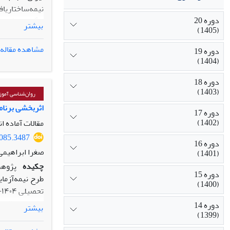
دوره 20
بیشتر
(1405)
اجتماعی، حرفه
مشاهده مقاله
دوره 19
اقتصادی، ضعف 
(1404)
مداخله‌گر (مح
دوره 18
شایستگی، نهاد
(1403)
شد. نتیجه‌گیر
روان‌شناسی آموز
شایستگی و توس
اثربخشی برنام
دوره 17
(1402)
مقالات آماده ا
0085.3487
دوره 16
صغرا ابراهیمی
(1401)
چکیده
پژوهش
دوره 15
طرح نیمه‌آزما
(1400)
دوره 14
بیشتر
(1399)
بونفرونی تحلی