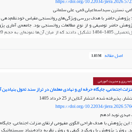
https://doi.org/10.22034/jiera.2026.57
امی، نسترن سیداسماعیلی قمی، علی سلمانی
پژوهش حاضر با هدف بررسی ویژگی‌های روانسنجی مقیاس خودنظم‌دهی وال
ش حاضر توصیفی و از نوع مطالعات روانسنجی بود. جامعه‌ی آماری پژوه
اصل مقاله
1.03 M
معنادار
دی نیز مدل نهایی این مقیاس را تأیید کردند (001/0>P).
امه ریزی و مدیریت آموزشی
تایج این پژوهش نشان داد که نسخه‌ی فارسی مقیاس خودنظم‌دهی والدین دا
نزلت اجتماعی، جایگاه حرفه‌ ای و نهادی معلمان در تراز سند تحول بنیادین
وقعیت‌های بالینی و پژوهشی می‌باشد.
نتشار، پذیرفته شده، انتشار آنلاین از
25 خرداد 1405
https://doi.org/10.22034/jiera.2026.57
مهدی نوید ادهم
این پژوهش با هدف طراحی الگوی مفهومی ارتقای منزلت اجتماعی، جایگاه 