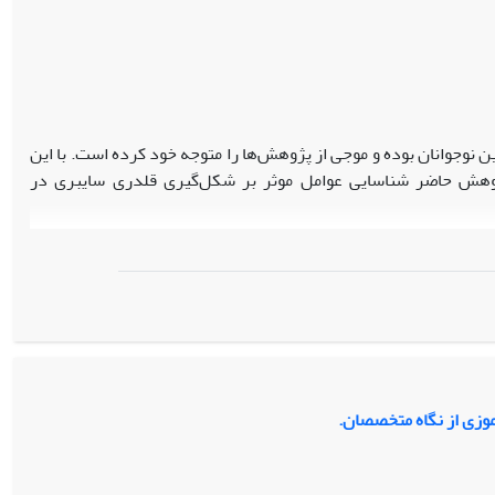
یادگیری زبان در دانش‌آموزان است، بر این اساس، کاهش انتظارات
 در محیط‌های آموزشی باشد.
 نوجوانان بوده و موجی از پژوهش‌ها را متوجه خود کرده است. با این
وهش حاضر شناسایی عوامل موثر بر شکل‌گیری قلدری سایبری در
هش کیفی از نوع تحلیل مضمون است. جامعه آماری پژوهش تمامی
دانش‌آموزان پسر دوره دوّم متوسطه شهر اردبیل در سال‌تحصیلی 1404-1403 بودند که تعداد 11 نفر به روش نمونه‌گیری هدفمند بعد از غربالگری و با در نظر
صاحبه نیمه ساختاریافته و پرسشنامه تجربه قلدری‌– قربانی ‌سایبری
(CBVEQ؛ آنتیادو و همکاران، 2016) بود. در پژوهش حاضر تحلیل داده‌ها به روش کدگذاری دو مرحله‌ای باز و مقوله‌ای و نرم افزار SPSS برای تعیین ضریب کاپا
یافته‏ها: براساس یافته‌ها 40 کدمفهوم از کدگذاری اولیه شناسایی شد که بعد از اعمال کدگذاری ثانویه و مقوله‌ای 13 مفهوم فرعی و 5 مقوله اصلی شامل:
موزی از نگاه متخصصان.
آنلاین بدست آمد.