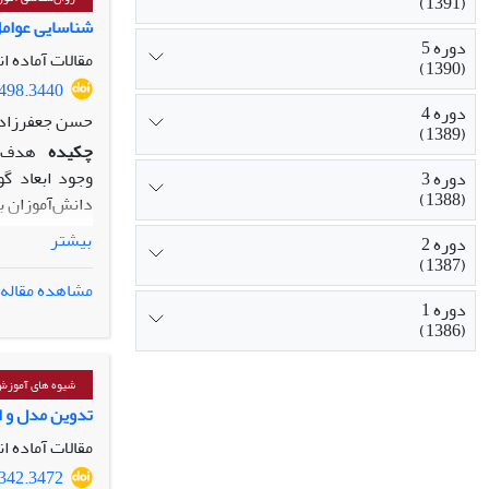
(1391)
نتیجه‏ گیری:
شناسایی عوامل
دوره 5
افراطی در کنا
مقالات آماده ا
(1390)
1498.3440
دوره 4
حسن جعفرزاده 
(1389)
چکیده
هدف: 
وجود ابعاد گ
دوره 3
(1388)
دانش‌آموزان ب
بیشتر
دوره 2
روش: پژوهش ح
(1387)
مشاهده مقاله
گرفتن نقطه اش
دوره 1
(1386)
استفاده شد.
شیوه های آموز
تدوین مدل و ا
دیگرآزاری، عد
مقالات آماده ا
8342.3472