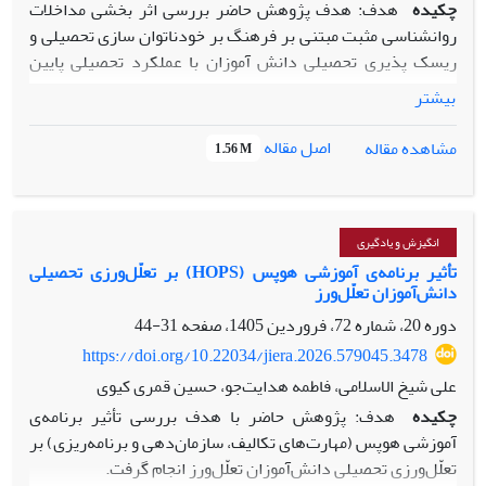
چکیده
هدف: هدف پژوهش حاضر بررسی اثر بخشی مداخلات
روانشناسی مثبت مبتنی بر فرهنگ بر خودناتوان سازی تحصیلی و
ریسک پذیری تحصیلی دانش آموزان با عملکرد تحصیلی پایین
بود.
بیشتر
روش: پژوهش حاضر، یک طرح شبه آزمایشی با پیش آزمون و پس
آزمون همراه با گروه کنترل بود. جامعه آماری شامل دانش آموزان
اصل مقاله
مشاهده مقاله
1.56 M
دارای عملکرد تحصیلی پایین دوره متوسطه شهر تبریز در سال
تحصیلی 1403-1404 بود. نمونه پژوهش 30 نفر دانش آموز بود
که دارای نمرات بالایی در متغیر خودناتوان سازی تحصیلی و نمرات
پایین در ریسک پذیری تحصیلی بودند. سپس به شیوه گمارش
انگیزش و یادگیری
تصادفی در دو گروه گواه و آزمایش ( 15 نفر) جایگزین شد. همه
تأثیر برنامه‌ی آموزشی هوپس (HOPS) بر تعلّل‌ورزی تحصیلی
دانش‌‌آموزان تعلّل‌ورز
افراد نمونه مقیاس خود ناتوان سازی تحصیلی ساخته میجلی و
همکاران (2000) و ابزار سنجش خطر پذیری ساخته کیلگوس و
دوره 20، شماره 72، فروردین 1405، صفحه
31-44
همکاران ( 2015) را تکمیل نمودند و به مدت 12 جلسه مداخلات
https://doi.org/10.22034/jiera.2026.579045.3478
روانشناسی مثبت مبتنی بر فرهنگ را دریافت نمودند. جهت
علی شیخ الاسلامی، فاطمه هدایت‌جو، حسین قمری کیوی
تجزیه و تحلیل داده ها از نرم‌ افزار آماریSPSS 24استفاده شد.
چکیده
هدف: پژوهش حاضر با هدف بررسی تأثیر برنامه‌ی
یافته ها: یافته ها نشان داد که مداخلات روانشناسی مثبت مبتنی
آموزشی هوپس (مهارت‌های تکالیف، سازمان‌دهی و برنامه‌ریزی) بر
بر فرهنگ بر خودناتوان سازی تحصیلی و ریسک پذیری تحصیلی،
تعلّل‌ورزی تحصیلی دانش‌آموزان تعلّل‌ورز انجام گرفت.
تاثیر معنی دار دارد(P≤ 0/01) .