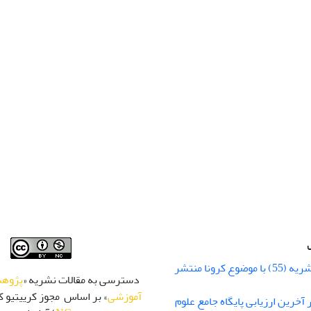
شماره زمستان نشریه (55) با موضوع کرونا منتشر
دسترسی به مقالات نشریه «
پژوهش
آموزشی
» بر اساس مجوز کرییتیو کا
 رتبه Q1 در آخرین ارزیابی پایگاه جامع علوم