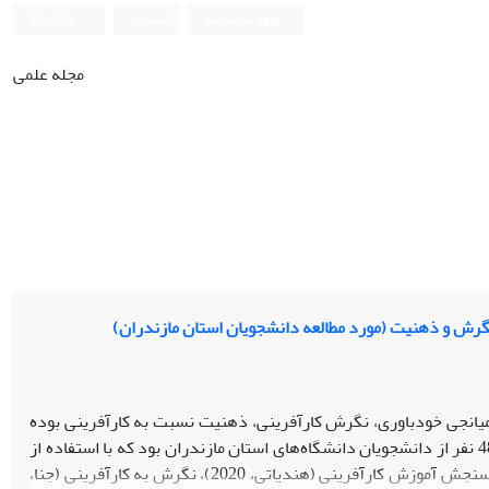
ورود به سامانه
ثبت نام
English
مجله علمی
گرش و ذهنیت (مورد مطالعه دانشجویان استان مازندران)
انجی خودباوری، نگرش کارآفرینی، ذهنیت نسبت به کارآفرینی بوده
است. روش پژوهش مطالعه حاضر توصیفی از نوع همبستگی بود. نمونه پژوهش شامل 482 نفر از دانشجویان دانشگاه‌های استان مازندران بود که با استفاده از
روش نمونه‌گیری تصادفی طبقه‏ای، انتخاب شدند. ابزارهای این پژوهش شامل مقیاس‏های سنجش آموزش کارآفرینی (هندیاتی، 2020)، نگرش به کارآفرینی (جنا،