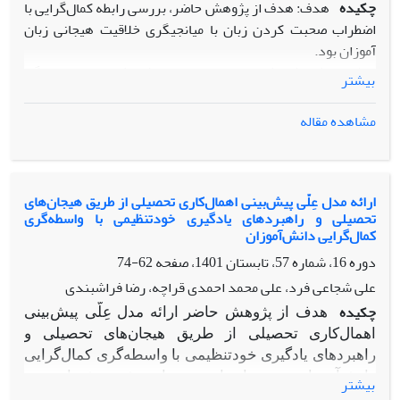
چکیده
هدف: هدف از پژوهش حاضر، بررسی رابطه کمال‌گرایی با
اضطراب صحبت کردن زبان با میانجیگری خلاقیت هیجانی زبان
آموزان بود.
روش: روش پژوهش توصیفی و از نوع پژوهش های همبستگی
بیشتر
مبتنی بر روش معادلات ساختاری می‌باشد. جامعه آماری پژوهش
حاضر را دانش آموزان دختر متوسطه دوم در سال تحصیلی 1404-
مشاهده مقاله
1403 تشکیل داده‌اند که با توجه به تعداد متغیرهای مشاهده
شده و تخصیص ضریب 15 برای هر متغیر مشاهده شده و با
احتساب احتمال وجود پرسشنامه‌های ناقص 232 نفر به عنوان
حجم نمونه انتخاب شدند. برای جهت جمع‌آوری داده‌ها از
ارائه مدل عِلّى پیش‌بینی اهمال‌کاری تحصیلی از طریق هیجان‌های
تحصیلی و راهبردهای یادگیری خودتنظیمی با واسطه‌گری
پرسشنامه اضطراب صحبت کردن زبان (Ali Khalaf Ali, 2017)،
کمال‌گرایی دانش‌آموزان
پرسشنامه کمال‌گرایی (Hewitt & Flett, 1991) و پرسشنامه خلاقیت
دوره 16، شماره 57، تابستان 1401، صفحه
62-74
هیجانی (Averill, et al., 1999) استفاده شد.
برای تجزیه و تحلیل داده‌ها در آمار توصیفی از میانگین و انحراف
علی شجاعی فرد، علی محمد احمدی قراچه، رضا فراشبندی
استاندارد و در سطح آمار استنباطی از مدل‌یابی معادلات ساختاری
چکیده
هدف از پژوهش حاضر ارائه مدل عِلّى پیش‌بینی
با نرم افزارهای 18 SPSS و23 Amos استفاده شد.
اهمال‌کاری تحصیلی از طریق هیجان‌های تحصیلی و
یافته‏ها: یافته ها نشان داد که کمال‌گرایی و خلاقیت هیجانی بر
راهبردهای یادگیری خودتنظیمی با واسطه‌گری کمال‌گرایی
اضطراب صحبت کردن زبان در دانش‌آموزان اثر مستقیم دارند.
دانش‌آموزان هنرستان‌های دخترانه شهر شیراز بود.
بیشتر
همچنین کمال‌گرایی با نقش واسطه‌ای خلاقیت هیجانی بر اضطراب
پژوهش حاضر از لحاظ هدف کاربردی و از لحاظ روش