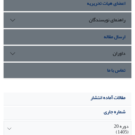
اعضای هیات تحریریه
جبر عامه نامیده، معتقدان به آن را بی‌اعتبار می‌داند. دیدگاه
عرفانی مولوی نیز درباره جبر و اختیار بیان‌کننده آن است که وجود
مطلق فقط از آن خداوند است و هر خیر و شری از جانب اوست و
راهنمای نویسندگان
این جبر عامه نیست بلکه اثر معیت با حق و حاصل فنا در ذات
خداوندی است.
ارسال مقاله
داوران
تماس با ما
مقالات آماده انتشار
شماره جاری
دوره 20
(1405)