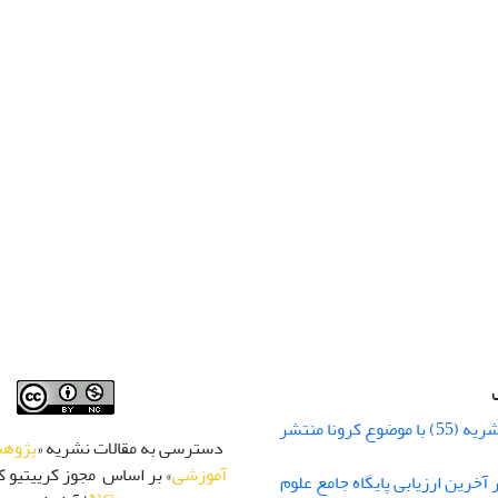
شماره زمستان نشریه (55) با موضوع کرونا منتشر
دسترسی به مقالات نشریه «
پژوهش
آموزشی
» بر اساس مجوز کرییتیو کا
 رتبه Q1 در آخرین ارزیابی پایگاه جامع علوم