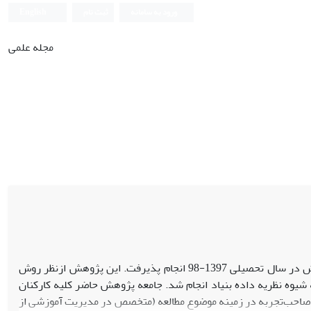
ورود به سامانه
ثبت نام
English
مجله علمی
پژوهش حاضر با هدف ارائه الگویی برای مدیریت غیرمتمرکز در آموزش‌وپرورش در سال تحصیلی 1397-98 انجام پذیرفت. این پژوهش ازنظر روش
یوه نظریه داده بنیاد انجام شد. جامعه پژوهش حاضر کلیه کارکنان
 آموزش‌وپرورش شهر تهران بودند که ازاین‌بین 23 نفر از افراد صاحب‌تجربه در زمینه موضوع مطالعه (متخصص در مدیریت آموزشی از