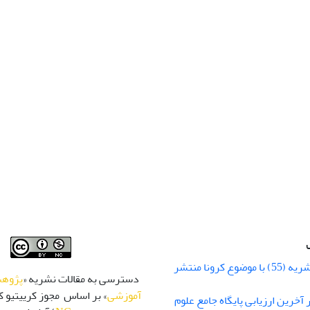
شماره زمستان نشریه (55) با موضوع کرونا منتشر
دسترسی به مقالات نشریه «
پژوهش
آموزشی
» بر اساس مجوز کرییتیو کا
 رتبه Q1 در آخرین ارزیابی پایگاه جامع علوم