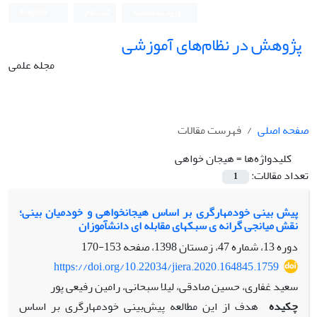
ورود به سامانه
ثبت نام
English
پژوهش در نظام‌های آموزشی
مجله علمی
صفحه اصلی
فهرست مقالات
کلیدواژه‌ها =
هیجان‏ خواهی
تعداد مقالات:
1
پیش ‏بینی خودمهارگری بر اساس هیجان‏خواهی و خودمیان‏ بینی؛
نقش میانجی‏ گرانه‏ ی سبک‏های مقابله ‏ای دانش‏آموزان
دوره 13، شماره 47، زمستان 1398، صفحه
153-170
https://doi.org/10.22034/jiera.2020.164845.1759
سعید غفاری، حسین صادقی، لیلا سبحانی، رامین رفیعی پور
چکیده
هدف از این مطالعه پیش‌بینی خودمهارگری بر اساس